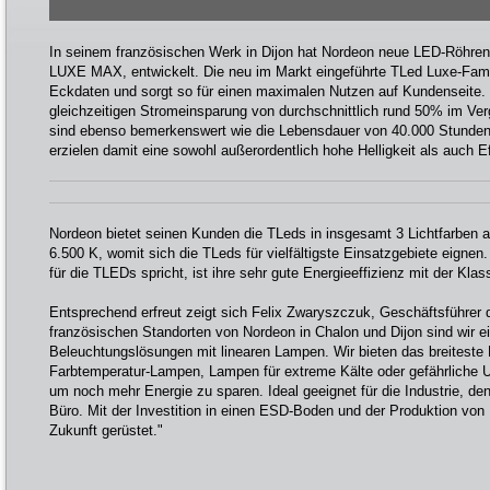
In seinem französischen Werk in Dijon hat Nordeon neue LED-Röhre
LUXE MAX, entwickelt. Die neu im Markt eingeführte TLed Luxe-Famil
Eckdaten und sorgt so für einen maximalen Nutzen auf Kundenseite. 
gleichzeitigen Stromeinsparung von durchschnittlich rund 50% im Ver
sind ebenso bemerkenswert wie die Lebensdauer von 40.000 Stunde
erzielen damit eine sowohl außerordentlich hohe Helligkeit als auch Ef
Nordeon bietet seinen Kunden die TLeds in insgesamt 3 Lichtfarben a
6.500 K, womit sich die TLeds für vielfältigste Einsatzgebiete eignen
für die TLEDs spricht, ist ihre sehr gute Energieeffizienz mit der Klas
Entsprechend erfreut zeigt sich Felix Zwaryszczuk, Geschäftsführer
französischen Standorten von Nordeon in Chalon und Dijon sind wir ei
Beleuchtungslösungen mit linearen Lampen. Wir bieten das breiteste P
Farbtemperatur-Lampen, Lampen für extreme Kälte oder gefährliche 
um noch mehr Energie zu sparen. Ideal geeignet für die Industrie, de
Büro. Mit der Investition in einen ESD-Boden und der Produktion von 
Zukunft gerüstet."