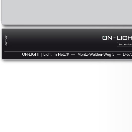
ON-LIGHT | Licht im Netz®
— Moritz-Walther-Weg 3
— D-673