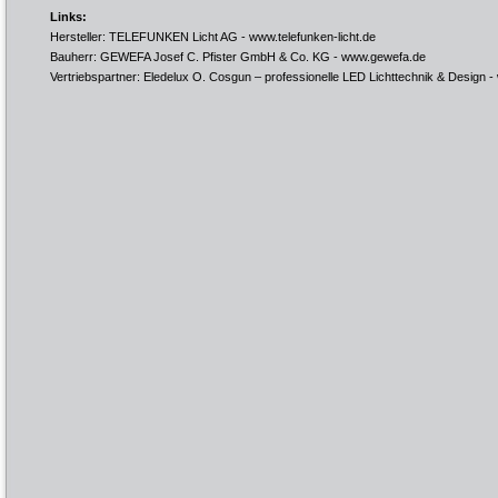
Links:
Hersteller: TELEFUNKEN Licht AG -
www.telefunken-licht.de
Bauherr: GEWEFA Josef C. Pfister GmbH & Co. KG -
www.gewefa.de
Vertriebspartner: Eledelux O. Cosgun – professionelle LED Lichttechnik & Design -