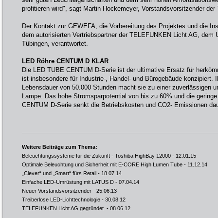
profitieren wird", sagt Martin Hockemeyer, Vorstandsvorsitzender 
Der Kontakt zur GEWEFA, die Vorbereitung des Projektes und die Inst
dem autorisierten Vertriebspartner der TELEFUNKEN Licht AG, dem 
Tübingen, verantwortet.
LED Röhre CENTUM D KLAR
Die LED TUBE CENTUM D-Serie ist der ultimative Ersatz für herkömm
ist insbesondere für Industrie-, Handel- und Bürogebäude konzipiert. I
Lebensdauer von 50.000 Stunden macht sie zu einer zuverlässigen un
Lampe. Das hohe Stromsparpotential von bis zu 60% und die gering
CENTUM D-Serie senkt die Betriebskosten und CO2- Emissionen dau
Weitere Beiträge zum Thema:
Beleuchtungssysteme für die Zukunft - Toshiba HighBay 12000
- 12.01.15
Optimale Beleuchtung und Sicherheit mit E-CORE High Lumen Tube
- 11.12.14
„Clever“ und „Smart“ fürs Retail
- 18.07.14
Einfache LED-Umrüstung mit LATUS D
- 07.04.14
Neuer Vorstandsvorsitzender
- 25.06.13
Treiberlose LED-Lichttechnologie
- 30.08.12
TELEFUNKEN Licht AG gegründet
- 08.06.12