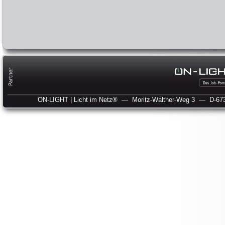
ON-LIGHT | Licht im Netz®
— Moritz-Walther-Weg 3
— D-673