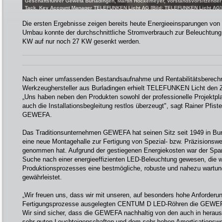
Geschäftsführer Gewefa Burladingen, Martin Hockemeyer, Vorstandsvorsitzend
Tack, Key Account Manager TELEFUNKEN Licht AG [Bild: TELEFUNKEN Licht AG]
Die ersten Ergebnisse zeigen bereits heute Energieeinsparungen von
Umbau konnte der durchschnittliche Stromverbrauch zur Beleuchtung
KW auf nur noch 27 KW gesenkt werden.
Nach einer umfassenden Bestandsaufnahme und Rentabilitätsberechn
Werkzeughersteller aus Burladingen erhielt TELEFUNKEN Licht den Z
„Uns haben neben den Produkten sowohl der professionelle Projektpl
auch die Installationsbegleitung restlos überzeugt", sagt Rainer Pfist
GEWEFA.
Das Traditionsunternehmen GEWEFA hat seinen Sitz seit 1949 in Bur
eine neue Montagehalle zur Fertigung von Spezial- bzw. Präzisionswe
genommen hat. Aufgrund der gestiegenen Energiekosten war der Span
Suche nach einer energieeffizienten LED-Beleuchtung gewesen, die 
Produktionsprozesses eine bestmögliche, robuste und nahezu wartun
gewährleistet.
„Wir freuen uns, dass wir mit unseren, auf besonders hohe Anforderung
Fertigungsprozesse ausgelegten CENTUM D LED-Röhren die GEWEFA
Wir sind sicher, dass die GEWEFA nachhaltig von den auch in hera
sehr guten Leuchteigenschaften und dem sehr hohen Amortisationsw