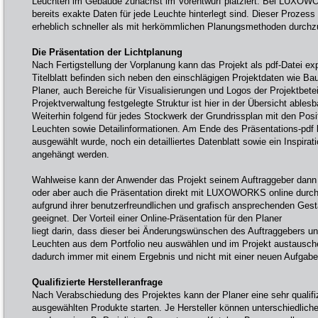
Leuchten im Gebäude zunächst im Vorentwurf platziert. Bei LUXOWO
bereits exakte Daten für jede Leuchte hinterlegt sind. Dieser Proz
erheblich schneller als mit herkömmlichen Planungsmethoden durchz
Die Präsentation der Lichtplanung
Nach Fertigstellung der Vorplanung kann das Projekt als pdf-Datei ex
Titelblatt befinden sich neben den einschlägigen Projektdaten wie Bau
Planer, auch Bereiche für Visualisierungen und Logos der Projektbeteil
Projektverwaltung festgelegte Struktur ist hier in der Übersicht ablesb
Weiterhin folgend für jedes Stockwerk der Grundrissplan mit den Pos
Leuchten sowie Detailinformationen. Am Ende des Präsentations-pdf k
ausgewählt wurde, noch ein detailliertes Datenblatt sowie ein Inspirat
angehängt werden.
Wahlweise kann der Anwender das Projekt seinem Auftraggeber dann m
oder aber auch die Präsentation direkt mit LUXOWORKS online durchf
aufgrund ihrer benutzerfreundlichen und grafisch ansprechenden Gest
geeignet. Der Vorteil einer Online-Präsentation für den Planer
liegt darin, dass dieser bei Änderungswünschen des Auftraggebers unm
Leuchten aus dem Portfolio neu auswählen und im Projekt austausche
dadurch immer mit einem Ergebnis und nicht mit einer neuen Aufgab
Qualifizierte Herstelleranfrage
Nach Verabschiedung des Projektes kann der Planer eine sehr qualifizi
ausgewählten Produkte starten. Je Hersteller können unterschiedliche