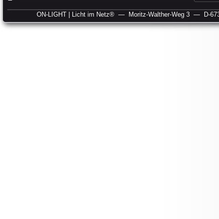
ON-LIGHT | Licht im Netz®
— Moritz-Walther-Weg 3
— D-673