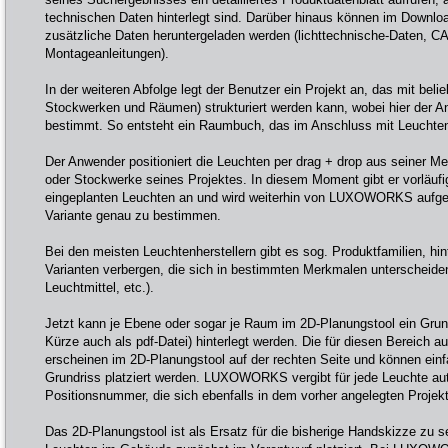
technischen Daten hinterlegt sind. Darüber hinaus können im Downlo
zusätzliche Daten heruntergeladen werden (lichttechnische-Daten, C
Montageanleitungen).
In der weiteren Abfolge legt der Benutzer ein Projekt an, das mit beli
Stockwerken und Räumen) strukturiert werden kann, wobei hier der An
bestimmt. So entsteht ein Raumbuch, das im Anschluss mit Leuchten
Der Anwender positioniert die Leuchten per drag + drop aus seiner Mer
oder Stockwerke seines Projektes. In diesem Moment gibt er vorläufi
eingeplanten Leuchten an und wird weiterhin von LUXOWORKS aufgef
Variante genau zu bestimmen.
Bei den meisten Leuchtenherstellern gibt es sog. Produktfamilien, hin
Varianten verbergen, die sich in bestimmten Merkmalen unterscheide
Leuchtmittel, etc.).
Jetzt kann je Ebene oder sogar je Raum im 2D-Planungstool ein Grundr
Kürze auch als pdf-Datei) hinterlegt werden. Die für diesen Bereich 
erscheinen im 2D-Planungstool auf der rechten Seite und können einf
Grundriss platziert werden. LUXOWORKS vergibt für jede Leuchte au
Positionsnummer, die sich ebenfalls in dem vorher angelegten Projekt
Das 2D-Planungstool ist als Ersatz für die bisherige Handskizze zu se