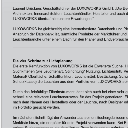
Laurent Brückner, Geschäftsführer der LUXOWORKS GmbH: „Die Begei
Architekten, Innenarchitekten, Leuchtenhändler, Hersteller und auch 
LUXOWORKS übertraf alle unsere Erwartungen.“
LUXOWORKS ist gleichzeitig eine internetbasierte Datenbank und P
Anspruch der Datenbank ist, sämtliche Produkte der Marktführer und 
Leuchtenbranche unter einem Dach für den Planer und Endverbrauche
Die vier Schritte zur Lichtplanung
Die erste Kernfunktion von LUXOWORKS ist die Erweiterte Suche. H
Suchkriterien (wie Leuchtenart, Stilrichtung/ Nutzung, Lichtaustritt/ V
Material/ Oberfläche, Schaltfunktion, Leuchtmittel, Bestückung, Sch
Schutzklasse) die Leuchten aus dem Portfolio von LUXOWORKS sele
Durch das feinfühlige Filterinstrument lässt sich auch bei einer sehr
schnell eine relevante Leuchtenauswahl für das Projekt generieren. 
nach dem Namen des Herstellers oder der Leuchte, nach Designer o
im Portfolio gesucht werden.
Im nächsten Schritt fügt der Anwender aus seinen Suchergebnissen 
Merkliste hinzu, die er später für sein Projekt verwenden kann. Bei B
seines Suchergebnisses ein detailliertes Produktdatenblatt aufrufen, 