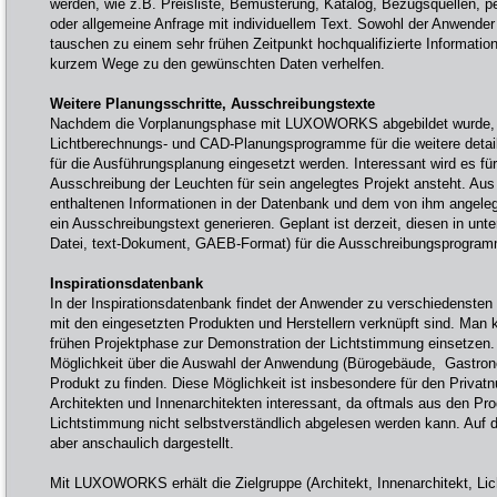
werden, wie z.B. Preisliste, Bemusterung, Katalog, Bezugsquellen, p
oder allgemeine Anfrage mit individuellem Text. Sowohl der Anwender 
tauschen zu einem sehr frühen Zeitpunkt hochqualifizierte Informati
kurzem Wege zu den gewünschten Daten verhelfen.
Weitere Planungsschritte, Ausschreibungstexte
Nachdem die Vorplanungsphase mit LUXOWORKS abgebildet wurde, k
Lichtberechnungs- und CAD-Planungsprogramme für die weitere detail
für die Ausführungsplanung eingesetzt werden. Interessant wird es fü
Ausschreibung der Leuchten für sein angelegtes Projekt ansteht. 
enthaltenen Informationen in der Datenbank und dem von ihm angelegt
ein Ausschreibungstext generieren. Geplant ist derzeit, diesen in unt
Datei, text-Dokument, GAEB-Format) für die Ausschreibungsprogramm
Inspirationsdatenbank
In der Inspirationsdatenbank findet der Anwender zu verschiedensten
mit den eingesetzten Produkten und Herstellern verknüpft sind. Man k
frühen Projektphase zur Demonstration der Lichtstimmung einsetzen.
Möglichkeit über die Auswahl der Anwendung (Bürogebäude, Gastrono
Produkt zu finden. Diese Möglichkeit ist insbesondere für den Privat
Architekten und Innenarchitekten interessant, da oftmals aus den Pr
Lichtstimmung nicht selbstverständlich abgelesen werden kann. Auf
aber anschaulich dargestellt.
Mit LUXOWORKS erhält die Zielgruppe (Architekt, Innenarchitekt, Lic