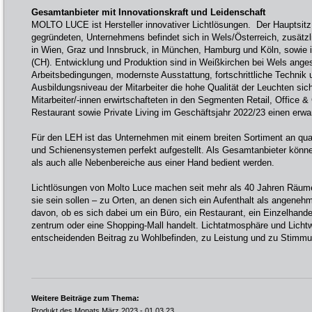
Gesamtanbieter mit Innovationskraft und Leidenschaft
MOLTO LUCE ist Hersteller innovativer Lichtlösungen. Der Hauptsitz 
gegründeten, Unternehmens befindet sich in Wels/Österreich, zusätzli
in Wien, Graz und Innsbruck, in München, Hamburg und Köln, sowie i
(CH). Entwicklung und Produktion sind in Weißkirchen bei Wels anges
Arbeitsbedingungen, modernste Ausstattung, fortschrittliche Technik 
Ausbildungsniveau der Mitarbeiter die hohe Qualität der Leuchten sic
Mitarbeiter/-innen erwirtschafteten in den Segmenten Retail, Office &
Restaurant sowie Private Living im Geschäftsjahr 2022/23 einen erw
Für den LEH ist das Unternehmen mit einem breiten Sortiment an qua
und Schienensystemen perfekt aufgestellt. Als Gesamtanbieter könn
als auch alle Nebenbereiche aus einer Hand bedient werden.
Lichtlösungen von Molto Luce machen seit mehr als 40 Jahren Räum
sie sein sollen – zu Orten, an denen sich ein Aufenthalt als angene
davon, ob es sich dabei um ein Büro, ein Restaurant, ein Einzelhand
zentrum oder eine Shopping-Mall handelt. Lichtatmosphäre und Lichtw
entscheidenden Beitrag zu Wohlbefinden, zu Leistung und zu Stimmu
Weitere Beiträge zum Thema:
Produkt des Monats März 2023
- 01.03.23