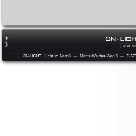
ON-LIGHT | Licht im Netz®
— Moritz-Walther-Weg 3
— D-673