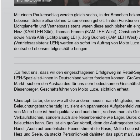
[Bild: Molto Luce GmbH]
Mit einem Paukenschlag werden gleich sechs, in der Branchen bekann
Lebensmitteleinzelhandel ins Unternehmen geholt. In den Funktione
Lichtplaner/in und Vertriebsassistenz waren diese auch bisher ein e
Hinz (KAM LEH Süd), Thomas Fromm (KAM LEH West), Christoph Es
sowie Nahla Afifi (Lichtplanung LEH), Jörg Buchelt (KAM LEH West) 
(Vertriebsassistenz LEH) werden ab sofort im Auftrag von Molto Luce
deutsche Lebensmittelgeschäfte bringen.
„Es freut uns, dass wir den eingeschlagenen Erfolgsweg im Retail-Se
LEH-Spezialist/-innen in Deutschland weiter forcieren können. Große
Markt, sichern den Ausbau des für uns sehr bedeutsamen Geschäftsfe
Diesenberger, Geschäftsführer von Molto Luce, sichtlich erfreut.
Christoph Ester, der so wie all die anderen neuen Team-Mitglieder, me
Beleuchtungsbranche tätig ist, sieht ein spannendes Aufgabenfeld vor
von Molto Luce ist hochqualitativ und auch breit, sodass man als Ges
Verkaufsflächen, sondern auch alle Nebenbereiche wie Lager, Büros 
beleuchten kann. Das ist ein großer Vorteil, denn der Auftraggeber b
Hand. „Auch auf persönlicher Ebene stimmt die Basis, Molto Luce is
Herz und Seele, da steckt Persönlichkeit dahinter, das spürt man“, sa