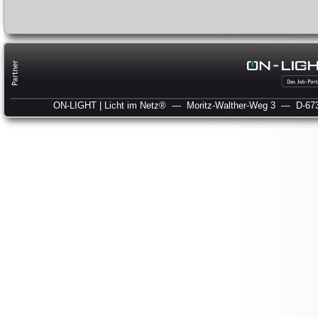
ON-LIGHT | Licht im Netz®
— Moritz-Walther-Weg 3
— D-673