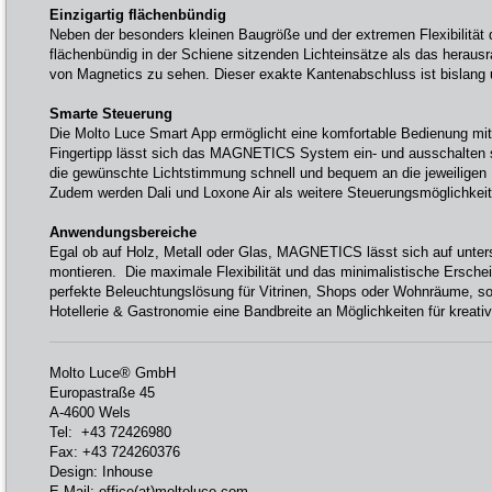
Einzigartig flächenbündig
Neben der besonders kleinen Baugröße und der extremen Flexibilität 
flächenbündig in der Schiene sitzenden Lichteinsätze als das heraus
von Magnetics zu sehen. Dieser exakte Kantenabschluss ist bislang u
Smarte Steuerung
Die Molto Luce Smart App ermöglicht eine komfortable Bedienung m
Fingertipp lässt sich das MAGNETICS System ein- und ausschalten
die gewünschte Lichtstimmung schnell und bequem an die jeweiligen
Zudem werden Dali und Loxone Air als weitere Steuerungsmöglichkeite
Anwendungsbereiche
Egal ob auf Holz, Metall oder Glas, MAGNETICS lässt sich auf unter
montieren. Die maximale Flexibilität und das minimalistische Erschein
perfekte Beleuchtungslösung für Vitrinen, Shops oder Wohnräume, so
Hotellerie & Gastronomie eine Bandbreite an Möglichkeiten für kreativ
Molto Luce® GmbH
Europastraße 45
A-4600 Wels
Tel: +43 72426980
Fax: +43 724260376
Design: Inhouse
E-Mail:
office(at)moltoluce.com