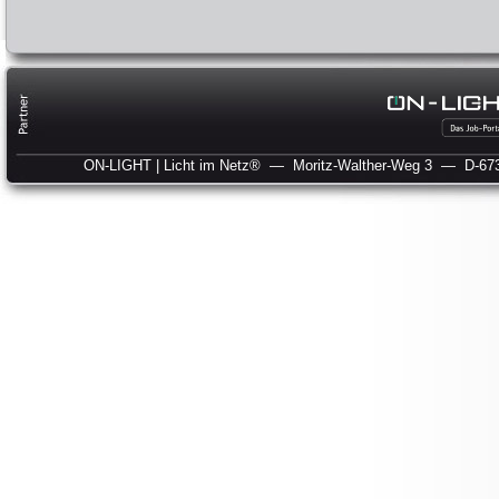
ON-LIGHT | Licht im Netz®
— Moritz-Walther-Weg 3
— D-673