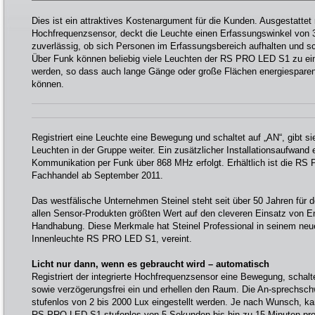
Dies ist ein attraktives Kostenargument für die Kunden. Ausgestattet
Hochfrequenzsensor, deckt die Leuchte einen Erfassungswinkel von 
zuverlässig, ob sich Personen im Erfassungsbereich aufhalten und sc
Über Funk können beliebig viele Leuchten der RS PRO LED S1 zu e
werden, so dass auch lange Gänge oder große Flächen energiespare
können.
Registriert eine Leuchte eine Bewegung und schaltet auf „AN“, gibt si
Leuchten in der Gruppe weiter. Ein zusätzlicher Installationsaufwand e
Kommunikation per Funk über 868 MHz erfolgt. Erhältlich ist die RS
Fachhandel ab September 2011.
Das westfälische Unternehmen Steinel steht seit über 50 Jahren für d
allen Sensor-Produkten größten Wert auf den cleveren Einsatz von E
Handhabung. Diese Merkmale hat Steinel Professional in seinem neu
Innenleuchte RS PRO LED S1, vereint.
Licht nur dann, wenn es gebraucht wird – automatisch
Registriert der integrierte Hochfrequenzsensor eine Bewegung, schal
sowie verzögerungsfrei ein und erhellen den Raum. Die An-sprechsch
stufenlos von 2 bis 2000 Lux eingestellt werden. Je nach Wunsch, k
RS PRO LED S1 stufenlos von 5 Sekunden bis hin zu 15 Minuten pr