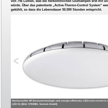
von 756 Lumen, was bei herkömmlichen Glühlampen erst mit unge
würde. Über das patentierte „Active-Thermo-Control System“ wer
gekühlt, so dass die Lebensdauer 50.000 Stunden entspricht.
Hochsensible HF-Sensortechnologie und energie-effizientes LED-Licht vereint in
LED S1 [Bild: STEINEL Vertrieb GmbH]