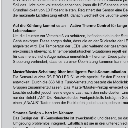
Soll das Licht nicht vollständig erlöschen, kann die HF-Sensorleucht
Grundhelligkeit von 10 Prozent leisten. Registriert der Sensor eine Be
die maximale Lichtleistung erhöht, danach wechselt die Leuchte wieder
Auf die Kühlung kommt es an – Active-Thermo-Control für lange
Lebensdauer
Um die Leuchte vor Verschleiß zu schützen, befinden sich in der Ste
Gehäusekörper. Diese sorgen dafür, dass die an der Rückseite der 
abgeleitet wird. Die Temperatur der LEDs wird während der gesamten 
elektronisch überwacht. In temperaturkritischen Situationen regelt ein
für das menschliche Auge nahezu unmerklich – herunter. Diese patent
Steuerung verhindert, dass es zu einer Überhitzung kommen kann un
Master/Master-Schaltung über intelligente Funk-Kommunikation
Die Sensor-Leuchte RS PRO LED S1 wurde speziell für den Einsatz i
entwickelt. Durch die 868 MHz Funk-Vernetzung besteht die Möglichk
Gruppen zusammenzufassen. Das Master/Master-Prinzip erweitert de
Leuchte schaltet jedoch seine eigene Last nach den individuellen Ein
nur der Befehl „AN“. Die Reichweite des Funkprotokolls beträgt in Ge
einen „AN/AUS“-Taster kann der Funkbefehl jedoch auch jederzeit ma
Smartes Design – hart im Nehmen
Das Design der HF-Sensorleuchte ist zweckmäßig und dezent, so dass
Umgebung problemlos integriert. Erhältlich ist sie in drei unter-schie