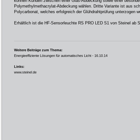
können Kunden zwischen einer Glas-Abdeckung sowie einer besonder
Polymethylmethacrylat-Abdeckung wählen. Dritte Variante ist aus sch
Polycarbonat, welches erfolgreich der Glühdrahtprüfung unterzogen w
Erhältlich ist die HF-Sensorleuchte RS PRO LED S1 von Steinel ab 
Weitere Beiträge zum Thema:
Energieeffiziente Lösungen für automatisches Licht
- 16.10.14
Links:
www.steinel.de