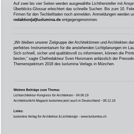
Auf zwei bis vier Seiten werden ausgewählte Lichthersteller mit Anspr
Überblicks-Glossar erleichtert das schnelle Suchen. Bis zum 10. Febr
Firmen für den Techleitfaden noch anmelden. Anmeldungen werden un
redaktion(at)luxlumina.de
entgegengenommen.
„Wir bleiben unserer Zielgruppe der Architektinnen und Architekten da
perfektes Instrumentarium für die anstehenden Lichtplanungen im La
Sich schnell, sicher und qualitätsvoll zu informieren, können die Pr
besten,“ sagte Chefredakteur Sven Horsmann anlässlich der Presse
Themenspektrum 2018 des luxlumina Verlags in München.
Weitere Beiträge zum Thema:
Lichtarchitektur-Kongress für Architekten
- 04.06.19
Architekturlicht Magazin luxlumina jetzt auch in Deutschland
- 08.12.16
Links:
luxlumina Verlag für Architektur & Lichtdesign -
www.luxlumina.ch