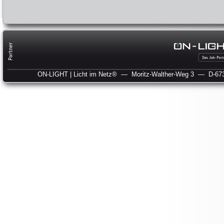
ON-LIGHT | Licht im Netz®
— Moritz-Walther-Weg 3
— D-673