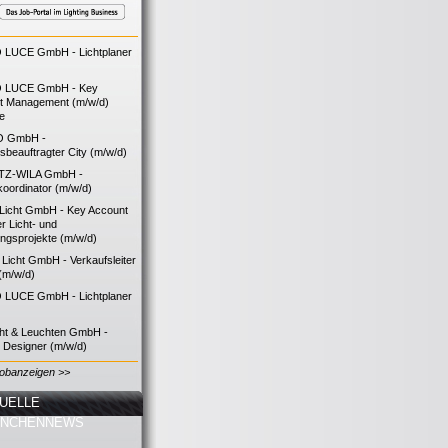
LUCE GmbH - Lichtplaner
 LUCE GmbH - Key
t Management (m/w/d)
ie
O GmbH -
bsbeauftragter City (m/w/d)
TZ-WILA GmbH -
koordinator (m/w/d)
icht GmbH - Key Account
 Licht- und
ngsprojekte (m/w/d)
icht GmbH - Verkaufsleiter
(m/w/d)
LUCE GmbH - Lichtplaner
cht & Leuchten GmbH -
g Designer (m/w/d)
Jobanzeigen >>
UELLE
ANCHENNEWS