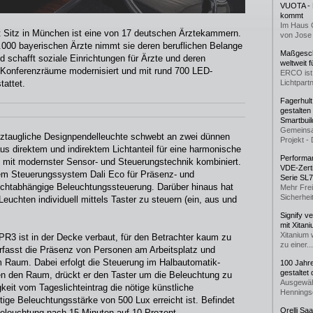
VUOTA - L
kommt
Im Haus 
 Sitz in München ist eine von 17 deutschen Ärztekammern.
von Jose 
5.000 bayerischen Ärzte nimmt sie deren beruflichen Belange
Maßgeschn
und schafft soziale Einrichtungen für Ärzte und deren
weltweit 
 Konferenzräume modernisiert und mit rund 700 LED-
ERCO ist 
tattet.
Lichtpartn
Fagerhul
gestalten
Smartbuil
Gemeinsa
latztaugliche Designpendelleuchte schwebt an zwei dünnen
Projekt - 
us direktem und indirektem Lichtanteil für eine harmonische
Performan
mit modernster Sensor- und Steuerungstechnik kombiniert.
VDE-Zerti
m Steuerungssystem Dali Eco für Präsenz- und
Serie SL
chtabhängige Beleuchtungssteuerung. Darüber hinaus hat
Mehr Frei
Sicherheit
 Leuchten individuell mittels Taster zu steuern (ein, aus und
Signify v
mit Xitan
Xitanium 
PR3 ist in der Decke verbaut, für den Betrachter kaum zu
zu einer...
rfasst die Präsenz von Personen am Arbeitsplatz und
 Raum. Dabei erfolgt die Steuerung im Halbautomatik-
100 Jahr
gestaltet
rgen den Raum, drückt er den Taster um die Beleuchtung zu
Ausgewäh
gkeit vom Tageslichteintrag die nötige künstliche
Henningse
ltige Beleuchtungsstärke von 500 Lux erreicht ist. Befindet
Orelli Sa
eleuchtung nach 15 Minuten auf 10 Prozent