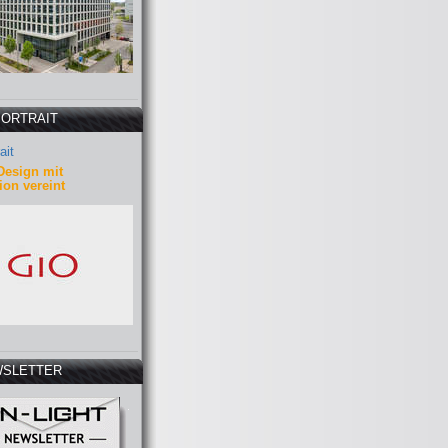
PORTRAIT
ait
Design mit
ion vereint
SLETTER