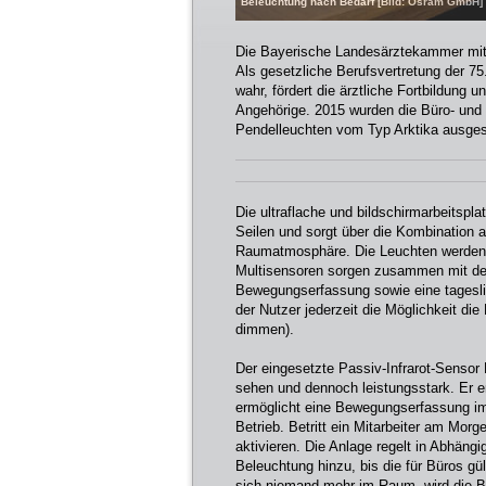
Beleuchtung nach Bedarf [Bild: Osram GmbH]
Die Bayerische Landesärztekammer mit
Als gesetzliche Berufsvertretung der 7
wahr, fördert die ärztliche Fortbildung 
Angehörige. 2015 wurden die Büro- und
Pendelleuchten vom Typ Arktika ausges
Die ultraflache und bildschirmarbeitsp
Seilen und sorgt über die Kombination a
Raumatmosphäre. Die Leuchten werden 
Multisensoren sorgen zusammen mit de
Bewegungserfassung sowie eine tagesli
der Nutzer jederzeit die Möglichkeit die
dimmen).
Der eingesetzte Passiv-Infrarot-Sensor 
sehen und dennoch leistungsstark. Er e
ermöglicht eine Bewegungserfassung im
Betrieb. Betritt ein Mitarbeiter am Mo
aktivieren. Die Anlage regelt in Abhängi
Beleuchtung hinzu, bis die für Büros gü
sich niemand mehr im Raum, wird die B