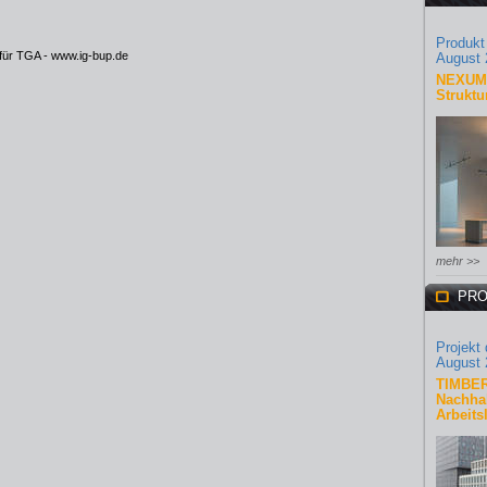
Produkt
 für TGA -
www.ig-bup.de
August 
NEXUM 
Struktu
mehr >>
PRO
Projekt
August 
TIMBER
Nachhal
Arbeits