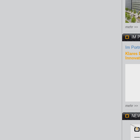
mehr >>
IM 
Im Portr
Klares 
Innovat
mehr >>
NEW