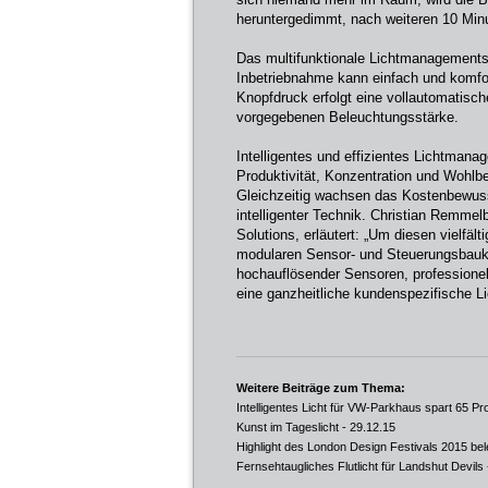
heruntergedimmt, nach weiteren 10 Minu
Das multifunktionale Lichtmanagementsy
Inbetriebnahme kann einfach und komfo
Knopfdruck erfolgt eine vollautomatisch
vorgegebenen Beleuchtungsstärke.
Intelligentes und effizientes Lichtman
Produktivität, Konzentration und Wohlb
Gleichzeitig wachsen das Kostenbewus
intelligenter Technik. Christian Remme
Solutions, erläutert: „Um diesen vielfä
modularen Sensor- und Steuerungsbauka
hochauflösender Sensoren, professionel
eine ganzheitliche kundenspezifische Li
Weitere Beiträge zum Thema:
Intelligentes Licht für VW-Parkhaus spart 65 Pr
Kunst im Tageslicht
- 29.12.15
Highlight des London Design Festivals 2015 bel
Fernsehtaugliches Flutlicht für Landshut Devils