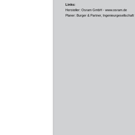
Links:
Hersteller: Osram GmbH -
www.osram.de
Planer: Burger & Partner, Ingenieurgesellschaft