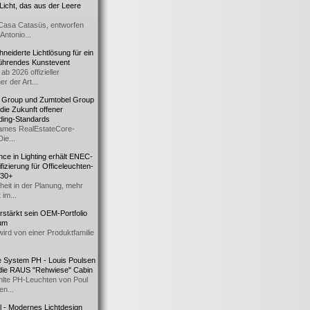
icht, das aus der Leere
Casa Catasüs, entworfen
Antonio...
eiderte Lichtlösung für ein
führendes Kunstevent
ab 2026 offizieller
er der Art...
t Group und Zumtobel Group
 die Zukunft offener
ding-Standards
mes RealEstateCore-
Die...
ce in Lighting erhält ENEC-
fizierung für Officeleuchten-
730+
heit in der Planung, mehr
 im...
erstärkt sein OEM-Portfolio
ium
wird von einer Produktfamilie
e System PH - Louis Poulsen
 die RAUS "Rehwiese" Cabin
lte PH-Leuchten von Poul
n...
al - Modernes Lichtdesign