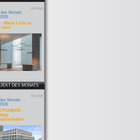
Anzeige
 des Monats
2026
- Wenn Licht zu
r wird
JEKT DES MONATS
Anzeige
 des Monats
2026
 PIONEER -
tige
landschaften