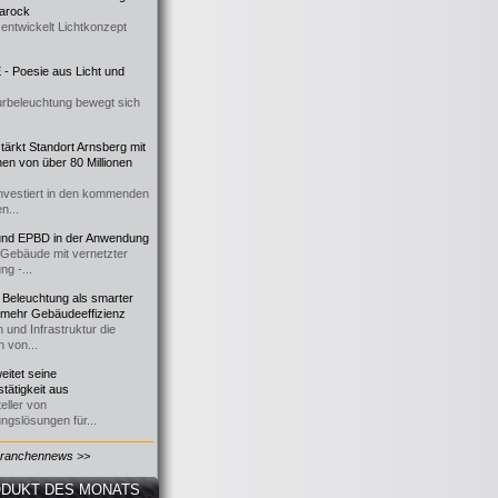
 Barock
entwickelt Lichtkonzept
- Poesie aus Licht und
urbeleuchtung bewegt sich
ärkt Standort Arnsberg mit
onen von über 80 Millionen
nvestiert in den kommenden
n...
d EPBD in der Anwendung
e Gebäude mit vernetzter
ng -...
 Beleuchtung als smarter
 mehr Gebäudeeffizienz
 und Infrastruktur die
n von...
itet seine
tätigkeit aus
eller von
ngslösungen für...
Branchennews >>
DUKT DES MONATS