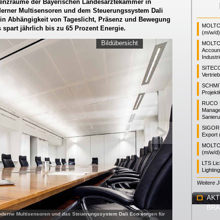
erenzräume der Bayerischen Landesärztekammer in
oderner Multisensoren und dem Steuerungssystem Dali
in Abhängigkeit von Tageslicht, Präsenz und Bewegung
MOLTO 
 spart jährlich bis zu 65 Prozent Energie.
(m/w/d)
Bildübersicht
MOLTO
Accoun
Industr
SITEC
Vertrie
SCHMI
Projekt
RUCO L
Manager
Sanieru
SIGOR L
Export 
MOLTO 
(m/w/d)
LTS Li
Lightin
Weitere 
AKT
BR
erne Multisensoren und das Steuerungssystem Dali Eco sorgen für