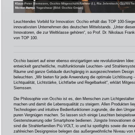
Klaus-Peter Siemssen, Occhio Mitgeschäftsfuehrer (l.), Ria Jelenitsch, Occhio he
Mentor Ranga Yogeshwar [Bild: Occhio GmbH]
Leuchtendes Vorbild für Innovation: Occhio erhält das TOP 100-Siege
innovativsten Unternehmen des deutschen Mittelstands. „Unter dies
Innovatoren, die zur Weltklasse gehören“, so Prof. Dr. Nikolaus Frank
von TOP 100.
Occhio basiert auf einer ebenso einzigartigen wie revolutionären Id
entwickelt ganzheitliche, multifunktionale Leuchten- und Strahlersys
Räume und ganze Gebäude durchgängig in ausgezeichnetem Design un
beleuchten. „Wir bieten für jede Anwendung die optimale Lichtlösung
Lichtqualität, Lichtstärke, Lichtfarbe und Regelbarkeit“, erklärt Mitge
Siemssen.
Die Philosophie von Occhio ist es, den Menschen zum Lichtgestalte
machen und damit die Lebensqualität zu steigern. Allen Produkten lie
Technologien und intuitive Bedienfunktionen zugrunde, die den Umgan
puren Vergnügen machen. So lassen sich einige Leuchten beispielswe
Gestensteuerung oder Smartphone bedienen. Jüngste Innovationen 
sind die Strahlerfamilien Più VOLT, io und lui spotlights sowie die ne
zahlreichen Designpreise belegen das außergewöhnliche Niveau von 