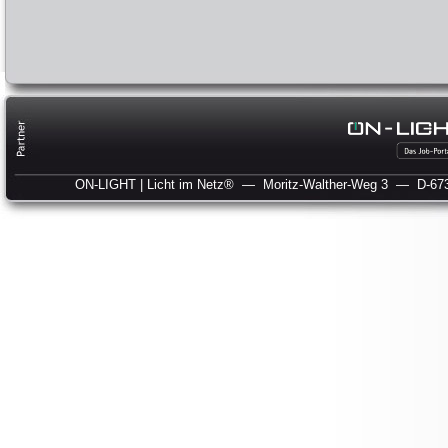
ON-LIGHT | Licht im Netz®
— Moritz-Walther-Weg 3
— D-673