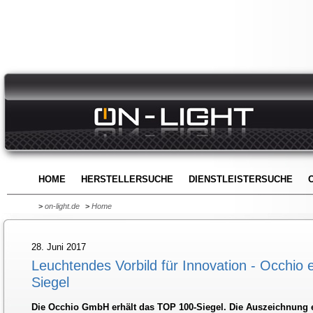
HOME
HERSTELLERSUCHE
DIENSTLEISTERSUCHE
>
on-light.de
>
Home
28. Juni 2017
Leuchtendes Vorbild für Innovation - Occhio 
Siegel
Die Occhio GmbH erhält das TOP 100-Siegel. Die Auszeichnung eh