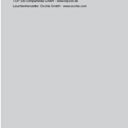
TOP 100 compamedia GmbH -
www.top100.de
Leuchtenhersteller: Occhio GmbH -
www.occhio.com