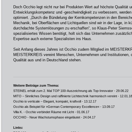
Doch Occhio legt nicht nur bei Produkten Wert auf höchste Qualität 
Entwicklungskompetenz und -geschwindigkeit zu verbessern, werden
optimiert. „Durch die Bündelung der Kernkompetenzen in den Bereiche
Mechanik, bei Oberflächen und Lichtquellen sind wir in der Lage, in 
durchdachte Systemlösungen zu erschaffen“, so Klaus-Peter Siemssen
spezialisiertes Wissen benötigt, holt sich das Unternehmen zusätzli
Expertise auch externe Spezialisten ins Haus.
Seit Anfang dieses Jahres ist Occhio zudem Mitglied im MEISTERK
MEISTERKREIS vereint Menschen, Unternehmen und Institutionen, die
Qualität aus und in Deutschland stehen.
Weitere Beiträge zum Thema:
STEINEL erhält zum 2. Mal TOP 100-Auszeichnung als Top-Innovator
- 29.06.22
MITO – Sinnliches Design und raffinierte Lichttechnik harmonisch vereint
- 12.01.1
Occhio io verticale – Elegant, kompakt, kraftvoll
- 13.12.17
Occhio als Beispiel für »German Contemporary Excellence«
- 13.09.17
Villa K. - Occhio verbindet Räume mit Licht
- 01.06.17
OCCHIO - Neue Wachstumsphase eingeläutet
- 24.04.17
Links: