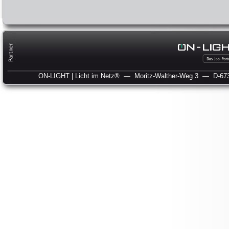
ON-LIGHT | Licht im Netz®
— Moritz-Walther-Weg 3
— D-673