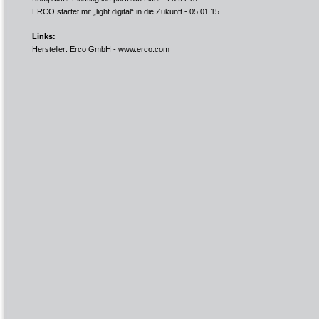
ERCO startet mit „light digital“ in die Zukunft
- 05.01.15
Links:
Hersteller: Erco GmbH -
www.erco.com