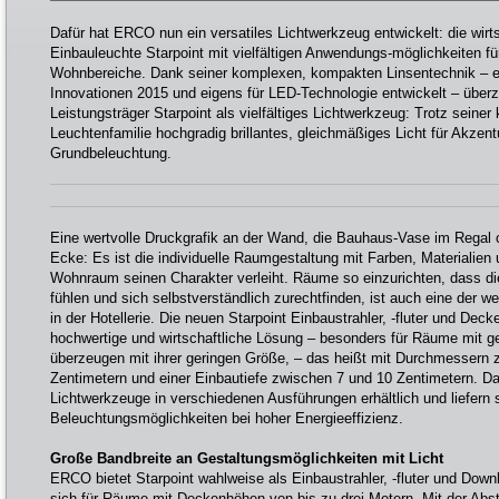
Dafür hat ERCO nun ein versatiles Lichtwerkzeug entwickelt: die wir
Einbauleuchte Starpoint mit vielfältigen Anwendungs-möglichkeiten f
Wohnbereiche. Dank seiner komplexen, kompakten Linsentechnik – e
Innovationen 2015 und eigens für LED-Technologie entwickelt – überz
Leistungsträger Starpoint als vielfältiges Lichtwerkzeug: Trotz seiner
Leuchtenfamilie hochgradig brillantes, gleichmäßiges Licht für Akzent
Grundbeleuchtung.
Eine wertvolle Druckgrafik an der Wand, die Bauhaus-Vase im Regal o
Ecke: Es ist die individuelle Raumgestaltung mit Farben, Materialien
Wohnraum seinen Charakter verleiht. Räume so einzurichten, dass d
fühlen und sich selbstverständlich zurechtfinden, ist auch eine der 
in der Hotellerie. Die neuen Starpoint Einbaustrahler, -fluter und Dec
hochwertige und wirtschaftliche Lösung – besonders für Räume mit 
überzeugen mit ihrer geringen Größe, – das heißt mit Durchmessern 
Zentimetern und einer Einbautiefe zwischen 7 und 10 Zentimetern. Da
Lichtwerkzeuge in verschiedenen Ausführungen erhältlich und liefern s
Beleuchtungsmöglichkeiten bei hoher Energieeffizienz.
Große Bandbreite an Gestaltungsmöglichkeiten mit Licht
ERCO bietet Starpoint wahlweise als Einbaustrahler, -fluter und Downl
sich für Räume mit Deckenhöhen von bis zu drei Metern. Mit der Abst