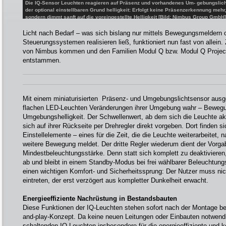
Die IQ-Sensor Leuchten reagieren auf Präsenz und vorhandenes Um- gebungslicht.
der optional einstellbaren Grund helligkeit: Erfolgt keine Präsenzerkennung mehr,
sondern dimmt sanft auf die voreingestellte Helligkeit [Bild: Nimbus Group GmbH]
Licht nach Bedarf – was sich bislang nur mittels Bewegungsmeldern
Steuerungssystemen realisieren ließ, funktioniert nun fast von allei
von Nimbus kommen und den Familien Modul Q bzw. Modul Q Project
entstammen.
Mit einem miniaturisierten Präsenz- und Umgebungslichtsensor aus
flachen LED-Leuchten Veränderungen ihrer Umgebung wahr – Beweg
Umgebungshelligkeit. Der Schwellenwert, ab dem sich die Leuchte aktiv
sich auf ihrer Rückseite per Drehregler direkt vorgeben. Dort finden s
Einstellelemente – eines für die Zeit, die die Leuchte weiterarbeitet
weitere Bewegung meldet. Der dritte Regler wiederum dient der Vorgab
Mindestbeleuchtungsstärke. Denn statt sich komplett zu deaktivieren
ab und bleibt in einem Standby-Modus bei frei wählbarer Beleuchtungs
einen wichtigen Komfort- und Sicherheitssprung: Der Nutzer muss ni
eintreten, der erst verzögert aus kompletter Dunkelheit erwacht.
Energieeffiziente Nachrüstung in Bestandsbauten
Diese Funktionen der IQ-Leuchten stehen sofort nach der Montage ber
and-play-Konzept. Da keine neuen Leitungen oder Einbauten notwendig
schaltenden IQ-Leuchten insbesondere für die energieeffiziente und 