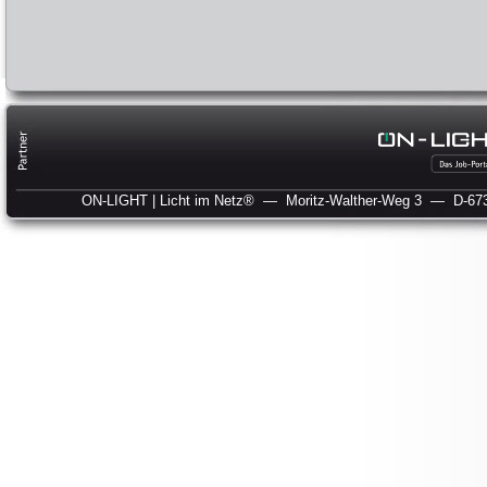
ON-LIGHT | Licht im Netz®
— Moritz-Walther-Weg 3
— D-673