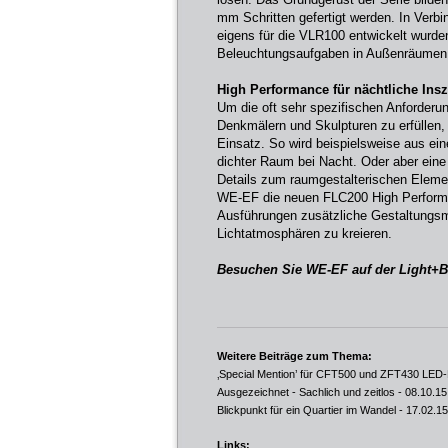
mm Schritten gefertigt werden. In Ver
eigens für die VLR100 entwickelt wurden
Beleuchtungsaufgaben in Außenräumen 
High Performance für nächtliche Ins
Um die oft sehr spezifischen Anforder
Denkmälern und Skulpturen zu erfüllen
Einsatz. So wird beispielsweise aus ei
dichter Raum bei Nacht. Oder aber eine
Details zum raumgestalterischen Elemen
WE-EF die neuen FLC200 High Performa
Ausführungen zusätzliche Gestaltungsm
Lichtatmosphären zu kreieren.
Besuchen Sie WE-EF auf der Light+Bu
Weitere Beiträge zum Thema:
‚Special Mention’ für CFT500 und ZFT430 LED
Ausgezeichnet - Sachlich und zeitlos
- 08.10.15
Blickpunkt für ein Quartier im Wandel
- 17.02.15
Links: