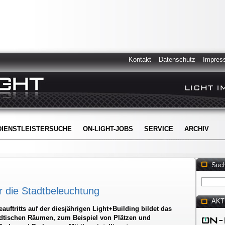
Kontakt
Datenschutz
Impres
DIENSTLEISTERSUCHE
ON-LIGHT-JOBS
SERVICE
ARCHIV
Suc
r die Stadtbeleuchtung
AKT
ftritts auf der diesjährigen Light+Building bildet das
tädtischen Räumen, zum Beispiel von Plätzen und