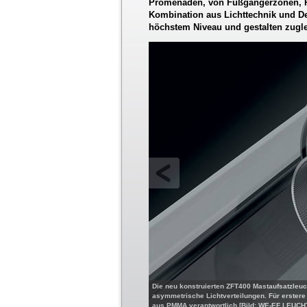
Promenaden, von Fußgängerzonen, Par
Kombination aus Lichttechnik und Des
höchstem Niveau und gestalten zugl
Die neu konstruierten ZFT400 Mastaufsatzleu
asymmetrische Lichtverteilungen. Für erstere
aus PMMA verantwortlich [Bild: WE-EF LEUC