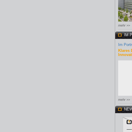
mehr >>
IM 
Im Portr
Klares 
Innovat
mehr >>
NEW