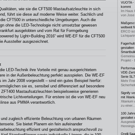
VUOTA - L
kommt
Qualitäten, wie sie die CFT500 Mastaufsatzleuchte in sich
Im Haus 
nd, führt sie diese auf moderne Weise weiter. Sachlich und
von Jose 
h die CFT500 in unterschiedliche Umgebungen. Auch die
Maßgeschn
sign ohne die LED-Technologie nicht umsetzbar gewesen
weltweit 
rankfurt ausgelobten und vom Rat für Formgebung
ERCO ist 
 powered by Light+Building 2016“ wird WE-EF für die CFT500
Lichtpartn
rie Aussteller ausgezeichnet.
Fagerhul
gestalten
Smartbuil
Gemeinsa
Projekt - 
z
Performan
ie LED-Technik ihre Vorteile mit genau ausgerichtetem
VDE-Zerti
dere in der Außenbeleuchtung perfekt ausspielen. Die WE-EF
Serie SL
im Jahr 2008 vorgestellt – sind ein gutes Beispiel hierfür:
Mehr Frei
Sicherheit
ermöglichen sie es, sensibel und differenziert auf besondere
en ZFT400 Mastaufsatzleuchten beispielsweise generieren
Signify v
ische Lichtverteilungen. Für erstere ist die von WE-EF neu
mit Xitan
Xitanium 
linse aus PMMA verantwortlich.
zu einer...
100 Jahr
gestaltet
und zugleich effiziente Beleuchtung von urbanen Räumen
Ausgewäh
enserie. Sie bietet Planern ein fein aufeinander
Henningse
rbeleuchtung effizient und gestalterisch anspruchsvoll zu
Orelli Sa
 fünf Standardlängen sowie individuelle Längen, die in 100