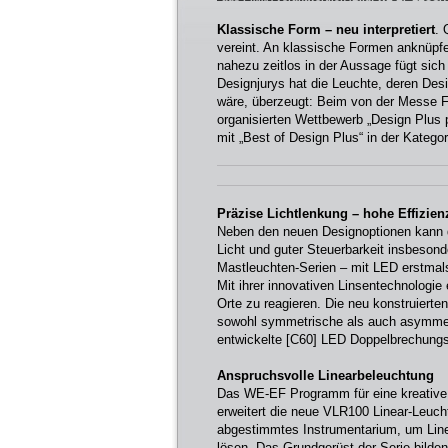
Klassische Form – neu interpretiert
. 
vereint. An klassische Formen anknüpfe
nahezu zeitlos in der Aussage fügt sic
Designjurys hat die Leuchte, deren De
wäre, überzeugt: Beim von der Messe F
organisierten Wettbewerb „Design Plus
mit „Best of Design Plus“ in der Katego
Präzise Lichtlenkung – hohe Effizien
Neben den neuen Designoptionen kann d
Licht und guter Steuerbarkeit insbeson
Mastleuchten-Serien – mit LED erstmals 
Mit ihrer innovativen Linsentechnologie 
Orte zu reagieren. Die neu konstruiert
sowohl symmetrische als auch asymmetr
entwickelte [C60] LED Doppelbrechungs
Anspruchsvolle Linearbeleuchtung
Das WE-EF Programm für eine kreative 
erweitert die neue VLR100 Linear-Leucht
abgestimmtes Instrumentarium, um Linea
lösen. Das Grundgerüst der Serie bilden