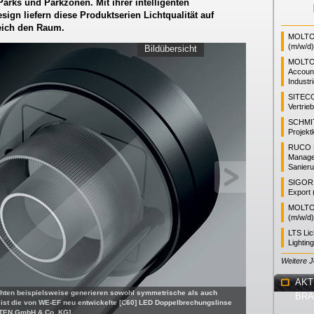
ks und Parkzonen. Mit ihrer intelligenten
ign liefern diese Produktserien Lichtqualität auf
eich den Raum.
MOLTO 
(m/w/d)
Bildübersicht
MOLTO
Accoun
Industr
SITEC
Vertrie
SCHMI
Projekt
RUCO L
Manager
Sanieru
SIGOR L
Export 
MOLTO 
(m/w/d)
LTS Li
Lightin
Weitere 
AKT
chten beispielsweise generieren sowohl symmetrische als auch
BR
 ist die von WE-EF neu entwickelte [C60] LED Doppelbrechungslinse
HTEN GmbH & Co. KG]