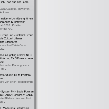
icht, das aus der Leere
Casa Catasüs, entworfen
Antonio...
eiderte Lichtlösung für ein
führendes Kunstevent
ab 2026 offizieller
er der Art...
t Group und Zumtobel Group
 die Zukunft offener
ding-Standards
mes RealEstateCore-
Die...
ce in Lighting erhält ENEC-
fizierung für Officeleuchten-
730+
heit in der Planung, mehr
 im...
erstärkt sein OEM-Portfolio
ium
wird von einer Produktfamilie
e System PH - Louis Poulsen
 die RAUS "Rehwiese" Cabin
lte PH-Leuchten von Poul
n...
al - Modernes Lichtdesign