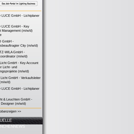
LUCE GmbH - Lichtplaner
 LUCE GmbH - Key
t Management (m/w/d)
ie
O GmbH -
bsbeauftragter City (m/w/d)
TZ-WILA GmbH -
koordinator (m/w/d)
icht GmbH - Key Account
 Licht- und
ngsprojekte (m/w/d)
icht GmbH - Verkaufsleiter
(m/w/d)
LUCE GmbH - Lichtplaner
cht & Leuchten GmbH -
g Designer (m/w/d)
Jobanzeigen >>
UELLE
ANCHENNEWS