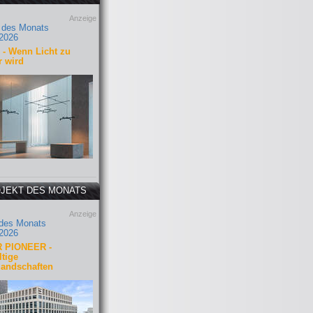
Anzeige
 des Monats
2026
- Wenn Licht zu
r wird
JEKT DES MONATS
Anzeige
 des Monats
2026
 PIONEER -
tige
landschaften