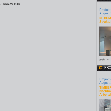
G -
www.we-ef.de
Produkt
August 
NEXUM 
Struktu
mehr >>
PRO
Projekt
August 
TIMBER
Nachhal
Arbeits