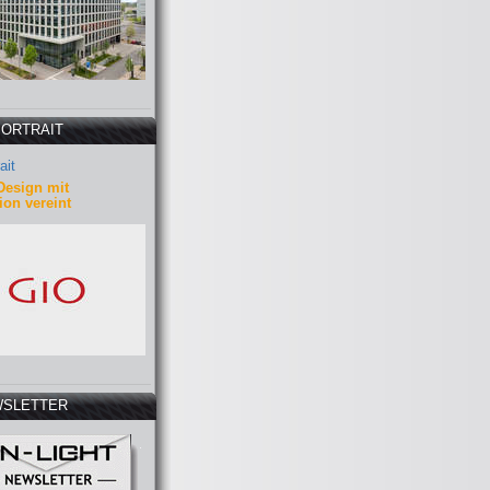
PORTRAIT
ait
Design mit
ion vereint
SLETTER