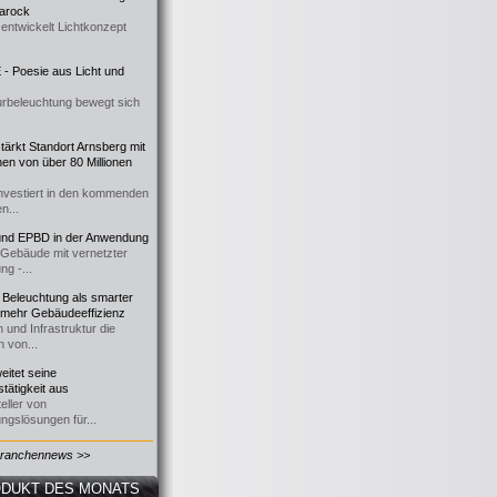
 Barock
entwickelt Lichtkonzept
- Poesie aus Licht und
urbeleuchtung bewegt sich
ärkt Standort Arnsberg mit
onen von über 80 Millionen
nvestiert in den kommenden
n...
d EPBD in der Anwendung
e Gebäude mit vernetzter
ng -...
 Beleuchtung als smarter
 mehr Gebäudeeffizienz
 und Infrastruktur die
n von...
itet seine
tätigkeit aus
eller von
ngslösungen für...
Branchennews >>
DUKT DES MONATS