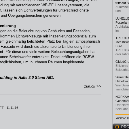
trifft auf
bindung mit verschiedenen WE-EF Linsensystemen, die
Zumtobel 
, lassen sich Lichtverteilungen für unterschiedlichste
und...
und Übergangsbereichen generieren.
LUNELLE 
Porzellan
zenierung
Architekt
ungen an die Beleuchtung von Gebäuden und Fassaden,
im...
, kommen Lichtwerkzeuge mit Inszenierungspotenzial zum
TRILUX st
nem gleichmäßig belichteten Platz bei Tag ein atmosphärisch
Investiti
 Fassade wird durch die akzentuierte Einblendung ihrer
Euro
TRILUX i
t. Für diese und viele weitere Beleuchtungsaufgaben hat
drei Jahre
nce Scheinwerfer entwickelt. Dabei eröffnen die RGBW-
öglichkeiten, um in urbanen Räumen inspirierende
GModG un
Effizient
Beleuchtu
ilding in Halle 3.0 Stand A61.
Vernetzte
Hebel für
Wie Daten
zurück >>
Immobilie
NORKA we
Geschäfts
Der Herst
-FT
- 11.11.16
Beleuchtu
Weitere 
PRO