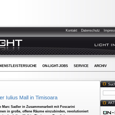
Kontakt
Datenschutz
Impres
DIENSTLEISTERSUCHE
ON-LIGHT-JOBS
SERVICE
ARCHIV
Suc
er Iulius Mall in Timisoara
AKT
ie Marc Sadler in Zusammenarbeit mit Foscarini
nen in große, offene Räume einzubinden, revolutioniert