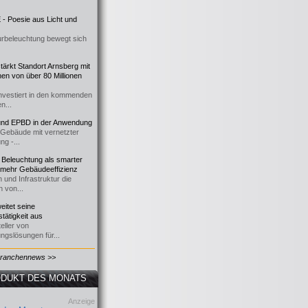
- Poesie aus Licht und
urbeleuchtung bewegt sich
ärkt Standort Arnsberg mit
onen von über 80 Millionen
nvestiert in den kommenden
n...
d EPBD in der Anwendung
e Gebäude mit vernetzter
ng -...
 Beleuchtung als smarter
 mehr Gebäudeeffizienz
 und Infrastruktur die
n von...
itet seine
tätigkeit aus
eller von
ngslösungen für...
Branchennews >>
DUKT DES MONATS
Anzeige