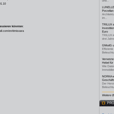
und...
01.10
LUNELLE 
Porzellan
Architekt
im...
TRILUX st
ressieren könnten
:
Investiti
ll.com/en/timisoara
Euro
TRILUX i
drei Jahre
GModG un
Effizient
Beleuchtu
Vernetzte
Hebel für
Wie Daten
Immobilie
NORKA we
Geschäfts
Der Herst
Beleuchtu
Weitere 
PRO