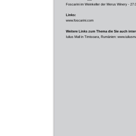
Foscarini im Weinkeller der Merus Winery
- 27.
Links:
www.foscarini.com
Weitere Links zum Thema die Sie auch inte
Iulius Mall in Timisoara, Rumänien:
www.iuliusma