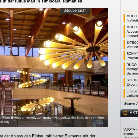
e in der Iulius Mall in Timisoara, Rumänien.
Bildübersicht
MOLTO 
(m/w/d)
MOLTO
Accoun
Industr
SITEC
Vertrie
SCHMI
Projekt
RUCO L
Manager
Sanieru
SIGOR L
Export 
LTS Li
Lightin
Weitere 
AKT
 Fiber Evolution erhellt den großen Hauptplatz der Mall, der von über
BR
i srl]
VUOTA - L
kommt
ar der Anlass den Einbau raffinierter Elemente mit der