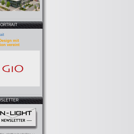
PORTRAIT
ait
Design mit
ion vereint
SLETTER