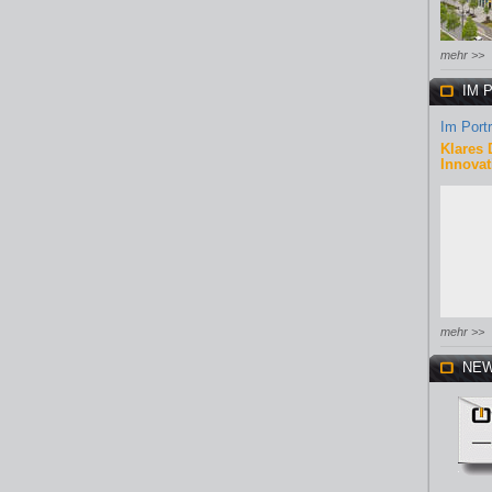
mehr >>
IM 
Im Portr
Klares 
Innovat
mehr >>
NEW