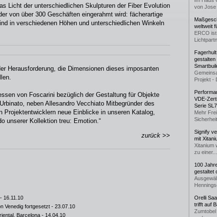
Im Haus 
s Licht der unterschiedlichen Skulpturen der Fiber Evolution
von Jose 
 der von über 300 Geschäften eingerahmt wird: fächerartige
Maßgeschn
ind in verschiedenen Höhen und unterschiedlichen Winkeln
weltweit 
ERCO ist 
Lichtpartn
Fagerhul
gestalten
Smartbuil
h der Herausforderung, die Dimensionen dieses imposanten
Gemeinsa
len.
Projekt - 
Performan
teressen von Foscarini bezüglich der Gestaltung für Objekte
VDE-Zerti
 Urbinato, neben Allesandro Vecchiato Mitbegründer des
Serie SL
n Projektentwicklern neue Einblicke in unseren Katalog,
Mehr Frei
Sicherheit
do unserer Kollektion treu: Emotion.“
Signify v
zurück >>
mit Xitan
Xitanium 
zu einer...
100 Jahr
gestaltet
Ausgewäh
Henningse
- 16.11.10
Orelli Sa
trifft auf
n Venedig fortgesetzt
- 23.07.10
Zumtobel 
iental, Barcelona
- 14.04.10