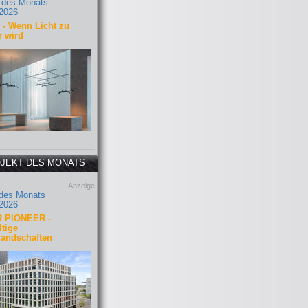
 des Monats
2026
- Wenn Licht zu
r wird
JEKT DES MONATS
Anzeige
 des Monats
2026
 PIONEER -
tige
landschaften