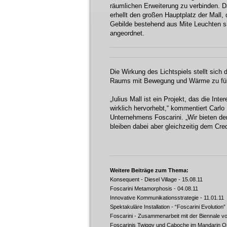
räumlichen Erweiterung zu verbinden. Da
erhellt den großen Hauptplatz der Mall,
Gebilde bestehend aus Mite Leuchten s
angeordnet.
Die Wirkung des Lichtspiels stellt sic
Raums mit Bewegung und Wärme zu fül
„Iulius Mall ist ein Projekt, das die In
wirklich hervorhebt,“ kommentiert Carlo
Unternehmens Foscarini. „Wir bieten de
bleiben dabei aber gleichzeitig dem Cre
Weitere Beiträge zum Thema:
Konsequent - Diesel Village
- 15.08.11
Foscarini Metamorphosis
- 04.08.11
Innovative Kommunikationsstrategie
- 11.01.11
Spektakuläre Installation - “Foscarini Evolution”
Foscarini - Zusammenarbeit mit der Biennale vo
Foscarinis Twiggy und Caboche im Mandarin Or