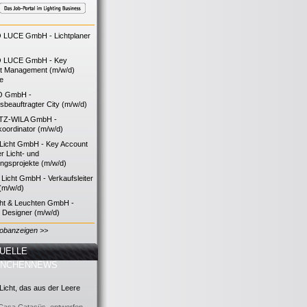
LUCE GmbH - Lichtplaner
 LUCE GmbH - Key
t Management (m/w/d)
ie
O GmbH -
bsbeauftragter City (m/w/d)
TZ-WILA GmbH -
koordinator (m/w/d)
icht GmbH - Key Account
 Licht- und
ngsprojekte (m/w/d)
icht GmbH - Verkaufsleiter
(m/w/d)
cht & Leuchten GmbH -
g Designer (m/w/d)
Jobanzeigen >>
UELLE
ANCHENNEWS
icht, das aus der Leere