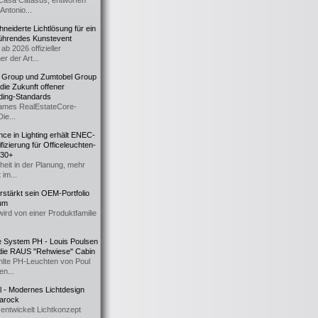
Casa Catasüs, entworfen
Antonio...
eiderte Lichtlösung für ein
führendes Kunstevent
ab 2026 offizieller
er der Art...
t Group und Zumtobel Group
 die Zukunft offener
ding-Standards
mes RealEstateCore-
Die...
ce in Lighting erhält ENEC-
fizierung für Officeleuchten-
730+
heit in der Planung, mehr
 im...
erstärkt sein OEM-Portfolio
ium
wird von einer Produktfamilie
e System PH - Louis Poulsen
 die RAUS "Rehwiese" Cabin
lte PH-Leuchten von Poul
n...
al - Modernes Lichtdesign
 Barock
entwickelt Lichtkonzept