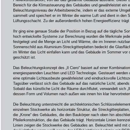
Bereich für die Klimasteuerung des Gebäudes und gewährleistet ein e
Beleuchtungsniveau der Arbeitsbereiche, indem er das externe Umge
sammelt und speichert er im Winter die warme Luft und dient in de
Lüftungsschacht. Zu der außerordentlich hohen Energieeffizienz trägt
Ihr ging eine genaue Studie der Position in Bezug auf die tägliche S
hoch entwickelte Systeme zur Berechnung wurden die Merkmale jed
festgelegt und die Menge an Licht und Wärme, die im Inneren nutzbar s
Sonnenschild aus Aluminium-Streckgitterplatten bedeckt die Glasfläch
im Winter das Licht einfallen kann und das Gebäude im Sommer vor d
geschützt ist.
Das Beleuchtungskonzept des „Il Ciero“ basiert auf einer Kombination
energiesparenden Leuchten und LED Technologie. Gesteuert werden 
eine optimale Lichtausbeute gewährleistet und eindrucksvolle Lichtsz
Tagsüber verlässt sich das Gebäude auf das natürliche Licht; abends 
Sobald das künstliche Licht die Räume durchflutet, verwandelt sich „Il
dessen Form und Volumen nach außen wie innen hin klar hervortreten
Die Beleuchtung unterstreicht die architektonischen Schlüsseleleme
einzelnen Stockwerke als horizontale Struktur, die Streckgitterplatte
die „Krone“ des Gebäudes, die den Baukörper nach oben hin abschließ
Pfeilerkonstruktion, die das Gebäude trägt. Horizontale Linien kennze
Linien zeigen die Stockwerke des Gebäudes an. Beleuchtet wird mit