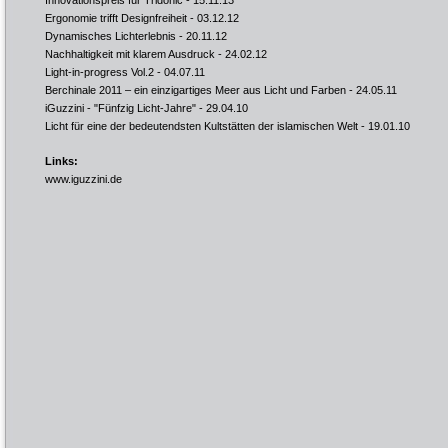
Innovationspreis für Tridonic
- 15.11.13
Ergonomie trifft Designfreiheit
- 03.12.12
Dynamisches Lichterlebnis
- 20.11.12
Nachhaltigkeit mit klarem Ausdruck
- 24.02.12
Light-in-progress Vol.2
- 04.07.11
Berchinale 2011 – ein einzigartiges Meer aus Licht und Farben
- 24.05.11
iGuzzini - "Fünfzig Licht-Jahre"
- 29.04.10
Licht für eine der bedeutendsten Kultstätten der islamischen Welt
- 19.01.10
Links:
www.iguzzini.de