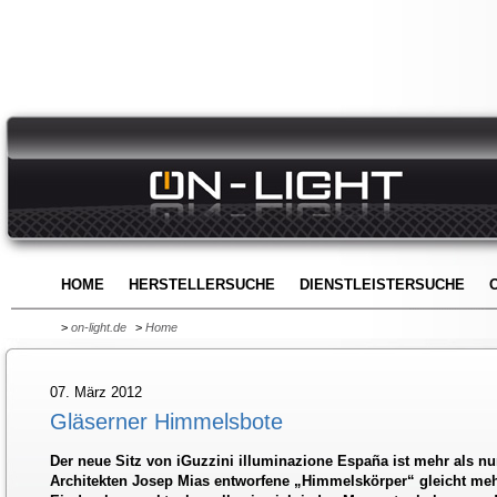
HOME
HERSTELLERSUCHE
DIENSTLEISTERSUCHE
>
on-light.de
>
Home
07. März 2012
Gläserner Himmelsbote
Der neue Sitz von iGuzzini illuminazione España ist mehr als n
Architekten Josep Mias entworfene „Himmelskörper“ gleicht mehr