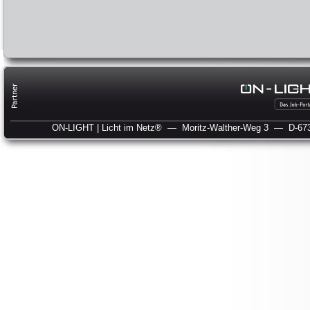
ON-LIGHT | Licht im Netz®
— Moritz-Walther-Weg 3
— D-673