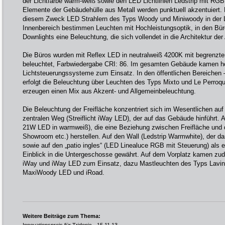
der Lichtfarbe warm-weiß sowie den LED Lichtlinien Ledstrip mit RG
Elemente der Gebäudehülle aus Metall werden punktuell akzentuiert. 
diesem Zweck LED Strahlern des Typs Woody und Miniwoody in der L
Innenbereich bestimmen Leuchten mit Hochleistungsoptik, in den B
Downlights eine Beleuchtung, die sich vollendet in die Architektur der 
Die Büros wurden mit Reflex LED in neutralweiß 4200K mit begrenzt
beleuchtet, Farbwiedergabe CRI: 86. Im gesamten Gebäude kamen 
Lichtsteuerungssysteme zum Einsatz. In den öffentlichen Bereichen
erfolgt die Beleuchtung über Leuchten des Typs Mixto und Le Perroqu
erzeugen einen Mix aus Akzent- und Allgemeinbeleuchtung.
Die Beleuchtung der Freifläche konzentriert sich im Wesentlichen auf
zentralen Weg (Streiflicht iWay LED), der auf das Gebäude hinführt. A
21W LED in warmweiß), die eine Beziehung zwischen Freifläche und
Showroom etc.) herstellen. Auf den Wall (Ledstrip Warmwhite), der d
sowie auf den „patio ingles“ (LED Linealuce RGB mit Steuerung) als 
Einblick in die Untergeschosse gewährt. Auf dem Vorplatz kamen zu
iWay und iWay LED zum Einsatz, dazu Mastleuchten des Typs Lavini
MaxiWoody LED und iRoad.
Weitere Beiträge zum Thema: