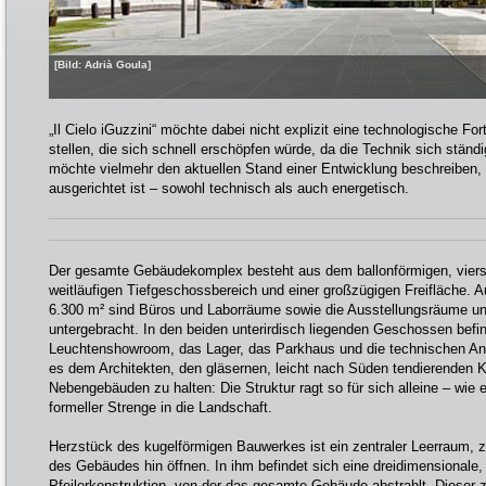
[Bild: Adrià Goula]
„Il Cielo iGuzzini“ möchte dabei nicht explizit eine technologische For
stellen, die sich schnell erschöpfen würde, da die Technik sich stän
möchte vielmehr den aktuellen Stand einer Entwicklung beschreiben, 
ausgerichtet ist – sowohl technisch als auch energetisch.
Der gesamte Gebäudekomplex besteht aus dem ballonförmigen, vier
weitläufigen Tiefgeschossbereich und einer großzügigen Freifläche. 
6.300 m² sind Büros und Laborräume sowie die Ausstellungsräume un
untergebracht. In den beiden unterirdisch liegenden Geschossen befi
Leuchtenshowroom, das Lager, das Parkhaus und die technischen An
es dem Architekten, den gläsernen, leicht nach Süden tendierenden K
Nebengebäuden zu halten: Die Struktur ragt so für sich alleine – wie
formeller Strenge in die Landschaft.
Herzstück des kugelförmigen Bauwerkes ist ein zentraler Leerraum, 
des Gebäudes hin öffnen. In ihm befindet sich eine dreidimensionale
Pfeilerkonstruktion, von der das gesamte Gebäude abstrahlt. Dieser z