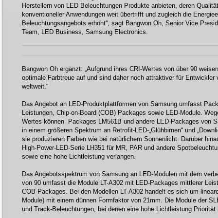
Herstellern von LED-Beleuchtungen Produkte anbieten, deren Qualitä
konventioneller Anwendungen weit übertrifft und zugleich die Energie
Beleuchtungsangebots erhöht“, sagt Bangwon Oh, Senior Vice Preside
Team, LED Business, Samsung Electronics.
Bangwon Oh ergänzt: „Aufgrund ihres CRI-Wertes von über 90 weisen
optimale Farbtreue auf und sind daher noch attraktiver für Entwickl
weltweit.“
Das Angebot an LED-Produktplattformen von Samsung umfasst Packa
Leistungen, Chip-on-Board (COB) Packages sowie LED-Module. Wege
Wertes können Packages LM561B und andere LED-Packages von Sam
in einem größeren Spektrum an Retrofit-LED-„Glühbirnen“ und „Downl
sie produzieren Farben wie bei natürlichem Sonnenlicht. Darüber hina
High-Power-LED-Serie LH351 für MR, PAR und andere Spotbeleuchtun
sowie eine hohe Lichtleistung verlangen.
Das Angebotsspektrum von Samsung an LED-Modulen mit dem verbe
von 90 umfasst die Module LT-A302 mit LED-Packages mittlerer Leist
COB-Packages. Bei den Modellen LT-A302 handelt es sich um linear
Module) mit einem dünnen Formfaktor von 21mm. Die Module der SLE-
und Track-Beleuchtungen, bei denen eine hohe Lichtleistung Priorität 