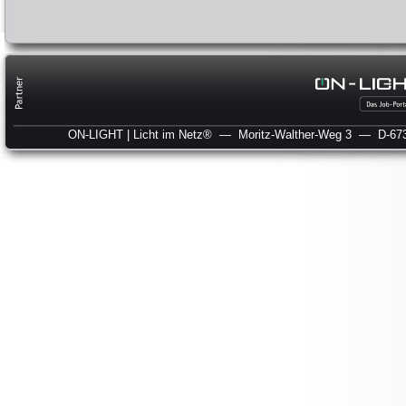
ON-LIGHT | Licht im Netz®
— Moritz-Walther-Weg 3
— D-673