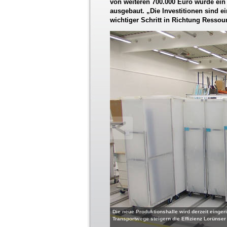
von weiteren 700.000 Euro wurde ein 
ausgebaut. „Die Investitionen sind e
wichtiger Schritt in Richtung Ressou
Die neue Produktionshalle wird derzeit eingeri
Transportwege steigern die Effizienz Lorünser