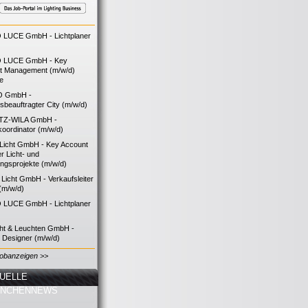
LUCE GmbH - Lichtplaner
 LUCE GmbH - Key
t Management (m/w/d)
ie
O GmbH -
bsbeauftragter City (m/w/d)
TZ-WILA GmbH -
koordinator (m/w/d)
icht GmbH - Key Account
 Licht- und
ngsprojekte (m/w/d)
icht GmbH - Verkaufsleiter
(m/w/d)
LUCE GmbH - Lichtplaner
cht & Leuchten GmbH -
g Designer (m/w/d)
Jobanzeigen >>
UELLE
ANCHENNEWS