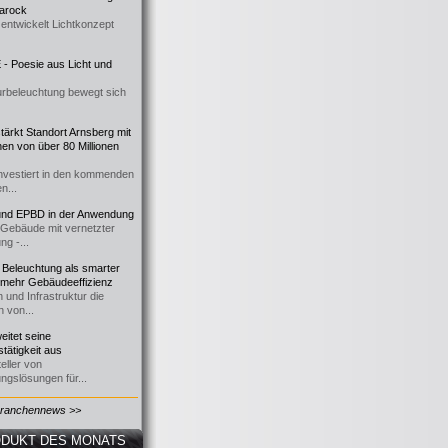
 Barock
entwickelt Lichtkonzept
- Poesie aus Licht und
urbeleuchtung bewegt sich
ärkt Standort Arnsberg mit
onen von über 80 Millionen
nvestiert in den kommenden
n...
d EPBD in der Anwendung
e Gebäude mit vernetzter
ng -...
 Beleuchtung als smarter
 mehr Gebäudeeffizienz
 und Infrastruktur die
n von...
itet seine
tätigkeit aus
eller von
ngslösungen für...
Branchennews >>
DUKT DES MONATS