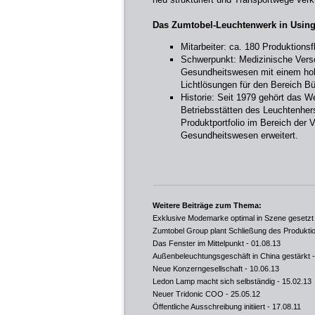
Das Zumtobel-Leuchtenwerk in Using
Mitarbeiter: ca. 180 Produktions
Schwerpunkt: Medizinische Verso
Gesundheitswesen mit einem hohe
Lichtlösungen für den Bereich B
Historie: Seit 1979 gehört das 
Betriebsstätten des Leuchtenher
Produktportfolio im Bereich der 
Gesundheitswesen erweitert.
Weitere Beiträge zum Thema:
Exklusive Modemarke optimal in Szene gesetzt
Zumtobel Group plant Schließung des Produktio
Das Fenster im Mittelpunkt
- 01.08.13
Außenbeleuchtungsgeschäft in China gestärkt
-
Neue Konzerngesellschaft
- 10.06.13
Ledon Lamp macht sich selbständig
- 15.02.13
Neuer Tridonic COO
- 25.05.12
Öffentliche Ausschreibung initiiert
- 17.08.11