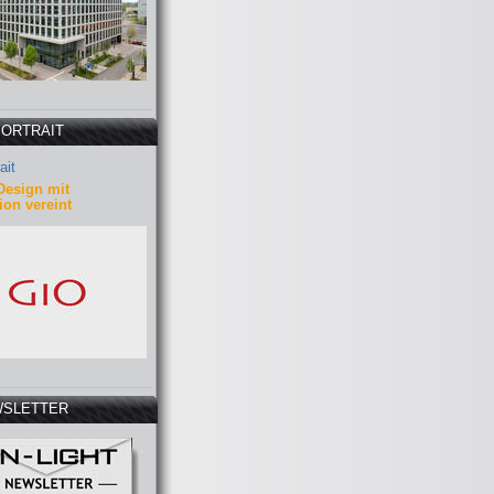
PORTRAIT
ait
Design mit
ion vereint
SLETTER