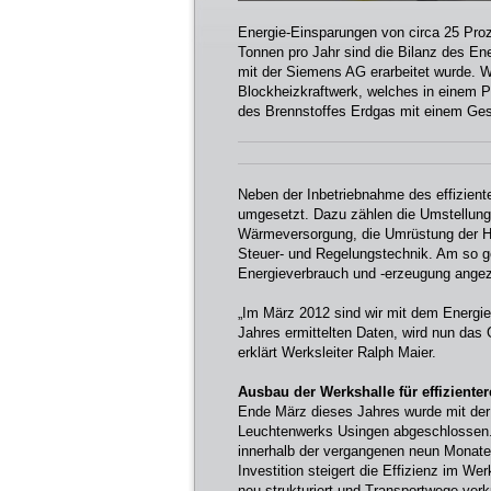
Energie-Einsparungen von circa 25 Pro
Tonnen pro Jahr sind die Bilanz des E
mit der Siemens AG erarbeitet wurde. W
Blockheizkraftwerk, welches in einem 
des Brennstoffes Erdgas mit einem Ge
Neben der Inbetriebnahme des effizien
umgesetzt. Dazu zählen die Umstellung 
Wärmeversorgung, die Umrüstung der He
Steuer- und Regelungstechnik. Am so ge
Energieverbrauch und -erzeugung angez
„Im März 2012 sind wir mit dem Energie
Jahres ermittelten Daten, wird nun das 
erklärt Werksleiter Ralph Maier.
Ausbau der Werkshalle für effiziente
Ende März dieses Jahres wurde mit der n
Leuchtenwerks Usingen abgeschlossen. E
innerhalb der vergangenen neun Monate 
Investition steigert die Effizienz im W
neu strukturiert und Transportwege verk