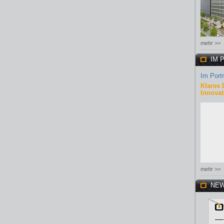
mehr >>
IM 
Im Portr
Klares 
Innovat
mehr >>
NEW