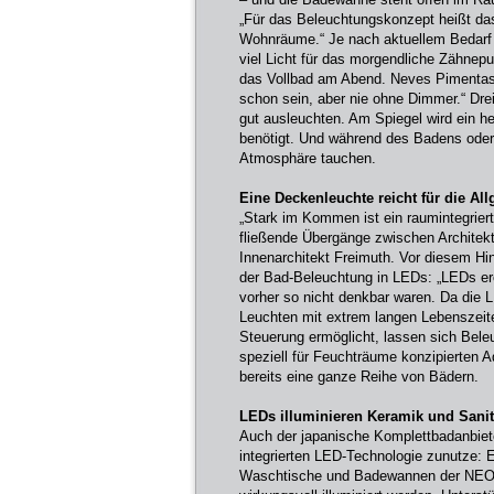
„Für das Beleuchtungskonzept heißt das
Wohnräume.“ Je nach aktuellem Bedarf
viel Licht für das morgendliche Zähnep
das Vollbad am Abend. Neves Pimentas 
schon sein, aber nie ohne Dimmer.“ Dre
gut ausleuchten. Am Spiegel wird ein 
benötigt. Und während des Badens oder
Atmosphäre tauchen.
Eine Deckenleuchte reicht für die A
„Stark im Kommen ist ein raumintegrier
fließende Übergänge zwischen Architekt
Innenarchitekt Freimuth. Vor diesem Hi
der Bad-Beleuchtung in LEDs: „LEDs erö
vorher so nicht denkbar waren. Da die 
Leuchten mit extrem langen Lebenszeite
Steuerung ermöglicht, lassen sich Bele
speziell für Feuchträume konzipierten 
bereits eine ganze Reihe von Bädern.
LEDs illuminieren Keramik und Sanit
Auch der japanische Komplettbadanbiet
integrierten LED-Technologie zunutze: E
Waschtische und Badewannen der NEOR