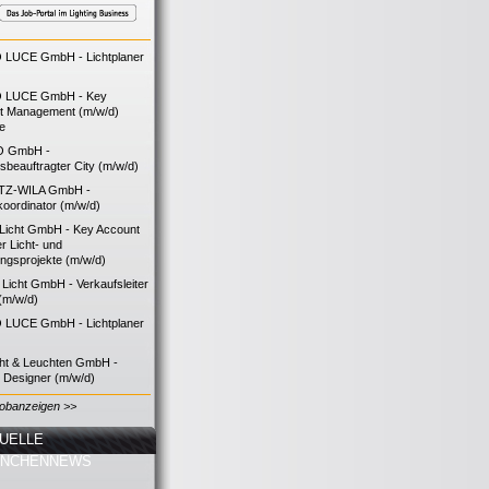
LUCE GmbH - Lichtplaner
 LUCE GmbH - Key
t Management (m/w/d)
ie
O GmbH -
bsbeauftragter City (m/w/d)
TZ-WILA GmbH -
koordinator (m/w/d)
icht GmbH - Key Account
 Licht- und
ngsprojekte (m/w/d)
icht GmbH - Verkaufsleiter
(m/w/d)
LUCE GmbH - Lichtplaner
cht & Leuchten GmbH -
g Designer (m/w/d)
Jobanzeigen >>
UELLE
ANCHENNEWS