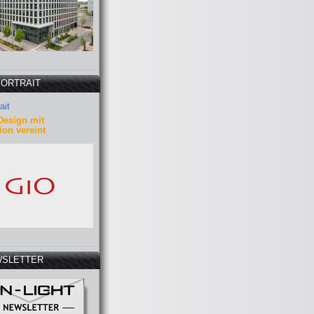
PORTRAIT
ait
Design mit
ion vereint
SLETTER