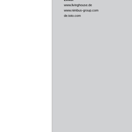
www.livinghouse.de
www.nimbus-group.com
de.toto.com