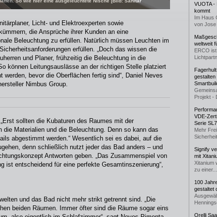
affen. So wie hier eine ausgeleuchtete Nische [Bild: Sanitär
VUOTA - L
kommt
Im Haus 
itärplaner, Licht- und Elektroexperten sowie
von Jose 
m kümmern, die Ansprüche ihrer Kunden an eine
Maßgeschn
onale Beleuchtung zu erfüllen. Natürlich müssen Leuchten im
weltweit 
icherheitsanforderungen erfüllen. „Doch das wissen die
ERCO ist 
auherren und Planer, frühzeitig die Beleuchtung in die
Lichtpartn
können Leitungsauslässe an der richtigen Stelle platziert
Fagerhul
 werden, bevor die Oberflächen fertig sind“, Daniel Neves
gestalten
hersteller Nimbus Group.
Smartbuil
Gemeinsa
Projekt - 
Performan
VDE-Zerti
 „Erst sollten die Kubaturen des Raumes mit der
Serie SL
nn die Materialien und die Beleuchtung. Denn so kann das
Mehr Frei
Sicherheit
ails abgestimmt werden.“ Wesentlich sei es dabei, auf die
gehen, denn schließlich nutzt jeder das Bad anders – und
Signify v
chtungskonzept Antworten geben. „Das Zusammenspiel von
mit Xitan
Xitanium 
g ist entscheidend für eine perfekte Gesamtinszenierung“,
zu einer...
100 Jahr
gestaltet
Ausgewäh
lten und das Bad nicht mehr strikt getrennt sind. „Die
Henningse
en beiden Räumen. Immer öfter sind die Räume sogar eins
Orelli Sa
um, also eigentlich im Schlafzimmer“, sagt Neves Pimenta.