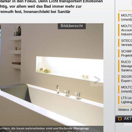
tärker in den Fokus. Denn Licht transportiert Emotionen
htig, vor allem weil das Bad immer mehr zur
reimuth fest, Innenarchitekt bei Sanitär
MOLTO 
(m/w/d)
Bildübersicht
MOLTO
Accoun
Industr
SITEC
Vertrie
SCHMI
Projekt
RUCO L
Manager
Sanieru
SIGOR L
Export 
MOLTO 
(m/w/d)
LTS Li
Lightin
Weitere 
AKT
BR
 Leuchten, die kaum wahrnehmbar sind und fließende Übergänge