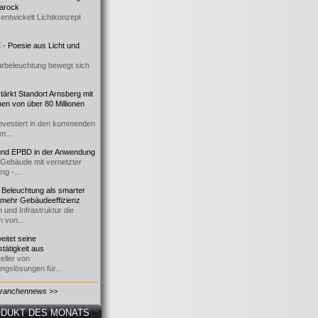
 Barock
entwickelt Lichtkonzept
- Poesie aus Licht und
urbeleuchtung bewegt sich
ärkt Standort Arnsberg mit
onen von über 80 Millionen
nvestiert in den kommenden
n...
d EPBD in der Anwendung
e Gebäude mit vernetzter
ng -...
 Beleuchtung als smarter
 mehr Gebäudeeffizienz
 und Infrastruktur die
n von...
itet seine
tätigkeit aus
eller von
ngslösungen für...
Branchennews >>
DUKT DES MONATS