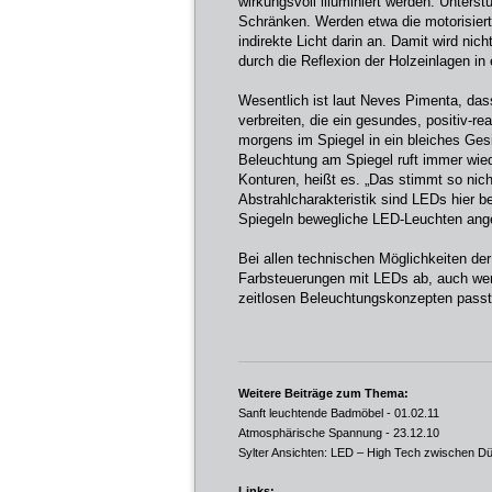
wirkungsvoll illuminiert werden. Unters
Schränken. Werden etwa die motorisiert
indirekte Licht darin an. Damit wird ni
durch die Reflexion der Holzeinlagen in
Wesentlich ist laut Neves Pimenta, da
verbreiten, die ein gesundes, positiv-r
morgens im Spiegel in ein bleiches Ges
Beleuchtung am Spiegel ruft immer wied
Konturen, heißt es. „Das stimmt so nic
Abstrahlcharakteristik sind LEDs hier 
Spiegeln bewegliche LED-Leuchten ange
Bei allen technischen Möglichkeiten d
Farbsteuerungen mit LEDs ab, auch wenn
zeitlosen Beleuchtungskonzepten passt
Weitere Beiträge zum Thema:
Sanft leuchtende Badmöbel
- 01.02.11
Atmosphärische Spannung
- 23.12.10
Sylter Ansichten: LED – High Tech zwischen D
Links: