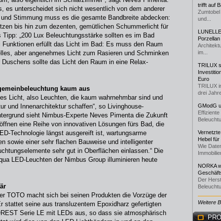
trifft auf
, es unterscheidet sich nicht wesentlich von dem anderer
Zumtobel 
 und Stimmung muss es die gesamte Bandbreite abdecken:
und...
utzen bis hin zum dezenten, gemütlichen Schummerlicht für
LUNELLE 
Tipp: „200 Lux Beleuchtungsstärke sollten es im Bad
Porzellan
i Funktionen erfüllt das Licht im Bad: Es muss den Raum
Architekt
helles, aber angenehmes Licht zum Rasieren und Schminken
im...
 Duschens sollte das Licht den Raum in eine Relax-
TRILUX st
Investiti
Euro
TRILUX i
llgemeinbeleuchtung kaum aus
drei Jahre
tes Licht, also Leuchten, die kaum wahrnehmbar sind und
ur und Innenarchitektur schaffen“, so Livinghouse-
GModG un
Effizient
ntergrund sieht Nimbus-Experte Neves Pimenta die Zukunft
Beleuchtu
ffnen eine Reihe von innovativen Lösungen fürs Bad, die
LED-Technologie längst ausgereift ist, wartungsarme
Vernetzte
Hebel für
n sowie einer sehr flachen Bauweise und intelligenter
Wie Daten
uchtungselemente sehr gut in Oberflächen einlassen.“ Die
Immobilie
Aqua LED-Leuchten der Nimbus Group illuminieren heute
NORKA we
Geschäfts
Der Herst
är
Beleuchtu
er TOTO macht sich bei seinen Produkten die Vorzüge der
Weitere 
r stattet seine aus transluzentem Epoxidharz gefertigten
EST Serie LE mit LEDs aus, so dass sie atmosphärisch
PRO