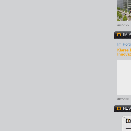
mehr >>
IM 
Im Portr
Klares 
Innovat
mehr >>
NEW