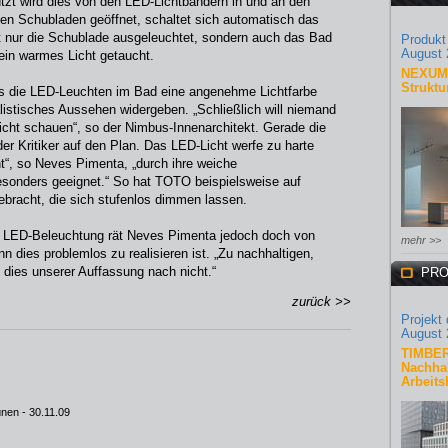
tützt wird dies von den LED-Lichtbändern in und an den
en Schubladen geöffnet, schaltet sich automatisch das
cht nur die Schublade ausgeleuchtet, sondern auch das Bad
Produkt
August 
 ein warmes Licht getaucht.
NEXUM 
Struktu
ss die LED-Leuchten im Bad eine angenehme Lichtfarbe
ealistisches Aussehen widergeben. „Schließlich will niemand
icht schauen“, so der Nimbus-Innenarchitekt. Gerade die
er Kritiker auf den Plan. Das LED-Licht werfe zu harte
ht“, so Neves Pimenta, „durch ihre weiche
besonders geeignet.“ So hat TOTO beispielsweise auf
bracht, die sich stufenlos dimmen lassen.
er LED-Beleuchtung rät Neves Pimenta jedoch doch von
mehr >>
 dies problemlos zu realisieren ist. „Zu nachhaltigen,
 dies unserer Auffassung nach nicht.“
PRO
zurück >>
Projekt
August 
TIMBER
Nachhal
Arbeits
ünen
- 30.11.09