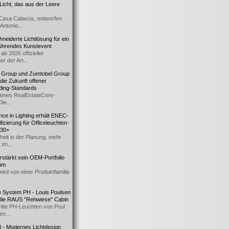
icht, das aus der Leere
Casa Catasüs, entworfen
Antonio...
eiderte Lichtlösung für ein
führendes Kunstevent
ab 2026 offizieller
er der Art...
t Group und Zumtobel Group
 die Zukunft offener
ding-Standards
mes RealEstateCore-
Die...
ce in Lighting erhält ENEC-
fizierung für Officeleuchten-
730+
heit in der Planung, mehr
 im...
erstärkt sein OEM-Portfolio
ium
wird von einer Produktfamilie
e System PH - Louis Poulsen
 die RAUS "Rehwiese" Cabin
lte PH-Leuchten von Poul
n...
al - Modernes Lichtdesign