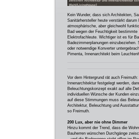
zwischen Architektur und Innenarchitektur sch
Wahl/Livinghouse]
Kein Wunder, dass sich Architekten, San
Sanitärhersteller heute verstärkt daru
atmosphärische, aber gleichwohl funkti
Bad wegen der Feuchtigkeit bestimmte S
Elektrofachleute. Wichtiger ist es für B
Badezimmerplanungen einzubeziehen. So 
oder notwendige Konverter untergebracht
Pimenta, Innenarchitekt beim Leuchten
Vor dem Hintergrund rät auch Freimuth:
Innenarchitektur festgelegt werden, da
Beleuchtungskonzept exakt auf alle Det
individuellen Wünsche der Kunden einzu
auf diese Stimmungen muss das Beleu
Architektur, Beleuchtung und Ausstattun
so Freimuth.
200 Lux, aber nie ohne Dimmer
Hinzu kommt der Trend, dass die Wohnwe
Bauherren wünschen Durchgänge zwisch
– und die Badewanne steht offen im Ra