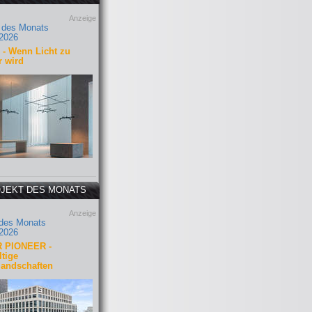
Anzeige
 des Monats
2026
- Wenn Licht zu
r wird
JEKT DES MONATS
Anzeige
 des Monats
2026
 PIONEER -
tige
landschaften