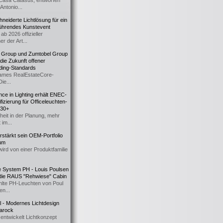
Casa Catasüs, entworfen
Antonio...
eiderte Lichtlösung für ein
führendes Kunstevent
ab 2026 offizieller
er der Art...
t Group und Zumtobel Group
 die Zukunft offener
ding-Standards
mes RealEstateCore-
Die...
ce in Lighting erhält ENEC-
fizierung für Officeleuchten-
730+
heit in der Planung, mehr
 im...
erstärkt sein OEM-Portfolio
ium
wird von einer Produktfamilie
e System PH - Louis Poulsen
 die RAUS "Rehwiese" Cabin
lte PH-Leuchten von Poul
n...
al - Modernes Lichtdesign
 Barock
entwickelt Lichtkonzept