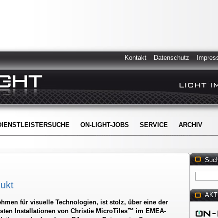
Kontakt
Datenschutz
Impres
DIENSTLEISTERSUCHE
ON-LIGHT-JOBS
SERVICE
ARCHIV
Suc
dukt
AKT
ehmen für visuelle Technologien, ist stolz, über eine der
gsten Installationen von Christie MicroTiles™ im EMEA-