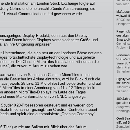
Im Haus 
hende Installation am London Stock Exchange folgte auf
von Jose 
erry Collins und eine anschließende Ausschreibung, die
Maßgeschn
us 21 Visual Communications Ltd gewonnen wurde.
weltweit 
ERCO ist 
Lichtpartn
Fagerhul
h einzigartiges Display-Produkt, denn aus den Display-
gestalten
ten und Daten können Displays verschiedenster Größe und
Smartbuil
Gemeinsa
mal an ihre Umgebung anpassen.
Projekt - 
t Unternehmen, die sich neu an der Londoner Börse notieren
Performan
ages fortschrittlichste Displaytechnologie und ausgefeilte
VDE-Zerti
hmen. Die Christie MicroTiles-Installation tritt nun an die
Serie SL
urce“, die zuvor im Atrium zu sehen war.
Mehr Frei
Sicherheit
re werden von Säulen aus Christie MicroTiles in einer
 die Besucher ins Atrium eintreten, wird ihr Blick durch die
Signify v
 aus jeweils 29 bzw. 31 MicroTiles) auf beide Seiten und auf
mit Xitan
Xitanium 
MicroTiles in einer Anordnung von 11 x 12 Tiles gelenkt.
zu einer...
en anderen MicroTiles-Displays im Laufe des Tages
n und neue Marktinformationen von CNBC angezeigt.
100 Jahr
gestaltet
e Spyder X20-Prozessoren gesteuert und es werden dort
Ausgewäh
Scala Infochannel, gezeigt. Ein Crestron Controller steuert
Henningse
eeds und spielt eine automatisierte „Opening Ceremony“
Orelli Sa
trifft auf
 6 Tiles) wurde am Balkon mit Blick über das Atrium
Zumtobel 