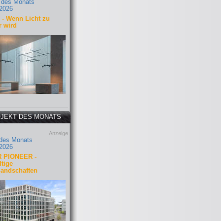
 des Monats
2026
- Wenn Licht zu
r wird
JEKT DES MONATS
Anzeige
 des Monats
2026
 PIONEER -
tige
landschaften