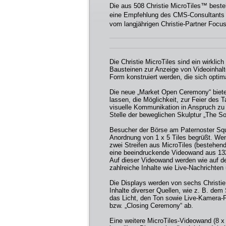
Die aus 508 Christie MicroTiles™ beste
eine Empfehlung des CMS-Consultants J
vom langjährigen Christie-Partner Foc
Die Christie MicroTiles sind ein wirklic
Bausteinen zur Anzeige von Videoinhal
Form konstruiert werden, die sich opti
Die neue „Market Open Ceremony“ biete
lassen, die Möglichkeit, zur Feier des T
visuelle Kommunikation in Anspruch zu ne
Stelle der beweglichen Skulptur „The So
Besucher der Börse am Paternoster Squa
Anordnung von 1 x 5 Tiles begrüßt. Wenn
zwei Streifen aus MicroTiles (bestehend
eine beeindruckende Videowand aus 132 
Auf dieser Videowand werden wie auf d
zahlreiche Inhalte wie Live-Nachrichte
Die Displays werden von sechs Christi
Inhalte diverser Quellen, wie z. B. dem 
das Licht, den Ton sowie Live-Kamera-F
bzw. „Closing Ceremony“ ab.
Eine weitere MicroTiles-Videowand (8 x