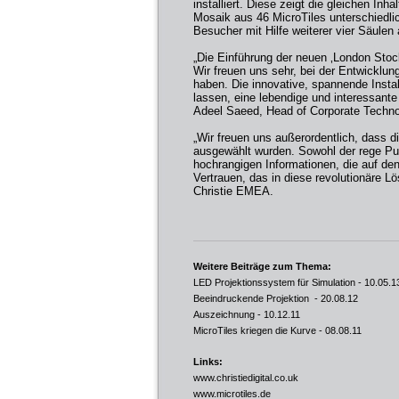
installiert. Diese zeigt die gleichen In
Mosaik aus 46 MicroTiles unterschiedli
Besucher mit Hilfe weiterer vier Säulen
„Die Einführung der neuen ‚London Stock
Wir freuen uns sehr, bei der Entwicklu
haben. Die innovative, spannende Instal
lassen, eine lebendige und interessante 
Adeel Saeed, Head of Corporate Techn
„Wir freuen uns außerordentlich, dass di
ausgewählt wurden. Sowohl der rege Pu
hochrangigen Informationen, die auf den
Vertrauen, das in diese revolutionäre Lö
Christie EMEA.
Weitere Beiträge zum Thema:
LED Projektionssystem für Simulation
- 10.05.1
Beeindruckende Projektion
- 20.08.12
Auszeichnung
- 10.12.11
MicroTiles kriegen die Kurve
- 08.08.11
Links:
www.christiedigital.co.uk
www.microtiles.de