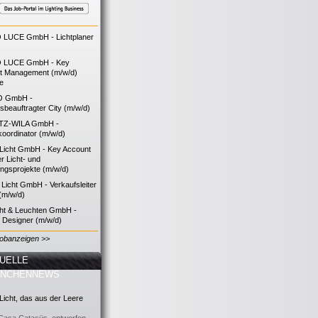
LUCE GmbH - Lichtplaner
 LUCE GmbH - Key
t Management (m/w/d)
ie
O GmbH -
bsbeauftragter City (m/w/d)
TZ-WILA GmbH -
koordinator (m/w/d)
icht GmbH - Key Account
 Licht- und
ngsprojekte (m/w/d)
icht GmbH - Verkaufsleiter
(m/w/d)
cht & Leuchten GmbH -
g Designer (m/w/d)
Jobanzeigen >>
UELLE
ANCHENNEWS
icht, das aus der Leere