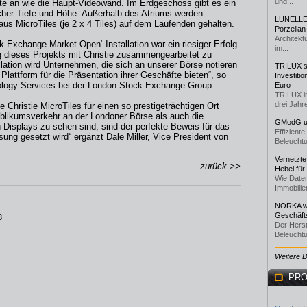
und...
halte an wie die Haupt-Videowand. Im Erdgeschoss gibt es ein
cher Tiefe und Höhe. Außerhalb des Atriums werden
LUNELLE 
 aus MicroTiles (je 2 x 4 Tiles) auf dem Laufenden gehalten.
Porzellan
Architekt
 Exchange Market Open‘-Installation war ein riesiger Erfolg.
im...
ng dieses Projekts mit Christie zusammengearbeitet zu
lation wird Unternehmen, die sich an unserer Börse notieren
TRILUX st
Plattform für die Präsentation ihrer Geschäfte bieten“, so
Investiti
ology Services bei der London Stock Exchange Group.
Euro
TRILUX i
drei Jahre
e Christie MicroTiles für einen so prestigeträchtigen Ort
blikumsverkehr an der Londoner Börse als auch die
GModG un
 Displays zu sehen sind, sind der perfekte Beweis für das
Effizient
sung gesetzt wird“ ergänzt Dale Miller, Vice President von
Beleuchtu
Vernetzte
zurück >>
Hebel für
Wie Daten
Immobilie
NORKA we
Geschäfts
3
Der Herst
Beleuchtu
Weitere 
PRO