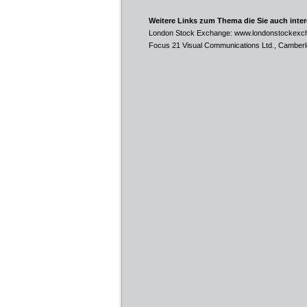
Weitere Links zum Thema die Sie auch inte
London Stock Exchange:
www.londonstockexc
Focus 21 Visual Communications Ltd., Camber