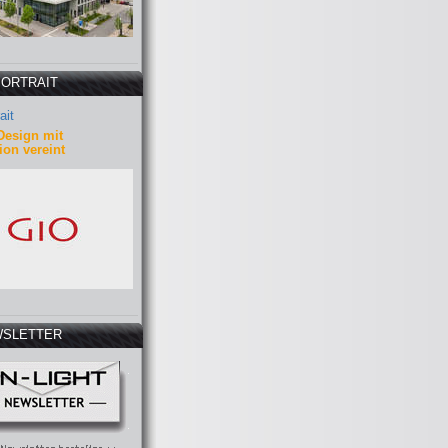
PORTRAIT
ait
Design mit
ion vereint
SLETTER