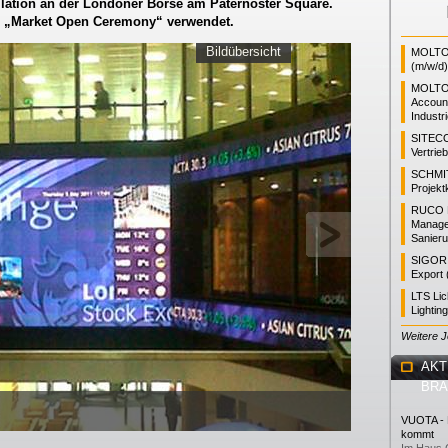
llation an der Londoner Börse am Paternoster Square.
eue „Market Open Ceremony“ verwendet.
Bildübersicht
MOLTO 
(m/w/d)
MOLTO
Accoun
Industr
SITEC
Vertrie
SCHMI
Projekt
RUCO L
Manager
Sanieru
SIGOR L
Export 
LTS Li
Lightin
Weitere 
AKT
BR
VUOTA - L
kommt