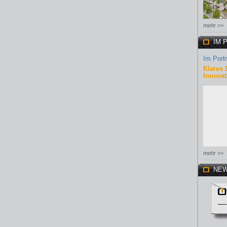
mehr >>
IM 
Im Portr
Klares 
Innovat
mehr >>
NEW