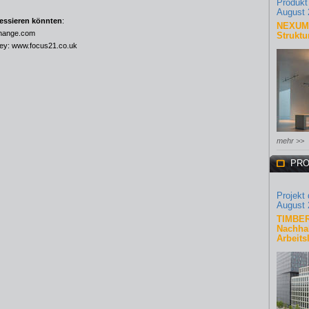
Produkt
August 
ressieren könnten
:
NEXUM 
hange.com
Struktu
ley:
www.focus21.co.uk
mehr >>
PRO
Projekt
August 
TIMBER
Nachhal
Arbeits