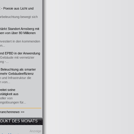
- Poesie aus Licht und
urbeleuchtung bewegt sich
ärkt Standort Arnsberg mit
onen von über 80 Millionen
nvestiert in den kommenden
n...
d EPBD in der Anwendung
e Gebäude mit vernetzter
ng -...
 Beleuchtung als smarter
 mehr Gebäudeeffizienz
 und Infrastruktur die
n von...
itet seine
tätigkeit aus
eller von
ngslösungen für...
Branchennews >>
DUKT DES MONATS
Anzeige