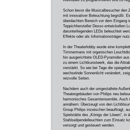
Schon bevor die Musicalbesucher den Z
mit innovativer Beleuchtung begrüßt. E
überdachten Bereich vor dem Eingang in
Teppichhersteller Desso entwickelten L
darunterliegenden LEDs beleuchtet werd
Effekte oder als Informationsträger nut
In der Theaterlobby wurde eine komple
Timmermans mit organischen Leuchtdio
hin ausgerichtete OLED-Pyramiden aus
zu einem Lichtkunstwerk, das die Attra
verstärkt. So wie bei Tage die spiege
wechselnde Sonnenlicht verändert, zeig
reizvolle Seiten.
Nachdem auch der umgestaltete Außenb
Theatergebäuden von Philips neu beleuc
harmonisches Gesamtensemble. Auch im 
annähern: Überzeugt von den Lichtlösun
Group Philips inzwischen beauftragt, 
Spielstätte des „Königs der Löwen“, in 
Stahlseilpendelleuchten zum Einsatz ko
versorgt und gesteuert werden.