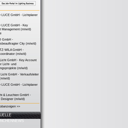
LUCE GmbH - Lichtplaner
 LUCE GmbH - Key
t Management (m/w/d)
ie
O GmbH -
bsbeauftragter City (m/w/d)
TZ-WILA GmbH -
koordinator (m/w/d)
icht GmbH - Key Account
 Licht- und
ngsprojekte (m/w/d)
icht GmbH - Verkaufsleiter
(m/w/d)
LUCE GmbH - Lichtplaner
cht & Leuchten GmbH -
g Designer (m/w/d)
Jobanzeigen >>
UELLE
ANCHENNEWS