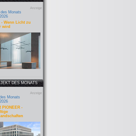
Anzeige
 des Monats
2026
- Wenn Licht zu
r wird
JEKT DES MONATS
Anzeige
 des Monats
2026
 PIONEER -
tige
landschaften