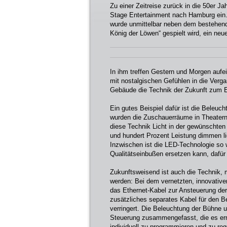
Zu einer Zeitreise zurück in die 50er J
Stage Entertainment nach Hamburg ein.
wurde unmittelbar neben dem bestehend
König der Löwen“ gespielt wird, ein neu
In ihm treffen Gestern und Morgen auf
mit nostalgischen Gefühlen in die Ve
Gebäude die Technik der Zukunft zum E
Ein gutes Beispiel dafür ist die Beleuc
wurden die Zuschauerräume in Theatern 
diese Technik Licht in der gewünschten 
und hundert Prozent Leistung dimmen l
Inzwischen ist die LED-Technologie so 
Qualitätseinbußen ersetzen kann, dafür
Zukunftsweisend ist auch die Technik, 
werden: Bei dem vernetzten, innovativ
das Ethernet-Kabel zur Ansteuerung der
zusätzliches separates Kabel für den Be
verringert. Die Beleuchtung der Bühne
Steuerung zusammengefasst, die es ermö
individuell zu programmieren und zu reg