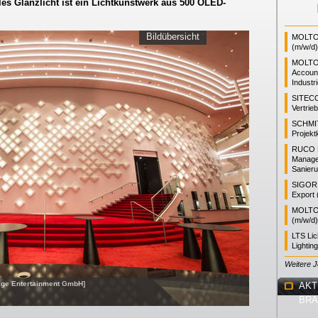
les Glanzlicht ist ein Lichtkunstwerk aus 500 OLED-
Bildübersicht
MOLTO 
(m/w/d)
MOLTO
Accoun
Industr
SITEC
Vertrie
SCHMI
Projekt
RUCO L
Manager
Sanieru
SIGOR L
Export 
MOLTO 
(m/w/d)
LTS Li
Lightin
Weitere 
age Entertainment GmbH]
AKT
BR