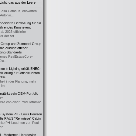
icht, das aus der Leere
Casa Catasüs, entworfen
Antonio...
eiderte Lichtlösung für ein
führendes Kunstevent
ab 2026 offizieller
er der Art...
t Group und Zumtobel Group
 die Zukunft offener
ding-Standards
mes RealEstateCore-
Die...
ce in Lighting erhält ENEC-
fizierung für Officeleuchten-
730+
heit in der Planung, mehr
 im...
erstärkt sein OEM-Portfolio
ium
wird von einer Produktfamilie
e System PH - Louis Poulsen
 die RAUS "Rehwiese" Cabin
lte PH-Leuchten von Poul
n...
al - Modernes Lichtdesign