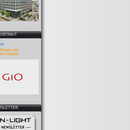
PORTRAIT
ait
Design mit
ion vereint
SLETTER