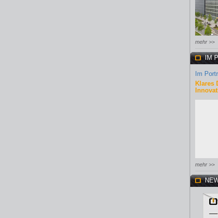
mehr >>
IM 
Im Portr
Klares 
Innovat
mehr >>
NEW