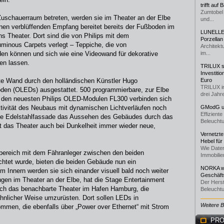
trifft auf
Zumtobel 
uschauerraum betreten, werden sie im Theater an der Elbe
und...
inen verblüffenden Empfang bereitet bereits der Fußboden im
LUNELLE 
s Theater. Dort sind die von Philips mit dem
Porzellan
uminous Carpets verlegt – Teppiche, die von
Architekt
en können und sich wie eine Videowand für dekorative
im...
zen lassen.
TRILUX st
Investiti
tte Wand durch den holländischen Künstler Hugo
Euro
TRILUX i
den (OLEDs) ausgestattet. 500 programmierbare, zur Elbe
drei Jahre
 den neuesten Philips OLED-Modulen FL300 verbinden sich
ktivität des Neubaus mit dynamischen Lichtverläufen noch
GModG un
Effizient
lnde Edelstahlfassade das Aussehen des Gebäudes durch das
Beleuchtu
t das Theater auch bei Dunkelheit immer wieder neue,
Vernetzte
Hebel für
Wie Daten
ereich mit dem Fähranleger zwischen den beiden
Immobilie
htet wurde, bieten die beiden Gebäude nun ein
NORKA we
Innern werden sie sich einander visuell bald noch weiter
Geschäfts
gen im Theater an der Elbe, hat die Stage Entertainment
Der Herst
auch das benachbarte Theater im Hafen Hamburg, die
Beleuchtu
ähnlicher Weise umzurüsten. Dort sollen LEDs in
Weitere 
mmen, die ebenfalls über „Power over Ethernet“ mit Strom
PRO