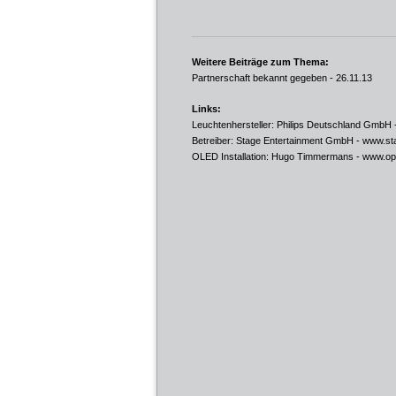
Weitere Beiträge zum Thema:
Partnerschaft bekannt gegeben
- 26.11.13
Links:
Leuchtenhersteller: Philips Deutschland GmbH 
Betreiber: Stage Entertainment GmbH -
www.sta
OLED Installation: Hugo Timmermans -
www.opt