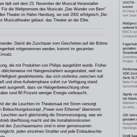
VUOTA - L
ahre lädt seit dem 23. November der Musical-Veranstalter
kommt
 Für die Weltpremiere des Musicals „Das Wunder von Bern“
Im Haus 
en Theater im Hafen Hamburg, wo seit 2001 erfolgreich „Der
von Jose 
es Musicaltheater gebaut: das Theater an der Elbe.
Maßgeschn
weltweit 
ERCO ist 
Lichtpartn
einander: Damit die Zuschauer vom Geschehen auf der Bühne
Fagerhul
rgangenheit mitgenommen werden, kommt im gesamten
gestalten
Smartbuil
insatz.
Gemeinsa
Projekt - 
htung, die mit Produkten von Philips ausgeführt wurde. Früher
Performan
üblicherweise mit Halogenstrahlern ausgestattet, weil nur
VDE-Zerti
Helligkeit gewährleistete, das sich stufenlos zwischen null
Serie SL
ieß und ohne Aufwärmphase sofort zur Verfügung stand.
Mehr Frei
Sicherheit
weit ausgereift, dass sie Halogenbeleuchtung ohne
 aber rund 80 Prozent weniger Energie verbraucht.
Signify v
mit Xitan
Xitanium 
mit der die Leuchten im Theatersaal mit Strom versorgt
zu einer...
en Beleuchtungskonzept „Power over Ethernet“ übernimmt
 Leuchten auch gleichzeitig die Stromversorgung, was ein
100 Jahr
gestaltet
trieb überflüssig macht und die Installationskosten
Ausgewäh
 und des Zuschauerraums sind in einer gemeinsamen
Henningse
glicht, jeden einzelnen Strahler und jede Einbauleuchte
Orelli Sa
eln.