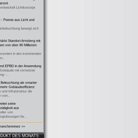
 Barock
entwickelt Lichtkonzept
- Poesie aus Licht und
urbeleuchtung bewegt sich
ärkt Standort Arnsberg mit
onen von über 80 Millionen
nvestiert in den kommenden
n...
d EPBD in der Anwendung
e Gebäude mit vernetzter
ng -...
 Beleuchtung als smarter
 mehr Gebäudeeffizienz
 und Infrastruktur die
n von...
itet seine
tätigkeit aus
eller von
ngslösungen für...
Branchennews >>
DUKT DES MONATS