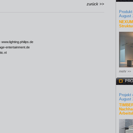
zurück >>
Produkt
August 
NEXUM 
Struktu
-
www.lighting.philips.de
ge-entertainment.de
ic.nl
mehr >>
PRO
Projekt
August 
TIMBER
Nachhal
Arbeits