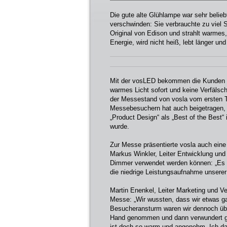
Die gute alte Glühlampe war sehr beli
verschwinden: Sie verbrauchte zu viel
Original von Edison und strahlt warmes,
Energie, wird nicht heiß, lebt länger un
Mit der vosLED bekommen die Kunden da
warmes Licht sofort und keine Verfälsc
der Messestand von vosla vom ersten T
Messebesuchern hat auch beigetragen, 
„Product Design“ als „Best of the Best“
wurde.
Zur Messe präsentierte vosla auch eine
Markus Winkler, Leiter Entwicklung und 
Dimmer verwendet werden können: „Es i
die niedrige Leistungsaufnahme unsere
Martin Enenkel, Leiter Marketing und Ve
Messe: „Wir wussten, dass wir etwas 
Besucheransturm waren wir dennoch üb
Hand genommen und dann verwundert gef
ist doch so warm und angenehm. Ich dac