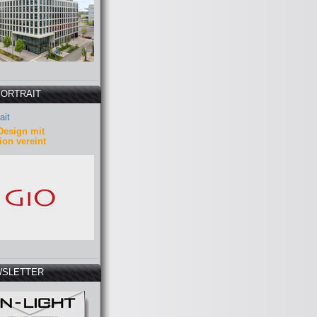
PORTRAIT
ait
Design mit
ion vereint
SLETTER