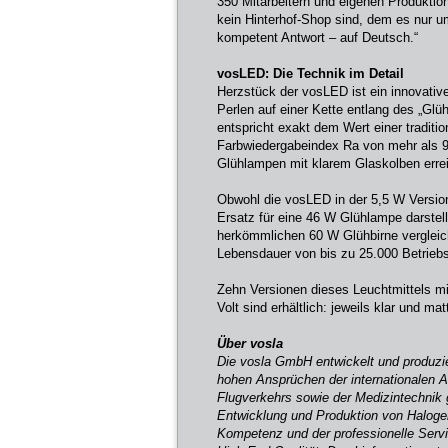
350 Mitarbeitern und eigenen Produktion
kein Hinterhof-Shop sind, dem es nur um
kompetent Antwort – auf Deutsch.“
vosLED: Die Technik im Detail
Herzstück der vosLED ist ein innovativ
Perlen auf einer Kette entlang des „Glü
entspricht exakt dem Wert einer traditi
Farbwiedergabeindex Ra von mehr als 9
Glühlampen mit klarem Glaskolben errei
Obwohl die vosLED in der 5,5 W Versio
Ersatz für eine 46 W Glühlampe darstellt,
herkömmlichen 60 W Glühbirne vergleichb
Lebensdauer von bis zu 25.000 Betrieb
Zehn Versionen dieses Leuchtmittels m
Volt sind erhältlich: jeweils klar und m
Über vosla
Die vosla GmbH entwickelt und produzie
hohen Ansprüchen der internationalen Au
Flugverkehrs sowie der Medizintechnik 
Entwicklung und Produktion von Halogen
Kompetenz und der professionelle Serv