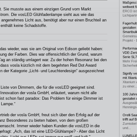
Maßgeschn
weltweit 
ebt. Sie musste aus einem einzigen Grund vom Markt
ERCO ist 
 Strom. Die vosLED Glühfadenlampe sieht aus wie das
Lichtpartn
 angenehmes Licht aus, benötigt aber nur einen Bruchteil an
Fagerhul
d enthält keine Schadstoffe.
gestalten
Smartbuil
Gemeinsa
Projekt - 
s wieder, was sie am Original von Edison geliebt haben:
Performan
VDE-Zerti
hung der Farben. Dies war offensichtlich der Grund, warum
Serie SL
ag an ständig umlagert war. Zu der hohen Resonanz bei den
Mehr Frei
dass vosla kürzlich mit dem begehrten Red Dot Award
Sicherheit
 in der Kategorie „Licht- und Leuchtendesign“ ausgezeichnet
Signify v
mit Xitan
Xitanium 
zu einer...
 Liste von Dimmern, die für die vosLED geeignet sind.
Innovation der vosla GmbH, erläutert, warum nicht alle
100 Jahr
st schon fast paradox: Das Problem für einige Dimmer ist
gestaltet
Ausgewäh
r Lampe.“
Henningse
rtrieb der vosla GmbH, freut sich über den Erfolg auf der
Orelli Sa
trifft auf
ganz Besonderes zu bieten haben, von dem großen
Zumtobel 
errascht. Immer wieder haben Kunden die vosLED in die
und...
ragt: „Ach, das ist eine LED-Glühlampe? - Aber das Licht
LUNELLE 
hte, Licht aus LEDs sei immer nur weiß und kalt."