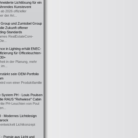
eiderte Lichtlösung für ein
führendes Kunstevent
ab 2026 offizieller
er der Art...
t Group und Zumtobel Group
 die Zukunft offener
ding-Standards
mes RealEstateCore-
Die...
ce in Lighting erhält ENEC-
fizierung für Officeleuchten-
730+
heit in der Planung, mehr
 im...
erstärkt sein OEM-Portfolio
ium
wird von einer Produktfamilie
e System PH - Louis Poulsen
 die RAUS "Rehwiese" Cabin
lte PH-Leuchten von Poul
n...
al - Modernes Lichtdesign
 Barock
entwickelt Lichtkonzept
- Poesie aus Licht und