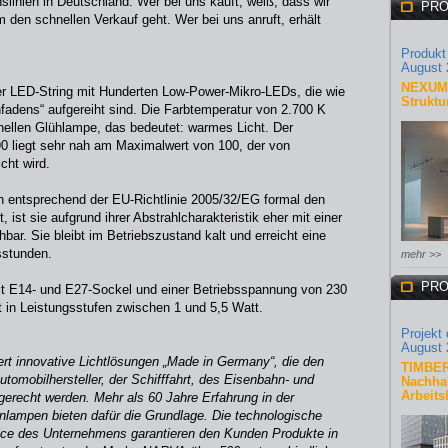
slinien in Deutschland. Wer bei uns kauft, weiß, dass wir
PRO
 den schnellen Verkauf geht. Wer bei uns anruft, erhält
Produkt
August 
NEXUM 
er LED-String mit Hunderten Low-Power-Mikro-LEDs, die wie
Struktu
hfadens“ aufgereiht sind. Die Farbtemperatur von 2.700 K
onellen Glühlampe, das bedeutet: warmes Licht. Der
0 liegt sehr nah am Maximalwert von 100, der von
cht wird.
n entsprechend der EU-Richtlinie 2005/32/EG formal den
 ist sie aufgrund ihrer Abstrahlcharakteristik eher mit einer
ar. Sie bleibt im Betriebszustand kalt und erreicht eine
sstunden.
mehr >>
PRO
it E14- und E27-Sockel und einer Betriebsspannung von 230
att in Leistungsstufen zwischen 1 und 5,5 Watt.
Projekt
August 
rt innovative Lichtlösungen „Made in Germany“, die den
TIMBER
tomobilhersteller, der Schifffahrt, des Eisenbahn- und
Nachhal
Arbeits
gerecht werden. Mehr als 60 Jahre Erfahrung in der
lampen bieten dafür die Grundlage. Die technologische
ice des Unternehmens garantieren den Kunden Produkte in