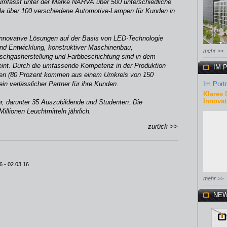
 umfasst unter der Marke NARVA über 500 unterschiedliche
la über 100 verschiedene Automotive-Lampen für Kunden in
innovative Lösungen auf der Basis von LED-Technologie
und Entwicklung, konstruktiver Maschinenbau,
mehr >>
ischgasherstellung und Farbbeschichtung sind in dem
int. Durch die umfassende Kompetenz in der Produktion
IM 
nten (80 Prozent kommen aus einem Umkreis von 150
ein verlässlicher Partner für ihre Kunden.
Im Portr
Klares 
Innovat
r, darunter 35 Auszubildende und Studenten. Die
illionen Leuchtmitteln jährlich.
zurück >>
6
- 02.03.16
mehr >>
NEW