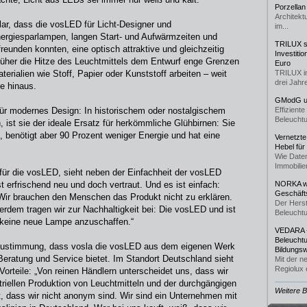
Porzellan
Architekt
ar, dass die vosLED für Licht-Designer und
im...
Energiesparlampen, langen Start- und Aufwärmzeiten und
TRILUX st
reunden konnten, eine optisch attraktive und gleichzeitig
Investiti
früher die Hitze des Leuchtmittels dem Entwurf enge Grenzen
Euro
terialien wie Stoff, Papier oder Kunststoff arbeiten – weit
TRILUX i
drei Jahre
e hinaus.
GModG un
für modernes Design: In historischem oder nostalgischem
Effizient
Beleuchtu
 ist sie der ideale Ersatz für herkömmliche Glühbirnen: Sie
, benötigt aber 90 Prozent weniger Energie und hat eine
Vernetzte
Hebel für
Wie Daten
Immobilie
für die vosLED, sieht neben der Einfachheit der vosLED
t erfrischend neu und doch vertraut. Und es ist einfach:
NORKA we
Geschäfts
Wir brauchen den Menschen das Produkt nicht zu erklären.
Der Herst
erdem tragen wir zur Nachhaltigkeit bei: Die vosLED und ist
Beleuchtu
t keine neue Lampe anzuschaffen.“
VEDARA -
Beleuchtu
Zustimmung, dass vosla die vosLED aus dem eigenen Werk
Bildungsw
 Beratung und Service bietet. Im Standort Deutschland sieht
Mit der n
Regiolux e
orteile: „Von reinen Händlern unterscheidet uns, dass wir
triellen Produktion von Leuchtmitteln und der durchgängigen
Weitere 
 dass wir nicht anonym sind. Wir sind ein Unternehmen mit