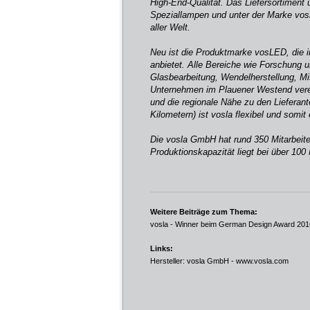
High-End-Qualität. Das Liefersortiment
Speziallampen und unter der Marke vos
aller Welt.
Neu ist die Produktmarke vosLED, die 
anbietet. Alle Bereiche wie Forschung 
Glasbearbeitung, Wendelherstellung, M
Unternehmen im Plauener Westend vere
und die regionale Nähe zu den Liefera
Kilometern) ist vosla flexibel und somit 
Die vosla GmbH hat rund 350 Mitarbeite
Produktionskapazität liegt bei über 100 M
Weitere Beiträge zum Thema:
vosla - Winner beim German Design Award 201
Links:
Hersteller: vosla GmbH -
www.vosla.com