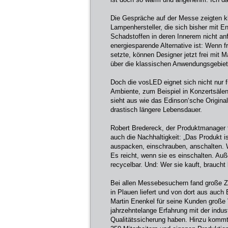
Die Gespräche auf der Messe zeigten kl
Lampenhersteller, die sich bisher mit 
Schadstoffen in deren Innerem nicht anf
energiesparende Alternative ist: Wenn 
setzte, können Designer jetzt frei mit Ma
über die klassischen Anwendungsgebiet
Doch die vosLED eignet sich nicht nur 
Ambiente, zum Beispiel in Konzertsälen,
sieht aus wie das Edinson‘sche Original
drastisch längere Lebensdauer.
Robert Bredereck, der Produktmanager 
auch die Nachhaltigkeit: „Das Produkt is
auspacken, einschrauben, anschalten. 
Es reicht, wenn sie es einschalten. Auß
recycelbar. Und: Wer sie kauft, brauch
Bei allen Messebesuchern fand große 
in Plauen liefert und von dort aus auch
Martin Enenkel für seine Kunden große V
jahrzehntelange Erfahrung mit der indus
Qualitätssicherung haben. Hinzu kommt,