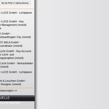
LUCE GmbH - Lichtplaner
 LUCE GmbH - Key
t Management (m/w/d)
ie
O GmbH -
bsbeauftragter City (m/w/d)
TZ-WILA GmbH -
koordinator (m/w/d)
icht GmbH - Key Account
 Licht- und
ngsprojekte (m/w/d)
icht GmbH - Verkaufsleiter
(m/w/d)
LUCE GmbH - Lichtplaner
cht & Leuchten GmbH -
g Designer (m/w/d)
Jobanzeigen >>
UELLE
ANCHENNEWS