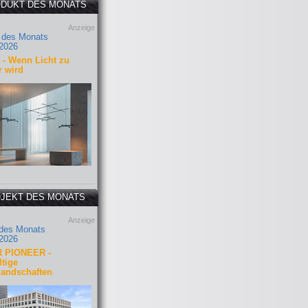
DUKT DES MONATS
Anzeige
 des Monats
2026
- Wenn Licht zu
r wird
JEKT DES MONATS
Anzeige
 des Monats
2026
 PIONEER -
tige
landschaften