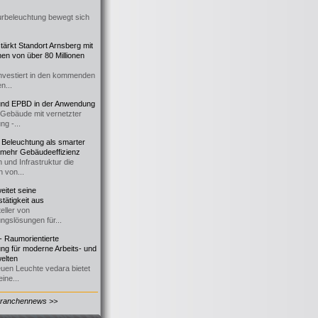
urbeleuchtung bewegt sich
ärkt Standort Arnsberg mit
onen von über 80 Millionen
nvestiert in den kommenden
n...
d EPBD in der Anwendung
e Gebäude mit vernetzter
ng -...
 Beleuchtung als smarter
 mehr Gebäudeeffizienz
 und Infrastruktur die
n von...
itet seine
tätigkeit aus
eller von
ngslösungen für...
 Raumorientierte
ng für moderne Arbeits- und
elten
euen Leuchte vedara bietet
ine...
Branchennews >>