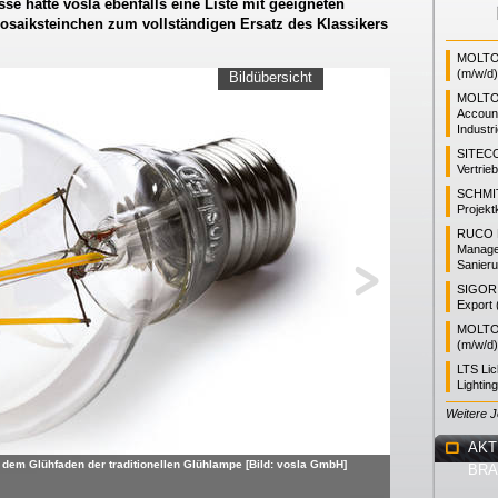
se hatte vosla ebenfalls eine Liste mit geeigneten
Mosaiksteinchen zum vollständigen Ersatz des Klassikers
MOLTO 
(m/w/d)
Bildübersicht
MOLTO
Accoun
Industr
SITEC
Vertrie
SCHMI
Projekt
RUCO L
Manager
Sanieru
SIGOR L
Export 
MOLTO 
(m/w/d)
LTS Li
Lightin
Weitere 
AKT
dem Glühfaden der traditionellen Glühlampe [Bild: vosla GmbH]
BR