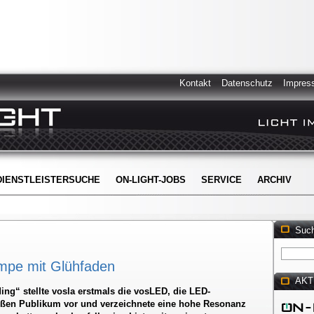
Kontakt
Datenschutz
Impres
DIENSTLEISTERSUCHE
ON-LIGHT-JOBS
SERVICE
ARCHIV
Suc
mpe mit Glühfaden
AKT
ding“ stellte vosla erstmals die vosLED, die LED-
ßen Publikum vor und verzeichnete eine hohe Resonanz