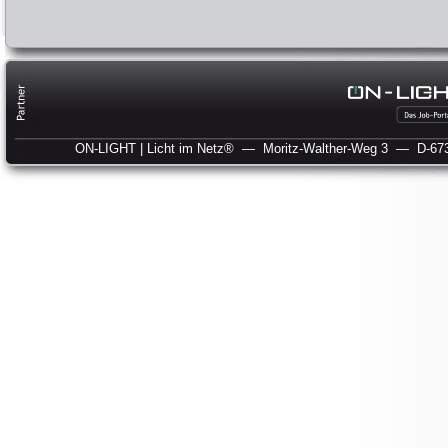
ON-LIGHT | Licht im Netz®
— Moritz-Walther-Weg 3
— D-673