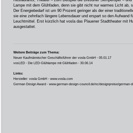
Lampe mit dem Glühfaden, denn sie gibt nicht nur warmes Licht ab, so
Der Energiebedarf ist um 90 Prozent geringer als der einer tradition
sie eine zehnfach längere Lebensdauer und erspart so den Aufwand f
Leuchtmittel. Erst kürzlich hat vosla das Plauener Stadttheater mit
ausgestattet.
Weitere Beiträge zum Thema:
Neuer Kaufmännischer Geschäftsführer der vosla GmbH
- 05.01.17
vosLED - Die LED-Glühlampe mit Glühfaden
- 30.06.14
Links:
Hersteller: vosla GmbH -
www.vosla.com
German Design Award -
www.german-design-council.de/nc/designpreise/german-d