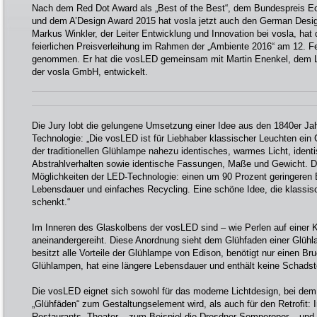
Nach dem Red Dot Award als „Best of the Best“, dem Bundespreis E
und dem A’Design Award 2015 hat vosla jetzt auch den German Design
Markus Winkler, der Leiter Entwicklung und Innovation bei vosla, hat
feierlichen Preisverleihung im Rahmen der „Ambiente 2016“ am 12. F
genommen. Er hat die vosLED gemeinsam mit Martin Enenkel, dem Le
der vosla GmbH, entwickelt.
Die Jury lobt die gelungene Umsetzung einer Idee aus den 1840er Jah
Technologie: „Die vosLED ist für Liebhaber klassischer Leuchten ein 
der traditionellen Glühlampe nahezu identisches, warmes Licht, ide
Abstrahlverhalten sowie identische Fassungen, Maße und Gewicht. Dab
Möglichkeiten der LED-Technologie: einen um 90 Prozent geringeren
Lebensdauer und einfaches Recycling. Eine schöne Idee, die klassis
schenkt.“
Im Inneren des Glaskolbens der vosLED sind – wie Perlen auf einer
aneinandergereiht. Diese Anordnung sieht dem Glühfaden einer Glüh
besitzt alle Vorteile der Glühlampe von Edison, benötigt nur einen Bru
Glühlampen, hat eine längere Lebensdauer und enthält keine Schadst
Die vosLED eignet sich sowohl für das moderne Lichtdesign, bei dem
„Glühfäden“ zum Gestaltungselement wird, als auch für den Retrofit:
Restaurants, Theater – zum Beispiel die Dresdner Semperoper – un