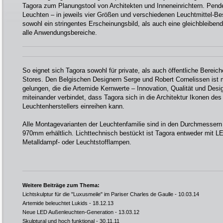
Tagora zum Planungstool von Architekten und Inneneinrichtern. Pend
Leuchten – in jeweils vier Größen und verschiedenen Leuchtmittel-B
sowohl ein stringentes Erscheinungsbild, als auch eine gleichbleiben
alle Anwendungsbereiche.
So eignet sich Tagora sowohl für private, als auch öffentliche Bereic
Stores. Den Belgischen Designern Serge und Robert Cornelissen ist m
gelungen, die die Artemide Kernwerte – Innovation, Qualität und Desi
miteinander verbindet, dass Tagora sich in die Architektur Ikonen des 
Leuchtenherstellers einreihen kann.
Alle Montagevarianten der Leuchtenfamilie sind in den Durchmess
970mm erhältlich. Lichttechnisch bestückt ist Tagora entweder mit LE
Metalldampf- oder Leuchtstofflampen.
Weitere Beiträge zum Thema:
Lichtskulptur für die "Luxusmeile" im Pariser Charles de Gaulle
- 10.03.14
Artemide beleuchtet Lukids
- 18.12.13
Neue LED Außenleuchten-Generation
- 13.03.12
Skulptural und hoch funktional
- 30.11.11