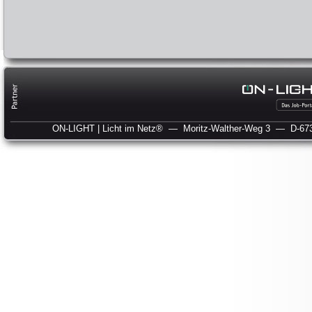
ON-LIGHT | Licht im Netz®
— Moritz-Walther-Weg 3
— D-673