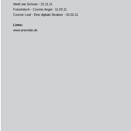
Weiß wie Schnee
- 22.11.11
Futuristisch - Cosmic Angel
- 11.03.11
Cosmic Leaf - Eine digitale Skulptur
- 02.02.11
Links:
www.artemide.de