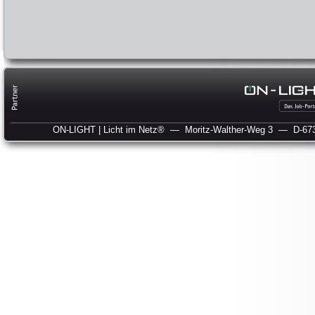
ON-LIGHT | Licht im Netz®
— Moritz-Walther-Weg 3
— D-673