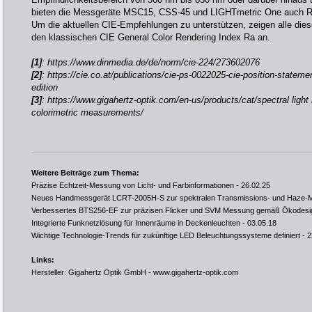
bieten die Messgeräte MSC15, CSS-45 und LIGHTmetric One auch R
Um die aktuellen CIE-Empfehlungen zu unterstützen, zeigen alle die
den klassischen CIE General Color Rendering Index Ra an.
[1]
:
https://www.dinmedia.de/de/norm/cie-224/273602076
[2]
:
https://cie.co.at/publications/cie-ps-0022025-cie-position-stateme
edition
[3]
:
https://www.gigahertz-optik.com/en-us/products/cat/spectral light
colorimetric measurements/
Weitere Beiträge zum Thema:
Präzise Echtzeit-Messung von Licht- und Farbinformationen
- 26.02.25
Neues Handmessgerät LCRT-2005H-S zur spektralen Transmissions- und Haze-
Verbessertes BTS256-EF zur präzisen Flicker und SVM Messung gemäß Ökodesign
Integrierte Funknetzlösung für Innenräume in Deckenleuchten
- 03.05.18
Wichtige Technologie-Trends für zukünftige LED Beleuchtungssysteme definiert
- 2
Links:
Hersteller: Gigahertz Optik GmbH -
www.gigahertz-optik.com