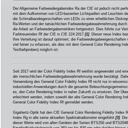
Der Allgemeine Farbwiedergabeindex Ra der CIE ist jedoch nicht perf
mit dem Aufkommen von LED-basierten Lichtquellen und Leuchten deutl
die Schmalbandeigenschaften von LEDs zu einer erheblichen Diskre
Ra-Werten und der tatsächlichen Farbwiedergabewahrnehmung durch
die Arbeit an Farbwiedergabemetriken fortgesetzt. Dies führte zur Ver
Farbtreueindex Rf der CIE in CIE 224:2017
[1]
. Dieser neue Index bas
Ihre Verteilung ist darauf optimiert, die Farbwiedergabeeigenschafte
viel feiner zu erfassen, als dies mit dem General Color Rendering Ind
Testfarbproben) möglich ist.
Seit 2017 wird der Color Fidelity Index Rf weithin angewendet und ei
der menschlichen Farbwiedergabewahrnehmung wurde bestätigt. Daher
Verwendung des General Color Fidelity Index Rf nicht nur in wissensc
industriellen Anwendungen durch die gesamte Beleuchtungsgemeins
es, den Color Rendering Index in naher Zukunft zu ersetzen. Der Über
erleichtert werden, indem sowohl der alte General Color Rendering In
General Color Fidelity Index Rf gemeldet werden.
Gigahertz-Optik hat den CIE General Color Rendering Fidelity Index
Index Rg in alle seine aktuellen Spektralradiometer eingeführt
[3]
. Di
dieser Werte wird von allen Geräten der Serien BTS256 und BTS2048
Empfindlichkeitsbereich von 360 nm bis 830 nm oder darüber hinaus u