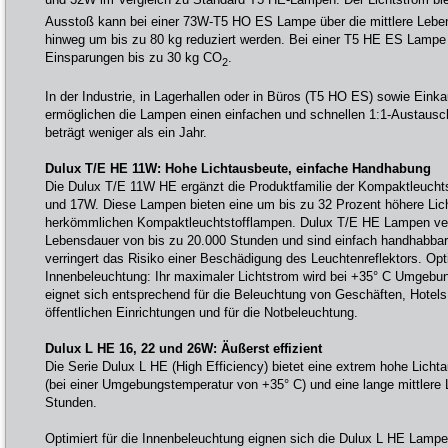
Ausstoß kann bei einer 73W-T5 HO ES Lampe über die mittlere Lebe
hinweg um bis zu 80 kg reduziert werden. Bei einer T5 HE ES Lampe
Einsparungen bis zu 30 kg CO
.
2
In der Industrie, in Lagerhallen oder in Büros (T5 HO ES) sowie Ein
ermöglichen die Lampen einen einfachen und schnellen 1:1-Austausch
beträgt weniger als ein Jahr.
Dulux T/E HE 11W: Hohe Lichtausbeute, einfache Handhabung
Die Dulux T/E 11W HE ergänzt die Produktfamilie der Kompaktleucht
und 17W. Diese Lampen bieten eine um bis zu 32 Prozent höhere Lic
herkömmlichen Kompaktleuchtstofflampen. Dulux T/E HE Lampen verf
Lebensdauer von bis zu 20.000 Stunden und sind einfach handhabbar
verringert das Risiko einer Beschädigung des Leuchtenreflektors. Opti
Innenbeleuchtung: Ihr maximaler Lichtstrom wird bei +35° C Umgebun
eignet sich entsprechend für die Beleuchtung von Geschäften, Hotels
öffentlichen Einrichtungen und für die Notbeleuchtung.
Dulux L HE 16, 22 und 26W: Äußerst effizient
Die Serie Dulux L HE (High Efficiency) bietet eine extrem hohe Lich
(bei einer Umgebungstemperatur von +35° C) und eine lange mittlere
Stunden.
Optimiert für die Innenbeleuchtung eignen sich die Dulux L HE Lampen