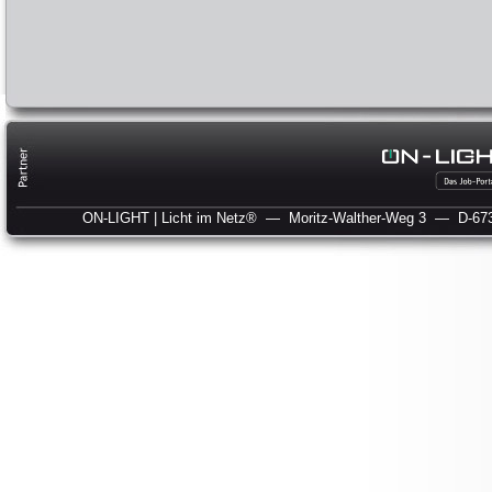
ON-LIGHT | Licht im Netz®
— Moritz-Walther-Weg 3
— D-673