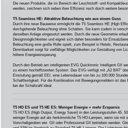
Die neuen Produkte, die im Bereich der Leuchtstoff- und Kompaktleu
werden, zeichnen sich neben ihrer Effizienz noch durch weitere beso
T5 Seamless HE: Attraktive Beleuchtung wie aus einem Guss
Durch ihre neue Bauweise ermöglicht die T5 Seamless HE (High Effic
durchgehende Beleuchtung ohne Schatten. Sie kann zudem in versch
derselben Anlage eingesetzt werden. Durch die neue Geometrie erla
Designmöglichkeiten und eignet sich daher besonders für Einsatzbere
Beleuchtung eine große Rolle spielt, zum Beispiel in Hotels, Restaura
Dimmbarkeit sorgt für vielfältige Möglichkeiten zur Gestaltung von 
höhere Energieeinsparung.
Durch den Betrieb am intelligenten EVG Quicktronic Intelligent GI
zu einem hocheffizienten System. Das EVG verfügt mit „A2 BAT“ über
Einstufung gemäß EEI, eine Lebensdauer von bis zu 100.000 Stunde
Schaltfestigkeit. Für die Kombination mit Bewegungsmeldern ist da
bei der Schaltzahl ideal.
T5 HO ES und T5 HE ES: Weniger Energie = mehr Ersparnis
T5 HO ES (High Output, Energy Saver) in den Leistungsstufen 45, 
weniger Energie auf als herkömmliche T5 HO-Lampen, wenn sie mit 
Vorschaltgeräten wie GII oder Professional GII betrieben werden. Gle
und 32W im Vergleich zu Standard T5 HE-Lampen. Der Lichtstrom blei