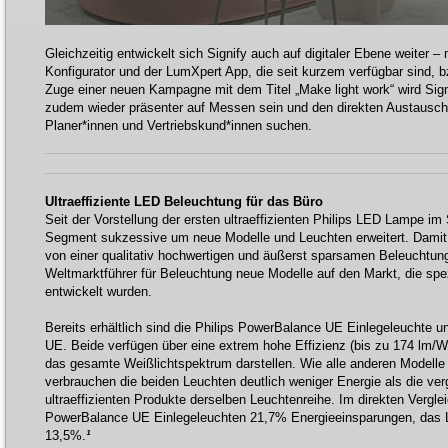
Gleichzeitig entwickelt sich Signify auch auf digitaler Ebene weiter 
Konfigurator und der LumXpert App, die seit kurzem verfügbar sind,
Zuge einer neuen Kampagne mit dem Titel „Make light work“ wird Sig
zudem wieder präsenter auf Messen sein und den direkten Austausch m
Planer*innen und Vertriebskund*innen suchen.
Ultraeffiziente LED Beleuchtung für das Büro
Seit der Vorstellung der ersten ultraeffizienten Philips LED Lampe i
Segment sukzessive um neue Modelle und Leuchten erweitert. Dami
von einer qualitativ hochwertigen und äußerst sparsamen Beleuchtung 
Weltmarktführer für Beleuchtung neue Modelle auf den Markt, die sp
entwickelt wurden.
Bereits erhältlich sind die Philips PowerBalance UE Einlegeleuchte 
UE. Beide verfügen über eine extrem hohe Effizienz (bis zu 174 lm/
das gesamte Weißlichtspektrum darstellen. Wie alle anderen Modelle d
verbrauchen die beiden Leuchten deutlich weniger Energie als die ver
ultraeffizienten Produkte derselben Leuchtenreihe. Im direkten Vergle
PowerBalance UE Einlegeleuchten 21,7% Energieeinsparungen, das
13,5%.
¹