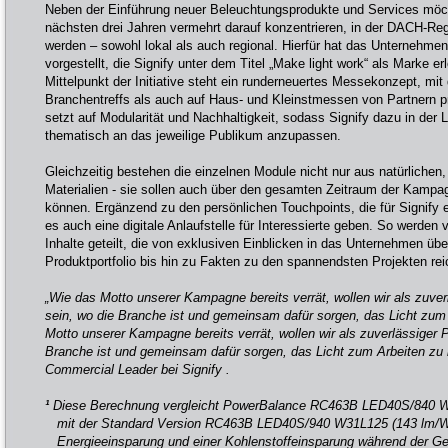
Neben der Einführung neuer Beleuchtungsprodukte und Services möch
nächsten drei Jahren vermehrt darauf konzentrieren, in der DACH-Reg
werden – sowohl lokal als auch regional. Hierfür hat das Unternehm
vorgestellt, die Signify unter dem Titel „Make light work“ als Marke e
Mittelpunkt der Initiative steht ein runderneuertes Messekonzept, mi
Branchentreffs als auch auf Haus- und Kleinstmessen von Partnern p
setzt auf Modularität und Nachhaltigkeit, sodass Signify dazu in der L
thematisch an das jeweilige Publikum anzupassen.
Gleichzeitig bestehen die einzelnen Module nicht nur aus natürliche
Materialien - sie sollen auch über den gesamten Zeitraum der Kamp
können. Ergänzend zu den persönlichen Touchpoints, die für Signify ei
es auch eine digitale Anlaufstelle für Interessierte geben. So werde
Inhalte geteilt, die von exklusiven Einblicken in das Unternehmen üb
Produktportfolio bis hin zu Fakten zu den spannendsten Projekten re
„Wie das Motto unserer Kampagne bereits verrät, wollen wir als zuver
sein, wo die Branche ist und gemeinsam dafür sorgen, das Licht zum 
Motto unserer Kampagne bereits verrät, wollen wir als zuverlässiger P
Branche ist und gemeinsam dafür sorgen, das Licht zum Arbeiten zu b
Commercial Leader bei Signify .
¹
Diese Berechnung vergleicht PowerBalance RC463B LED40S/840 
mit der Standard Version RC463B LED40S/940 W31L125 (143 lm/W
Energieeinsparung und einer Kohlenstoffeinsparung während der G