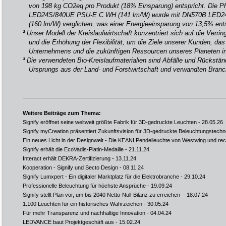
von 198 kg CO2eq pro Produkt (18% Einsparung) entspricht. Die P
LED24S/840UE PSU-E C WH (141 lm/W) wurde mit DN570B LED
(160 lm/W) verglichen, was einer Energieeinsparung von 13,5% ents
²
Unser Modell der Kreislaufwirtschaft konzentriert sich auf die Verri
und die Erhöhung der Flexibilität, um die Ziele unserer Kunden, d
Unternehmens und die zukünftigen Ressourcen unseres Planeten in 
³
Die verwendeten Bio-Kreislaufmaterialien sind Abfälle und Rückstän
Ursprungs aus der Land- und Forstwirtschaft und verwandten Branc
Weitere Beiträge zum Thema:
Signify eröffnet seine weltweit größte Fabrik für 3D-gedruckte Leuchten
- 28.05.26
Signify myCreation präsentiert Zukunftsvision für 3D-gedruckte Beleuchtungstechn
Ein neues Licht in der Designwelt - Die KEANI Pendelleuchte von Westwing und re
Signify erhält die EcoVadis-Platin-Medaille
- 21.11.24
Interact erhält DEKRA-Zertifizierung
- 13.11.24
Kooperation - Signify und Secto Design
- 08.11.24
Signify Lumxpert - Ein digitaler Marktplatz für die Elektrobranche
- 29.10.24
Professionelle Beleuchtung für höchste Ansprüche
- 19.09.24
Signify stellt Plan vor, um bis 2040 Netto-Null-Bilanz zu erreichen
- 18.07.24
1.100 Leuchten für ein historisches Wahrzeichen
- 30.05.24
Für mehr Transparenz und nachhaltige Innovation
- 04.04.24
LEDVANCE baut Projektgeschäft aus
- 15.02.24