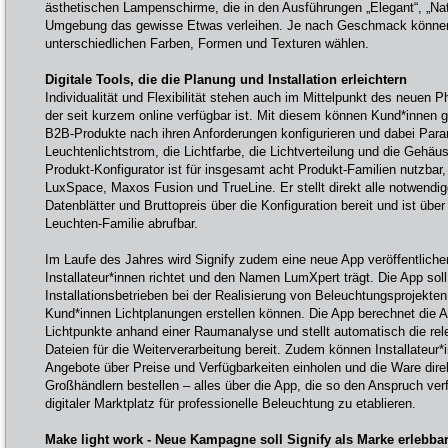
ästhetischen Lampenschirme, die in den Ausführungen „Elegant“, „Natü
Umgebung das gewisse Etwas verleihen. Je nach Geschmack könne
unterschiedlichen Farben, Formen und Texturen wählen.
Digitale Tools, die die Planung und Installation erleichtern
Individualität und Flexibilität stehen auch im Mittelpunkt des neuen P
der seit kurzem online verfügbar ist. Mit diesem können Kund*innen 
B2B-Produkte nach ihren Anforderungen konfigurieren und dabei Para
Leuchtenlichtstrom, die Lichtfarbe, die Lichtverteilung und die Gehäus
Produkt-Konfigurator ist für insgesamt acht Produkt-Familien nutzbar
LuxSpace, Maxos Fusion und TrueLine. Er stellt direkt alle notwendi
Datenblätter und Bruttopreis über die Konfiguration bereit und ist über
Leuchten-Familie abrufbar.
Im Laufe des Jahres wird Signify zudem eine neue App veröffentlichen
Installateur*innen richtet und den Namen LumXpert trägt. Die App soll
Installationsbetrieben bei der Realisierung von Beleuchtungsprojekten
Kund*innen Lichtplanungen erstellen können. Die App berechnet die A
Lichtpunkte anhand einer Raumanalyse und stellt automatisch die rel
Dateien für die Weiterverarbeitung bereit. Zudem können Installateur*
Angebote über Preise und Verfügbarkeiten einholen und die Ware dire
Großhändlern bestellen – alles über die App, die so den Anspruch verfo
digitaler Marktplatz für professionelle Beleuchtung zu etablieren.
Make light work - Neue Kampagne soll Signify als Marke erlebb