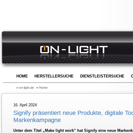
HOME
HERSTELLERSUCHE
DIENSTLEISTERSUCHE
>
on-light.de
>
Home
16. April 2024
Signify präsentiert neue Produkte, digitale T
Markenkampagne
Unter dem Titel „Make light work“ hat Signify eine neue Markenk