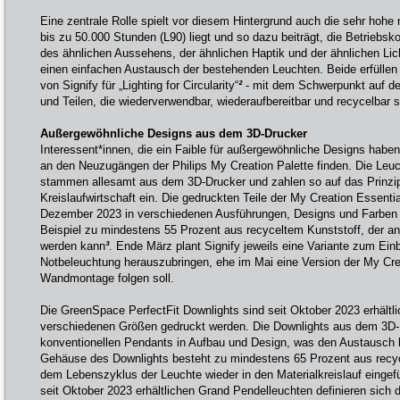
Eine zentrale Rolle spielt vor diesem Hintergrund auch die sehr hohe 
bis zu 50.000 Stunden (L90) liegt und so dazu beiträgt, die Betriebs
des ähnlichen Aussehens, der ähnlichen Haptik und der ähnlichen Lich
einen einfachen Austausch der bestehenden Leuchten. Beide erfüllen 
von Signify für „Lighting for Circularity“
²
- mit dem Schwerpunkt auf de
und Teilen, die wiederverwendbar, wiederaufbereitbar und recycelbar s
Außergewöhnliche Designs aus dem 3D-Drucker
Interessent*innen, die ein Faible für außergewöhnliche Designs habe
an den Neuzugängen der Philips My Creation Palette finden. Die Leu
stammen allesamt aus dem 3D-Drucker und zahlen so auf das Prinzip 
Kreislaufwirtschaft ein. Die gedruckten Teile der My Creation Essenti
Dezember 2023 in verschiedenen Ausführungen, Designs und Farben e
Beispiel zu mindestens 55 Prozent aus recyceltem Kunststoff, der an
werden kann
³
. Ende März plant Signify jeweils eine Variante zum Einb
Notbeleuchtung herauszubringen, ehe im Mai eine Version der My Cre
Wandmontage folgen soll.
Die GreenSpace PerfectFit Downlights sind seit Oktober 2023 erhältl
verschiedenen Größen gedruckt werden. Die Downlights aus dem 3D-
konventionellen Pendants in Aufbau und Design, was den Austausch
Gehäuse des Downlights besteht zu mindestens 65 Prozent aus recy
dem Lebenszyklus der Leuchte wieder in den Materialkreislauf eingef
seit Oktober 2023 erhältlichen Grand Pendelleuchten definieren sich d