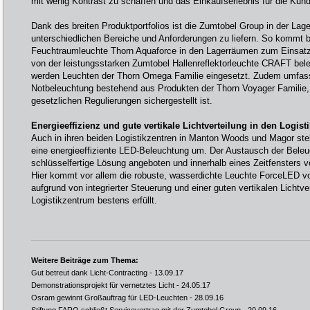
mit wenig Kontrast zu schaffen und das Einkaufserlebnis für die Kun
Dank des breiten Produktportfolios ist die Zumtobel Group in der Lag
unterschiedlichen Bereiche und Anforderungen zu liefern. So kommt b
Feuchtraumleuchte Thorn Aquaforce in den Lagerräumen zum Einsatz
von der leistungsstarken Zumtobel Hallenreflektorleuchte CRAFT bel
werden Leuchten der Thorn Omega Familie eingesetzt. Zudem umfass
Notbeleuchtung bestehend aus Produkten der Thorn Voyager Familie,
gesetzlichen Regulierungen sichergestellt ist.
Energieeffizienz und gute vertikale Lichtverteilung in den Logist
Auch in ihren beiden Logistikzentren in Manton Woods und Magor stel
eine energieeffiziente LED-Beleuchtung um. Der Austausch der Beleuc
schlüsselfertige Lösung angeboten und innerhalb eines Zeitfensters
Hier kommt vor allem die robuste, wasserdichte Leuchte ForceLED v
aufgrund von integrierter Steuerung und einer guten vertikalen Lichtv
Logistikzentrum bestens erfüllt.
Weitere Beiträge zum Thema:
Gut betreut dank Licht-Contracting
- 13.09.17
Demonstrationsprojekt für vernetztes Licht
- 24.05.17
Osram gewinnt Großauftrag für LED-Leuchten
- 28.09.16