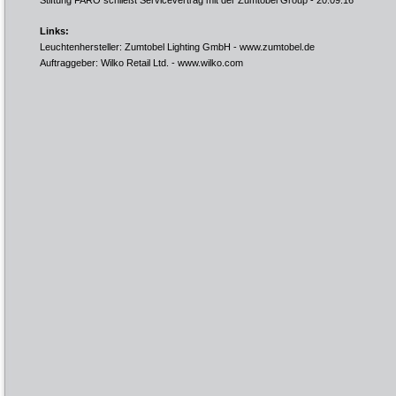
Stiftung FARO schließt Servicevertrag mit der Zumtobel Group
- 20.09.16
Links:
Leuchtenhersteller: Zumtobel Lighting GmbH -
www.zumtobel.de
Auftraggeber: Wilko Retail Ltd. -
www.wilko.com