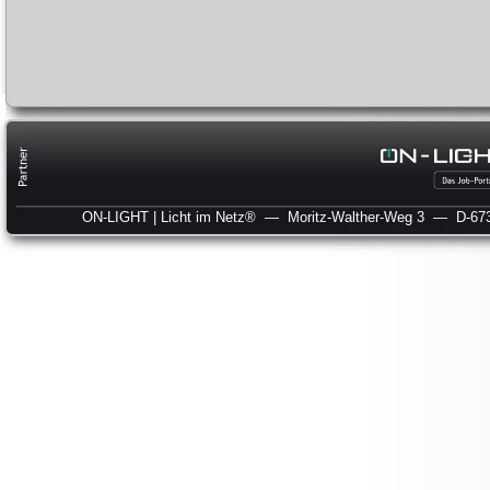
ON-LIGHT | Licht im Netz®
— Moritz-Walther-Weg 3
— D-673