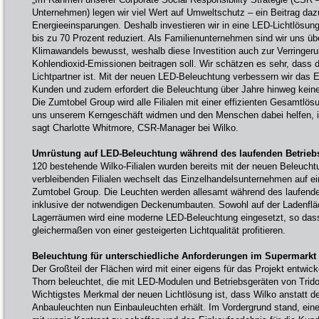
Unternehmen) legen wir viel Wert auf Umweltschutz – ein Beitrag dazu
Energieeinsparungen. Deshalb investieren wir in eine LED-Lichtlösun
bis zu 70 Prozent reduziert. Als Familienunternehmen sind wir uns übe
Klimawandels bewusst, weshalb diese Investition auch zur Verringer
Kohlendioxid-Emissionen beitragen soll. Wir schätzen es sehr, dass 
Lichtpartner ist. Mit der neuen LED-Beleuchtung verbessern wir das E
Kunden und zudem erfordert die Beleuchtung über Jahre hinweg kei
Die Zumtobel Group wird alle Filialen mit einer effizienten Gesamtlö
uns unserem Kerngeschäft widmen und den Menschen dabei helfen, 
sagt Charlotte Whitmore, CSR-Manager bei Wilko.
Umrüstung auf LED-Beleuchtung während des laufenden Betrieb
120 bestehende Wilko-Filialen wurden bereits mit der neuen Beleuchtu
verbleibenden Filialen wechselt das Einzelhandelsunternehmen auf e
Zumtobel Group. Die Leuchten werden allesamt während des laufend
inklusive der notwendigen Deckenumbauten. Sowohl auf der Ladenfläc
Lagerräumen wird eine moderne LED-Beleuchtung eingesetzt, so dass
gleichermaßen von einer gesteigerten Lichtqualität profitieren.
Beleuchtung für unterschiedliche Anforderungen im Supermarkt
Der Großteil der Flächen wird mit einer eigens für das Projekt entwi
Thorn beleuchtet, die mit LED-Modulen und Betriebsgeräten von Tridon
Wichtigstes Merkmal der neuen Lichtlösung ist, dass Wilko anstatt der 
Anbauleuchten nun Einbauleuchten erhält. Im Vordergrund stand, ein