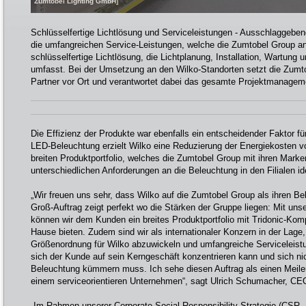
Zumtobel Lighting GmbH]
Schlüsselfertige Lichtlösung und Serviceleistungen - Ausschlaggeben
die umfangreichen Service-Leistungen, welche die Zumtobel Group anb
schlüsselfertige Lichtlösung, die Lichtplanung, Installation, Wartung u
umfasst. Bei der Umsetzung an den Wilko-Standorten setzt die Zumt
Partner vor Ort und verantwortet dabei das gesamte Projektmanagem
Die Effizienz der Produkte war ebenfalls ein entscheidender Faktor fü
LED-Beleuchtung erzielt Wilko eine Reduzierung der Energiekosten v
breiten Produktportfolio, welches die Zumtobel Group mit ihren Marke
unterschiedlichen Anforderungen an die Beleuchtung in den Filialen ide
„Wir freuen uns sehr, dass Wilko auf die Zumtobel Group als ihren Be
Groß-Auftrag zeigt perfekt wo die Stärken der Gruppe liegen: Mit u
können wir dem Kunden ein breites Produktportfolio mit Tridonic-K
Hause bieten. Zudem sind wir als internationaler Konzern in der Lage,
Größenordnung für Wilko abzuwickeln und umfangreiche Serviceleis
sich der Kunde auf sein Kerngeschäft konzentrieren kann und sich 
Beleuchtung kümmern muss. Ich sehe diesen Auftrag als einen Meile
einem serviceorientieren Unternehmen“, sagt Ulrich Schumacher, CE
„Im Rahmen unserer Corporate Social Responsibility Strategie (CSR 