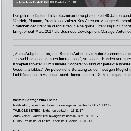
Lichttechnik GmbH/ TRILUX GmbH & Co. KG]
Der gelernte Diplom-Elektrotechniker bewegt sich seit 40 Jahren beruf
Vertrieb, Planung, Produktion, zuletzt Key Account Manager Automotiv
Stationen der Branche durchlaufen. Seine große Erfahrung für Lichtl
bringt er seit März 2017 als Business Development Manager Automot
„Meine Aufgabe ist es, den Bereich Automotive in der Zusammenarbeit
– sowohl national als auch international“, so Leder. „ Kunden vertrau
Komplettanbieter. Durch unsere Kooperation sind wir perfekt aufgestel
Geschäftsfeldes.“ Die persönliche Beratung zu den heutigen Möglichkei
Lichtlösungen im Autohaus sieht Rainer Leder als Schlüsselqualifikati
Weitere Beiträge zum Thema:
Nahla Afifi: „Jedes Land braucht sein eigenes bestes Licht“
- 13.12.17
TWINGLE SERIES - Licht neu gedacht
- 16.11.17
Auto Steiner - Jeder Traumwagen im besten Licht
- 04.10.17
Guido Fox ist neuer Leiter Export bei Oktalite
- 12.01.17