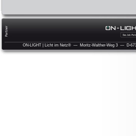
ON-LIGHT | Licht im Netz®
— Moritz-Walther-Weg 3
— D-673