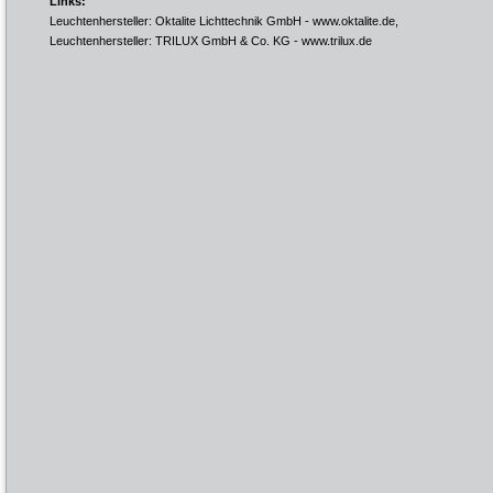
Links:
Leuchtenhersteller: Oktalite Lichttechnik GmbH -
www.oktalite.de
,
Leuchtenhersteller: TRILUX GmbH & Co. KG -
www.trilux.de