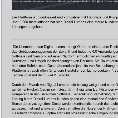
Osram erwirbt führenden Software-Plattform-Anbieter in den USA [Bild: Osram G
Die Plattform ist cloudbasiert und kompatibel mit Hardware und Kompo
über 2.500 Installationen hat sich Digital Lumens eine starke Kundenba
Lösungen aufgebaut.
„Die Übernahme von Digital Lumens bringt Osram in eine starke Positi
das Gebäudemanagement der Zukunft und Industrie 4.0 Anwendungen
Software und Sensorik auf einer Plattform ermöglichen wir künftig ei
Nutzungs- und Umgebungsbedingungen von Räumen. Als Raumverst
nächsten Schritt, neue Geschäftsmodelle jenseits von Beleuchtung zu
Plattform ist auch offen für andere Hersteller von Lichtprodukten. “
Technikvorstand der OSRAM Licht AG.
Durch den Erwerb von Digital Lumens, die bislang weitgehend einer 
gehört, entwickelt Osram sein Geschäft mit digitalen Lichtlösungen w
Kompetenz in den Bereichen Software, Sensorik und Vernetzung. Mit 
Lösung bietet Digital Lumens Kunden gegen eine monatliche Serviceg
Sensordaten zuzugreifen. Diese werden kontinuierlich durch das L
aufgezeichnet und analysiert. Damit erhalten die Nutzer der Plattform 
Geschäftsprozesse zu optimieren und prozesskritische Umgebungsva