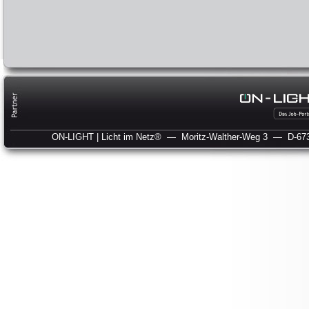
ON-LIGHT | Licht im Netz®
— Moritz-Walther-Weg 3
— D-673