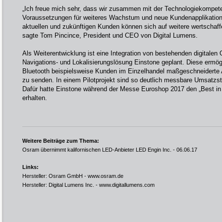
„Ich freue mich sehr, dass wir zusammen mit der Technologiekompe
Voraussetzungen für weiteres Wachstum und neue Kundenapplikation
aktuellen und zukünftigen Kunden können sich auf weitere wertschaffe
sagte Tom Pincince, President und CEO von Digital Lumens.
Als Weiterentwicklung ist eine Integration von bestehenden digitalen
Navigations- und Lokalisierungslösung Einstone geplant. Diese ermög
Bluetooth beispielsweise Kunden im Einzelhandel maßgeschneiderte 
zu senden. In einem Pilotprojekt sind so deutlich messbare Umsatzst
Dafür hatte Einstone während der Messe Euroshop 2017 den „Best in 
erhalten.
Weitere Beiträge zum Thema:
Osram übernimmt kalifornischen LED-Anbieter LED Engin Inc.
- 06.06.17
Links:
Hersteller: Osram GmbH -
www.osram.de
Hersteller: Digital Lumens Inc. -
www.digitallumens.com