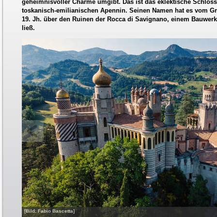
geheimnisvoller Charme umgibt. Das ist das eklektische Schloss
toskanisch-emilianischen Apennin. Seinen Namen hat es vom Gra
19. Jh. über den Ruinen der Rocca di Savignano, einem Bauwerk 
ließ.
[Bild: Fabio Bascetta]