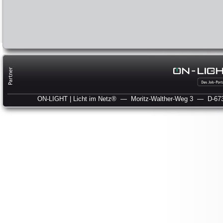
ON-LIGHT | Licht im Netz®
— Moritz-Walther-Weg 3
— D-673