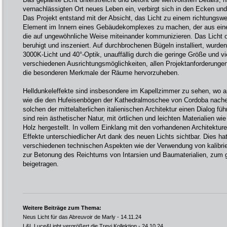
vernachlässigten Ort neues Leben ein, verbirgt sich in den Ecken u
Das Projekt entstand mit der Absicht, das Licht zu einem richtungs
Element im Innern eines Gebäudekomplexes zu machen, der aus ein
die auf ungewöhnliche Weise miteinander kommunizieren. Das Licht o
beruhigt und inszeniert. Auf durchbrochenen Bügeln installiert, wurde
3000K-Licht und 40°-Optik, unauffällig durch die geringe Größe und vie
verschiedenen Ausrichtungsmöglichkeiten, allen Projektanforderungen
die besonderen Merkmale der Räume hervorzuheben.
Helldunkeleffekte sind insbesondere im Kapellzimmer zu sehen, wo a
wie die den Hufeisenbögen der Kathedralmoschee von Cordoba nach
solchen der mittelalterlichen italienischen Architektur einen Dialog fü
sind rein ästhetischer Natur, mit örtlichen und leichten Materialien w
Holz hergestellt. In vollem Einklang mit den vorhandenen Architektur
Effekte unterschiedlicher Art dank des neuen Lichts sichtbar. Dies 
verschiedenen technischen Aspekten wie der Verwendung von kalibrier
zur Betonung des Reichtums von Intarsien und Baumaterialien, zum 
beigetragen.
Weitere Beiträge zum Thema:
Neus Licht für das Abreuvoir de Marly
- 14.11.24
L&L Luce&Light vergrößert die Trevi Kollektion
- 24.10.24