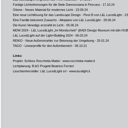
Farbige Lichtstimmungen für die Stele Dannunziana in Pescara
- 17.10.24
Ottone - Neues Material für modernes Licht
- 23.09.24
Eine neue Lichtlösung für das Landscape Design - Pivot B von L&L Luce&Light
- 23
Eine Familie bekommt Zuwachs - Altopiano von L&L Luce&Light
- 28.06.24
Die Kunst Venedigs erstrahlt im Licht
- 05.06.24
MDW 2024 - L&L Luce&Light „Im Mondschein” @ADI Design Museum mit ddn HUB
L&L Luce&Light auf der Light+Building 2024
- 06.03.24
REIKO - Neue Außenstrahler zur Betonung der Umgebung
- 25.01.24
TAGO - Linearprofile für den Außenbereich
- 06.10.21
Links:
Projekt: Schloss Rocchetta Mattei -
www.rocchetta-mattei.it
Lichtplanung: B.bO Progetti Beatrice Ferrieri
Leuchtenhersteller: L&L Luce&Light srl -
www.lucelight.it