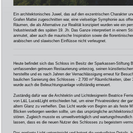
Ein architektonisches Juwel, das auf den exzentrischen Charakter un
Grafen Mattei zugeschnitten war, eine vielseitige Symphonie aus of
Räumen, die als Alternative zur Realität konzipiert wurden wie ein pe
Industriestadt des späten 19. Jh. Das Ganze interpretiert in einem Stil
anmutet, aber auch die maurische Inspiration sowie die florentinisch
arabischen und slawischen Einflüsse nicht verleugnet.
Heute befindet sich das Schloss im Besitz der Sparkassen-Stiftung B
umfassenden getreuen Restaurierung unterzog, seinen künstlerischen 
herstellte und es nach Jahren der Vernachlässigung erneut für Besuc
baulichen Sanierung des Schlosses - 2.700 m² Räumlichkeiten, über
wurde auch die Beleuchtungsanlage vollständig erneuert.
Zuständig dafür war die Architektin und Lichtdesignerin Beatrice Ferrie
von L&L Luce&Light entschieden hat, um einer Privatresidenz der ga
altem Glanz zu verhelfen. Das Licht wurde von Beginn an als feste Mat
Blicken verborgen werden sollte, um das ursprüngliche architektonisc
stören. Zugleich musste es umweltverträglich und wartungsfreundlich 
lassen, dass es die neuen Nutzer des Schlosses zu begeistern verm
Das geplante Licht unterstreicht und betont die wertvollsten Details,