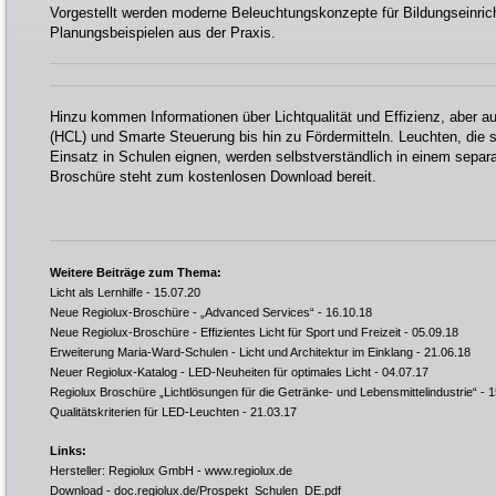
Vorgestellt werden moderne Beleuchtungskonzepte für Bildungseinric
Planungsbeispielen aus der Praxis.
Hinzu kommen Informationen über Lichtqualität und Effizienz, aber a
(HCL) und Smarte Steuerung bis hin zu Fördermitteln. Leuchten, die 
Einsatz in Schulen eignen, werden selbstverständlich in einem separat
Broschüre steht zum kostenlosen Download bereit.
Weitere Beiträge zum Thema:
Licht als Lernhilfe
- 15.07.20
Neue Regiolux-Broschüre - „Advanced Services“
- 16.10.18
Neue Regiolux-Broschüre - Effizientes Licht für Sport und Freizeit
- 05.09.18
Erweiterung Maria-Ward-Schulen - Licht und Architektur im Einklang
- 21.06.18
Neuer Regiolux-Katalog - LED-Neuheiten für optimales Licht
- 04.07.17
Regiolux Broschüre „Lichtlösungen für die Getränke- und Lebensmittelindustrie“
- 1
Qualitätskriterien für LED-Leuchten
- 21.03.17
Links:
Hersteller: Regiolux GmbH -
www.regiolux.de
Download -
doc.regiolux.de/Prospekt_Schulen_DE.pdf