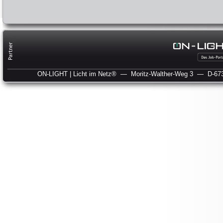
ON-LIGHT | Licht im Netz®
— Moritz-Walther-Weg 3
— D-673