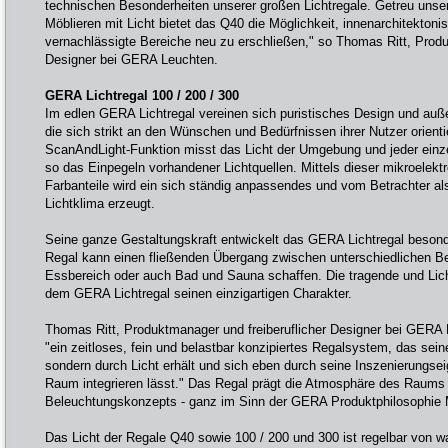
technischen Besonderheiten unserer großen Lichtregale. Getreu unse
Möblieren mit Licht bietet das Q40 die Möglichkeit, innenarchitekto
vernachlässigte Bereiche neu zu erschließen," so Thomas Ritt, Produ
Designer bei GERA Leuchten.
GERA Lichtregal 100 / 200 / 300
Im edlen GERA Lichtregal vereinen sich puristisches Design und auße
die sich strikt an den Wünschen und Bedürfnissen ihrer Nutzer orientie
ScanAndLight-Funktion misst das Licht der Umgebung und jeder einz
so das Einpegeln vorhandener Lichtquellen. Mittels dieser mikroelek
Farbanteile wird ein sich ständig anpassendes und vom Betrachter al
Lichtklima erzeugt.
Seine ganze Gestaltungskraft entwickelt das GERA Lichtregal beson
Regal kann einen fließenden Übergang zwischen unterschiedlichen B
Essbereich oder auch Bad und Sauna schaffen. Die tragende und Lich
dem GERA Lichtregal seinen einzigartigen Charakter.
Thomas Ritt, Produktmanager und freiberuflicher Designer bei GERA 
"ein zeitloses, fein und belastbar konzipiertes Regalsystem, das sein
sondern durch Licht erhält und sich eben durch seine Inszenierungsei
Raum integrieren lässt." Das Regal prägt die Atmosphäre des Raums
Beleuchtungskonzepts - ganz im Sinn der GERA Produktphilosophie M
Das Licht der Regale Q40 sowie 100 / 200 und 300 ist regelbar von 