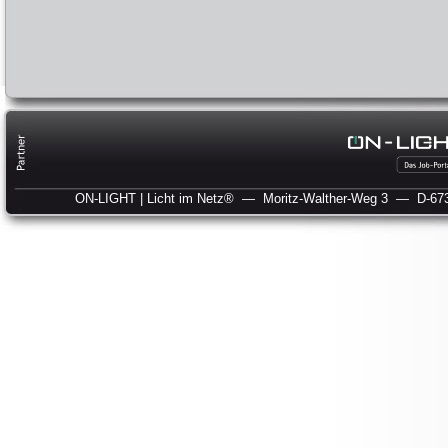
ON-LIGHT | Licht im Netz®
— Moritz-Walther-Weg 3
— D-673