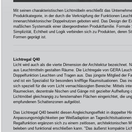
Mit seinen charakteristischen Lichtmöbeln erschließt das Unternehme
Produktkategorie, in der durch die Verknüpfung der Funktionen Leuc
innenarchitektonischer Doppelnutzen geboten wird. Das Design der Ei
maßlichen Systematik einer übergeordneten Produktfamilie. Formale S
Simplizität, Echtheit und Logik verbinden sich zu Produkten, deren Sti
Formen geprägt ist.
Lichtregal Q40
Licht wird auch als die vierte Dimension der Architektur bezeichnet. N
aus Leuchtmitteln gestalten Räume. Die Lichtregale von GERA Leucht
Doppelfunktion Leuchten und Tragen aus. Das jüngste Mitglied der Fa
und ist ein Spezialist für besonders knifflige Raumsituationen. Das in
sich speziell für die vom Licht vernachlässigten Bereiche: Mittels int
Raumecken, dezentrale Nischen und Gänge mit gezielter Aufhellung
Lichtmöbel gleichrangig zu fensternahen Flächen eingerichtet, die ung
empfundenen Schattenzonen aufgelöst.
Das Lichtregal Q40 bewirkt diesen Angleichungseffekt in doppelter Hin
Anpassungsmöglichkeiten per Weißadaption an Tageslichtsituationen
Regalfunktion ergänzen sich zu einem zeitlosen, architektonischen 
beleben und funktional erschließen kann. "Das äußerst kompakte Licht