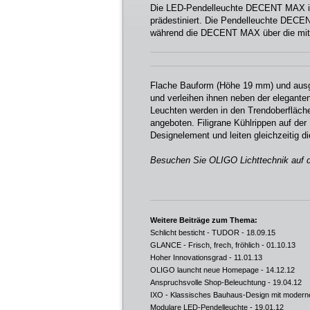
Die LED-Pendelleuchte DECENT MAX ist
prädestiniert. Die Pendelleuchte DECEN
während die DECENT MAX über die mi
Flache Bauform (Höhe 19 mm) und ausge
und verleihen ihnen neben der elegante
Leuchten werden in den Trendoberfläch
angeboten. Filigrane Kühlrippen auf der
Designelement und leiten gleichzeitig d
Besuchen Sie OLIGO Lichttechnik auf d
Weitere Beiträge zum Thema:
Schlicht besticht - TUDOR
- 18.09.15
GLANCE - Frisch, frech, fröhlich
- 01.10.13
Hoher Innovationsgrad
- 11.01.13
OLIGO launcht neue Homepage
- 14.12.12
Anspruchsvolle Shop-Beleuchtung
- 19.04.12
IXO - Klassisches Bauhaus-Design mit modern
Modulare LED-Pendelleuchte
- 19.01.12