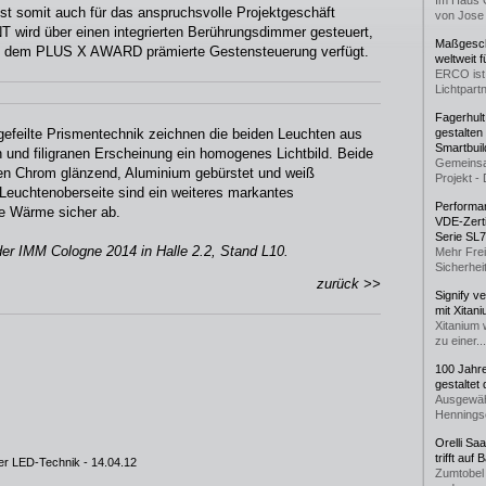
Im Haus 
 somit auch für das anspruchsvolle Projektgeschäft
von Jose 
T wird über einen integrierten Berührungsdimmer gesteuert,
Maßgeschn
t dem PLUS X AWARD prämierte Gestensteuerung verfügt.
weltweit 
ERCO ist 
Lichtpartn
Fagerhul
feilte Prismentechnik zeichnen die beiden Leuchten aus
gestalten
Smartbuil
n und filigranen Erscheinung ein homogenes Lichtbild. Beide
Gemeinsa
en Chrom glänzend, Aluminium gebürstet und weiß
Projekt - 
 Leuchtenoberseite sind ein weiteres markantes
Performan
ie Wärme sicher ab.
VDE-Zerti
Serie SL
er IMM Cologne 2014 in Halle 2.2, Stand L10.
Mehr Frei
Sicherheit
zurück >>
Signify v
mit Xitan
Xitanium 
zu einer...
100 Jahr
gestaltet
Ausgewäh
Henningse
Orelli Sa
trifft auf
er LED-Technik
- 14.04.12
Zumtobel 