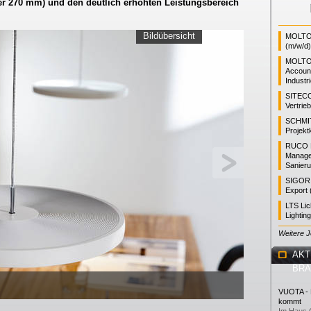
 270 mm) und den deutlich erhöhten Leistungsbereich
Bildübersicht
MOLTO 
(m/w/d)
MOLTO
Accoun
Industr
SITEC
Vertrie
SCHMI
Projekt
RUCO L
Manager
Sanieru
SIGOR L
Export 
LTS Li
Lightin
Weitere 
AKT
BR
VUOTA - L
kommt