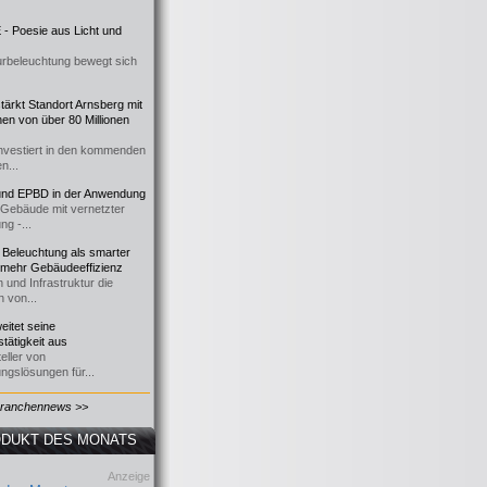
- Poesie aus Licht und
urbeleuchtung bewegt sich
ärkt Standort Arnsberg mit
onen von über 80 Millionen
nvestiert in den kommenden
n...
d EPBD in der Anwendung
e Gebäude mit vernetzter
ng -...
 Beleuchtung als smarter
 mehr Gebäudeeffizienz
 und Infrastruktur die
n von...
itet seine
tätigkeit aus
eller von
ngslösungen für...
Branchennews >>
DUKT DES MONATS
Anzeige