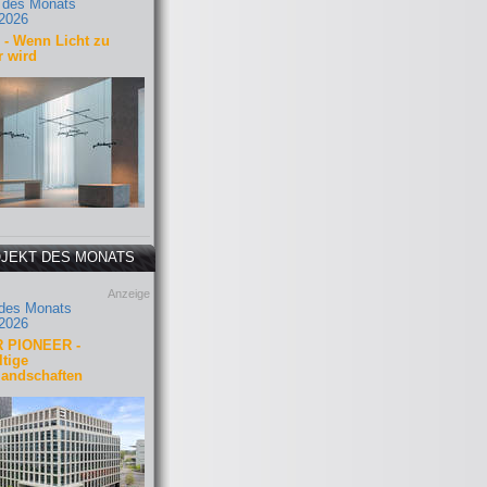
 des Monats
2026
- Wenn Licht zu
r wird
JEKT DES MONATS
Anzeige
 des Monats
2026
 PIONEER -
tige
landschaften