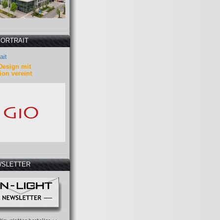
PORTRAIT
ait
Design mit
ion vereint
SLETTER