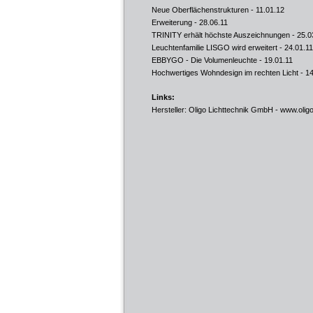
Neue Oberflächenstrukturen
- 11.01.12
Erweiterung
- 28.06.11
TRINITY erhält höchste Auszeichnungen
- 25.0
Leuchtenfamilie LISGO wird erweitert
- 24.01.11
EBBYGO - Die Volumenleuchte
- 19.01.11
Hochwertiges Wohndesign im rechten Licht
- 14
Links:
Hersteller: Oligo Lichttechnik GmbH -
www.olig