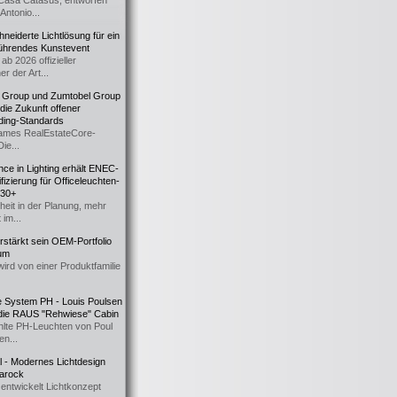
Casa Catasüs, entworfen
Antonio...
eiderte Lichtlösung für ein
führendes Kunstevent
ab 2026 offizieller
er der Art...
t Group und Zumtobel Group
 die Zukunft offener
ding-Standards
mes RealEstateCore-
Die...
ce in Lighting erhält ENEC-
fizierung für Officeleuchten-
730+
heit in der Planung, mehr
 im...
erstärkt sein OEM-Portfolio
ium
wird von einer Produktfamilie
e System PH - Louis Poulsen
 die RAUS "Rehwiese" Cabin
lte PH-Leuchten von Poul
n...
al - Modernes Lichtdesign
 Barock
entwickelt Lichtkonzept