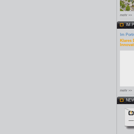
mehr >>
IM 
Im Portr
Klares 
Innovat
mehr >>
NEW