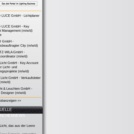
LUCE GmbH - Lichtplaner
 LUCE GmbH - Key
t Management (m/w/d)
ie
O GmbH -
bsbeauftragter City (m/w/d)
TZ-WILA GmbH -
koordinator (m/w/d)
icht GmbH - Key Account
 Licht- und
ngsprojekte (m/w/d)
icht GmbH - Verkaufsleiter
(m/w/d)
cht & Leuchten GmbH -
g Designer (m/w/d)
Jobanzeigen >>
UELLE
ANCHENNEWS
icht, das aus der Leere