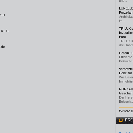
und...
LUNELLE 
Porzellan
3.11
Architekt
im...
TRILUX st
.01.11
Investiti
Euro
TRILUX i
drei Jahre
o.de
GModG un
Effizient
Beleuchtu
Vernetzte
Hebel für
Wie Daten
Immobilie
NORKA we
Geschäfts
Der Herst
Beleuchtu
Weitere 
PRO