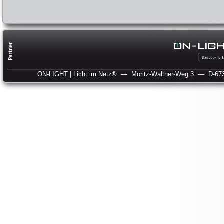
ON-LIGHT | Licht im Netz®
— Moritz-Walther-Weg 3
— D-673