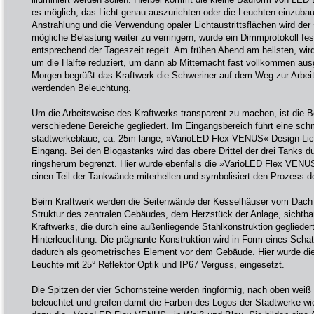
es möglich, das Licht genau auszurichten oder die Leuchten einzubaue
Anstrahlung und die Verwendung opaler Lichtaustrittsflächen wird de
mögliche Belastung weiter zu verringern, wurde ein Dimmprotokoll fes
entsprechend der Tageszeit regelt. Am frühen Abend am hellsten, wi
um die Hälfte reduziert, um dann ab Mitternacht fast vollkommen au
Morgen begrüßt das Kraftwerk die Schweriner auf dem Weg zur Arbeit 
werdenden Beleuchtung.
Um die Arbeitsweise des Kraftwerks transparent zu machen, ist die 
verschiedene Bereiche gegliedert. Im Eingangsbereich führt eine sch
stadtwerkeblaue, ca. 25m lange, »VarioLED Flex VENUS« Design-Lich
Eingang. Bei den Biogastanks wird das obere Drittel der drei Tanks du
ringsherum begrenzt. Hier wurde ebenfalls die »VarioLED Flex VENUS
einen Teil der Tankwände miterhellen und symbolisiert den Prozess d
Beim Kraftwerk werden die Seitenwände der Kesselhäuser vom Dach 
Struktur des zentralen Gebäudes, dem Herzstück der Anlage, sichtb
Kraftwerks, die durch eine außenliegende Stahlkonstruktion gegliedert 
Hinterleuchtung. Die prägnante Konstruktion wird in Form eines Schat
dadurch als geometrisches Element vor dem Gebäude. Hier wurde 
Leuchte mit 25° Reflektor Optik und IP67 Verguss, eingesetzt.
Die Spitzen der vier Schornsteine werden ringförmig, nach oben weiß
beleuchtet und greifen damit die Farben des Logos der Stadtwerke wi