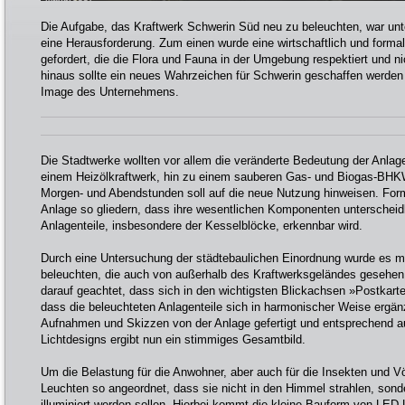
Die Aufgabe, das Kraftwerk Schwerin Süd neu zu beleuchten, war un
eine Herausforderung. Zum einen wurde eine wirtschaftlich und form
gefordert, die die Flora und Fauna in der Umgebung respektiert und ni
hinaus sollte ein neues Wahrzeichen für Schwerin geschaffen werden 
Image des Unternehmens.
Die Stadtwerke wollten vor allem die veränderte Bedeutung der Anla
einem Heizölkraftwerk, hin zu einem sauberen Gas- und Biogas-BHK
Morgen- und Abendstunden soll auf die neue Nutzung hinweisen. Form
Anlage so gliedern, dass ihre wesentlichen Komponenten unterscheid
Anlagenteile, insbesondere der Kesselblöcke, erkennbar wird.
Durch eine Untersuchung der städtebaulichen Einordnung wurde es mög
beleuchten, die auch von außerhalb des Kraftwerksgeländes gesehe
darauf geachtet, dass sich in den wichtigsten Blickachsen »Postkarte
dass die beleuchteten Anlagenteile sich in harmonischer Weise ergä
Aufnahmen und Skizzen von der Anlage gefertigt und entsprechend a
Lichtdesigns ergibt nun ein stimmiges Gesamtbild.
Um die Belastung für die Anwohner, aber auch für die Insekten und V
Leuchten so angeordnet, dass sie nicht in den Himmel strahlen, sonde
illuminiert werden sollen. Hierbei kommt die kleine Bauform von LED 