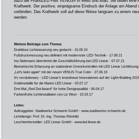
dazu die »VarioLED Flex VENUS« in Weiß und Blau. Sie bilden eine A
Kraftwerk. Der positive, einprägsame Eindruck der Anlage am Abend s
verbinden. Das Kraftwerk soll auf diese Weise langsam zu einem ne
werden.
Weitere Beiträge zum Thema:
Drahtlose Lichtsteuerung neu gedacht
- 15.05.24
Fußdruckmessung neu definiert mit modernster LED-Technik
- 17.08.21
Ina Sielemann übernimmt die Geschäftsführung bei LED Linear
- 07.07.21
Biometrische Erfassung an stationären Grenzkontrollen mit LED Linear Lichtlösung
„Let’s twist again“ mit der neuen VENUS True Color
- 27.06.19
It’s revolutionary - LED Linear’s brandneue Innovationen auf der Light+Building 201
Goldmedaille für die Marke LED Linear
- 03.07.17
Drei Mal „Red Dot Award“ für hohe Designqualität
- 06.04.17
Farbenfrohe Lichtinstallation von Liz West
- 15.03.17
Links:
Auftraggeber: Stadtwerke Schwerin GmbH -
www.stadtwerke-schwerin.de
Lichtdesign: Prof. Dr.-Ing. Thomas Römhild
Leuchtenhersteller: LED Linear GmbH -
www.led-linear.de