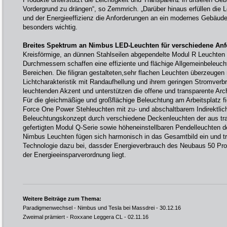
Vordergrund zu drängen“, so Zemmrich. „Darüber hinaus erfüllen die L
und der Energieeffizienz die Anforderungen an ein modernes Gebäud
besonders wichtig.
Breites Spektrum an Nimbus LED-Leuchten für verschiedene An
Kreisförmige, an dünnen Stahlseilen abgependelte Modul R Leuchten
Durchmessern schaffen eine effiziente und flächige Allgemeinbeleuch
Bereichen. Die filigran gestalteten,sehr flachen Leuchten überzeugen
Lichtcharakteristik mit Randaufhellung und ihrem geringen Stromver
leuchtenden Akzent und unterstützen die offene und transparente Arch
Für die gleichmäßige und großflächige Beleuchtung am Arbeitsplatz fi
Force One Power Stehleuchten mit zu- und abschaltbarem Indirektlich
Beleuchtungskonzept durch verschiedene Deckenleuchten der aus tr
gefertigten Modul Q-Serie sowie höheneinstellbaren Pendelleuchten de
Nimbus Leuchten fügen sich harmonisch in das Gesamtbild ein und t
Technologie dazu bei, dassder Energieverbrauch des Neubaus 50 Pro
der Energieeinsparverordnung liegt.
Weitere Beiträge zum Thema:
Paradigmenwechsel - Nimbus und Tesla bei Massdrei
- 30.12.16
Zweimal prämiert - Roxxane Leggera CL
- 02.11.16