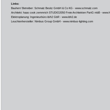
Links:
Bauherr/ Betreiber: Schmalz Besitz GmbH & Co KG -
www.schmalz.com
Architekt: haas cook zemmrich STUDIO2050 Freie Architekten PartG mbB -
www.h
Elektroplanung: Ingenieurbüro ib/h2 GbR -
www.ibh2.de
Leuchtenhersteller: Nimbus Group GmbH -
www.nimbus-lighting.com