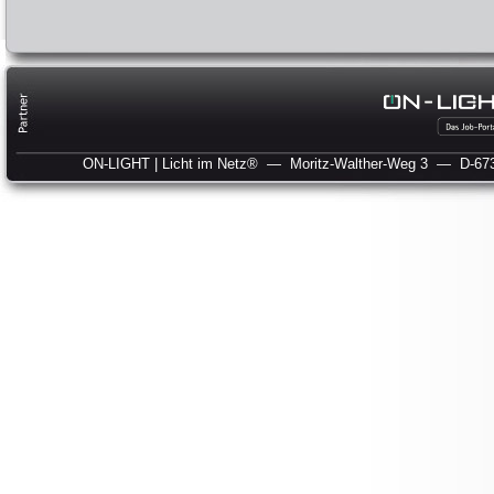
ON-LIGHT | Licht im Netz®
— Moritz-Walther-Weg 3
— D-673