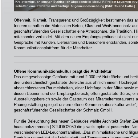
Kreisförmige, an dünnen Stahlseilen abgependelte Modul R Project Leuchten in
schaffen eine effiziente und flächige Allgemeinbeleuchtung [Bild: Roland Halbe]
Offenheit, Klarheit, Transparenz und Großzügigkeit bestimmen das a
Inneren schaffen die Materialien Beton, Glas und Weißtannenholz a
geschäftsführenden Gesellschafter eine Atmosphäre, die Tradition, 
miteinander verbindet. Mit dem neuen Empfangsgebäude ist nicht nur e
Gespräche mit Kunden, Lieferanten und Besuchern entstanden, sonde
Kommunikationsplattform für die Mitarbeiter.
Offene Kommunikationskultur prägt die Architektur
Das dreigeschossige Gebäude mit rund 2.000 m² Nutzfläche und breiter
drei unterschiedlich gestaltete Bereiche aus ähnlich einem Hochrega
abgeschlossenen Raumeinheiten, einer Lichtfuge in der Mitte sowie m
diesen Ebenen sind der Empfangsbereich, offen gestaltete Büros, ei
Ausstellungsbereich sowie der Gastraum des Mitarbeiterrestaurants a
Raumgestaltung spiegelt unsere offene Kommunikationskultur wider“,
geschäftsführender Gesellschafter der Schmalz GmbH.
Für die Beleuchtung des neuen Gebäudes wählte Architekt Stefan Z
haascookzemmrich | STUDIO2050 die jeweils optimal passenden Ni
verschiedenen LED-Leuchtenfamilien. „Das minimalistische und filig
Produkte unterstützt die Leichtigkeit und Transparenz in unseren Ge