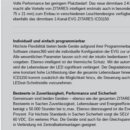
Volle Performance bei geringem Platzbedarf: Das neue dimmbare 
macht alle Vorteile von ZITARES intelligent erstmals auch in beson
75 x 21 mm) zum Einbau in verschiedenen Leuchtendesigns verfügba
ebenfalls das dimmbare 1-Kanal-EVG ZITARES ICD1150.
Individuell und einfach programmierbar
Höchste Flexibilität bieten beide Geräte aufgrund ihrer Programmierbar
Software zitares360 wird die individuelle Konfiguration der EVG zur u
Alle wesentlichen Parameter lassen sich mit der intuitiv bedienbaren
vorgeben. Ebenso intelligent ist der thermische Schutz. Mit der au
wird die Lebensdauer der LED signifikant verlängert. Der Degradation
eine konstant hohe Lichtleistung über die gesamte Lebensdauer hin
ICD1150 kommt zusätzlich die Möglichkeit hinzu, die Steuerung auch
LEDset-Schnittstelle vorzunehmen.
Bestwerte in Zuverlässigkeit, Performance und Sicherheit
Gemeinsam sind beiden Geräten – ebenso wie der gesamten ZITARES
Bestwerte in Sachen Zuverlässigkeit, Lebensdauer und Energieeffizi
beträgt ≥ 50.000 Stunden bei tc,max. Ebenso überzeugend ist die Ene
Prozent. Für höchste Standards in Sachen Sicherheit sorgt die SEL
60 VDC. Ein weiteres Plus: Die Geräte sind auch für den Gleichspan
in Verbindung mit Zentralbatterieanlagen geeignet.