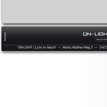
ON-LIGHT | Licht im Netz®
— Moritz-Walther-Weg 3
— D-673