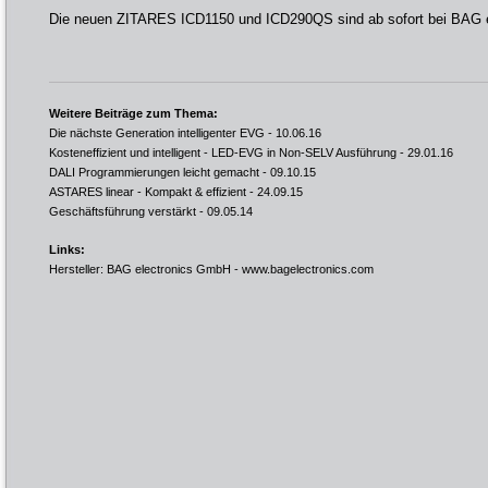
Die neuen ZITARES ICD1150 und ICD290QS sind ab sofort bei BAG er
Weitere Beiträge zum Thema:
Die nächste Generation intelligenter EVG
- 10.06.16
Kosteneffizient und intelligent - LED-EVG in Non-SELV Ausführung
- 29.01.16
DALI Programmierungen leicht gemacht
- 09.10.15
ASTARES linear - Kompakt & effizient
- 24.09.15
Geschäftsführung verstärkt
- 09.05.14
Links:
Hersteller: BAG electronics GmbH -
www.bagelectronics.com