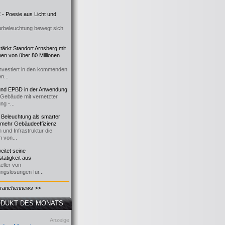
- Poesie aus Licht und
urbeleuchtung bewegt sich
ärkt Standort Arnsberg mit
onen von über 80 Millionen
nvestiert in den kommenden
n...
d EPBD in der Anwendung
e Gebäude mit vernetzter
ng -...
 Beleuchtung als smarter
 mehr Gebäudeeffizienz
 und Infrastruktur die
n von...
itet seine
tätigkeit aus
eller von
ngslösungen für...
Branchennews >>
DUKT DES MONATS
Anzeige