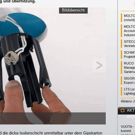
g und Überhitzung.
Bildübersicht
MOLTO 
(m/w/d)
MOLTO
Accoun
Industr
SITEC
Vertrie
SCHMI
Projekt
RUCO L
Manager
Sanieru
SIGOR L
Export 
LTS Li
Lightin
Weitere 
AKT
BR
VUOTA - L
kommt
 die dicke Isolierschicht unmittelbar unter dem Gipskarton