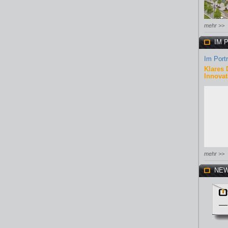
mehr >>
IM 
Im Portr
Klares 
Innovat
mehr >>
NEW