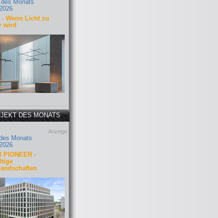
 des Monats
2026
- Wenn Licht zu
r wird
JEKT DES MONATS
Anzeige
 des Monats
2026
 PIONEER -
tige
landschaften