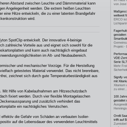
Im Haus 
icheren Abstand zwischen Leuchte und Dämmmaterial kann
von Jose 
ligen Angelegenheit werden. Die extrem heißen Leuchten
Maßgeschn
 eine Hitze entwickeln, die zu einer latenten Brandgefahr
weltweit 
ckenkonstruktion wird.
ERCO ist 
Lichtpartn
Fagerhul
gestalten
Smartbuil
ton SpotClip entwickelt. Der innovative 4-beinige
Gemeinsa
h zahlreiche Vorteile aus und eignet sich sowohl für die
Projekt - 
skartonplatten und kann auch nachträglich eingebaut
Performan
 Anwendungsmöglichkeiten im Alt- und Neubaubereich.
VDE-Zerti
Serie SL
ermischer und mechanischer Vorzüge. Für die Herstellung
Mehr Frei
Sicherheit
vielfach getestetes Material verwendet. Das nicht brennbare,
nfrei, zeichnet sich durch gute Temperaturbeständigkeit aus
Signify v
mit Xitan
Xitanium 
zu einer...
ach. Mit Hilfe von Kabelaufnahmen am Hitzeschutzdach
ach fixiert werden. Durch vier flexible Montagelaschen
100 Jahr
gestaltet
der Deckenaussparung und zusätzlich verhindert das
Ausgewäh
rtonplatte ein nachträgliches Verrutschen.
Henningse
Orelli Sa
d effektiv die Gefahr von Schäden an verbauten Isolier-
trifft auf
s positiv auf die Lebensdauer des verwendeten Leuchtmittels
Zumtobel 