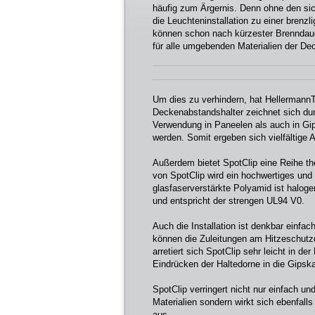
häufig zum Ärgernis. Denn ohne den s
die Leuchteninstallation zu einer brenz
können schon nach kürzester Brenndauer
für alle umgebenden Materialien der De
Um dies zu verhindern, hat HellermannTy
Deckenabstandshalter zeichnet sich durc
Verwendung in Paneelen als auch in Gip
werden. Somit ergeben sich vielfältige
Außerdem bietet SpotClip eine Reihe th
von SpotClip wird ein hochwertiges und 
glasfaserverstärkte Polyamid ist haloge
und entspricht der strengen UL94 V0.
Auch die Installation ist denkbar einf
können die Zuleitungen am Hitzeschutzd
arretiert sich SpotClip sehr leicht in 
Eindrücken der Haltedorne in die Gipska
SpotClip verringert nicht nur einfach un
Materialien sondern wirkt sich ebenfall
aus.