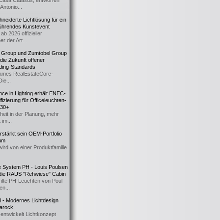
Casa Catasüs, entworfen
Antonio...
eiderte Lichtlösung für ein
führendes Kunstevent
ab 2026 offizieller
er der Art...
t Group und Zumtobel Group
 die Zukunft offener
ding-Standards
mes RealEstateCore-
Die...
ce in Lighting erhält ENEC-
fizierung für Officeleuchten-
730+
heit in der Planung, mehr
 im...
erstärkt sein OEM-Portfolio
ium
wird von einer Produktfamilie
e System PH - Louis Poulsen
 die RAUS "Rehwiese" Cabin
lte PH-Leuchten von Poul
n...
al - Modernes Lichtdesign
 Barock
entwickelt Lichtkonzept