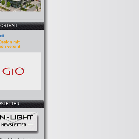
PORTRAIT
ait
Design mit
ion vereint
SLETTER