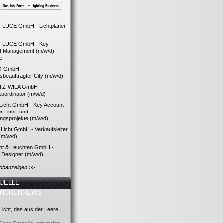
LUCE GmbH - Lichtplaner
 LUCE GmbH - Key
t Management (m/w/d)
ie
O GmbH -
bsbeauftragter City (m/w/d)
TZ-WILA GmbH -
koordinator (m/w/d)
icht GmbH - Key Account
 Licht- und
ngsprojekte (m/w/d)
icht GmbH - Verkaufsleiter
(m/w/d)
cht & Leuchten GmbH -
g Designer (m/w/d)
Jobanzeigen >>
UELLE
ANCHENNEWS
icht, das aus der Leere