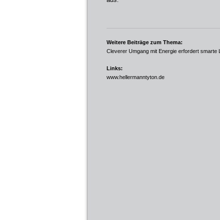
Weitere Beiträge zum Thema:
Cleverer Umgang mit Energie erfordert smarte
Links:
www.hellermanntyton.de