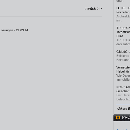
und...
zurück >>
LUNELLE 
Porzellan
Architekt
im...
TRILUX st
 Lösungen
- 21.03.14
Investiti
Euro
TRILUX i
drei Jahre
GModG un
Effizient
Beleuchtu
Vernetzte
Hebel für
Wie Daten
Immobilie
NORKA we
Geschäfts
Der Herst
Beleuchtu
Weitere 
PRO