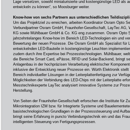
Lage versetzen, sowohl miniaturisierte und kostengünstige LED als a
entwickeln zu können“, so Moosburger weiter.
Know-how von sechs Partnern aus unterschiedlichen Teildiszipl
Um das Projektziel zu erreichen, arbeiten Koordinator Osram Opto S
Verbundpartner Osram GmbH, Fraunhofer-Gesellschaft, LayTec AG, 
KG sowie Mühlbauer GmbH & Co. KG eng zusammen. Osram Opto Se
jahrzehntelanges Know-how im Bereich LED-Technologien ein und vera
Bewertung der neuen Prozesse. Die Osram GmbH als Spezialist für L
entwickelnden LED-Bauteile in kostengünstige Leuchten implementier
zudem durch ihre Expertise bei Prozesstechnologien. Mühlbauer, welt
die Bereiche Smart Card, ePässe, RFID und Solar-Backend, bringt 
Anlagenbau in der hochpräzisen Verarbeitung elektrischer Komponent
inklusive der Entwicklung neuer Prozesse ein. Würth Elektronik stellt
Bereich individueller Lösungen in der Leiterplattenfertigung zur Verfüg
Möglichkeiten der Verbindung des LED-Chips mit der Leiterplatte erfor
Messtechnikexperte LayTec analysiert innovative Systeme zur Prozes
Herstellung.
Von Seiten der Fraunhofer-Gesellschaft erforschen die Institute für Z
Mikrointegration IZM bzw. für Integrierte Systeme und Bauelementete
basistechnologischen Grundlagen in der Prozesssteuerung und Aufba
bringt seine Erfahrung in puncto Verbindungstechnik ein und das Frau
intelligenten Steuerung von Fertigungsprozessen.