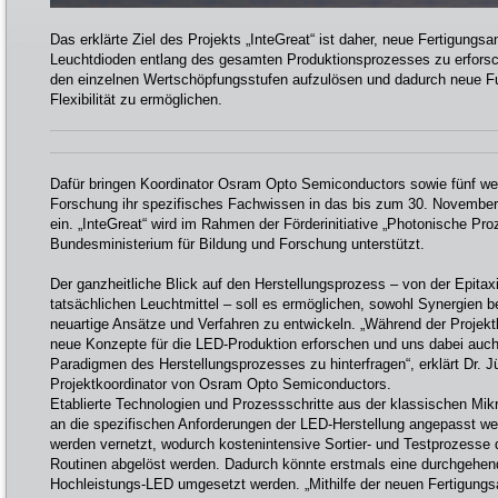
Das erklärte Ziel des Projekts „InteGreat“ ist daher, neue Fertigungsa
Leuchtdioden entlang des gesamten Produktionsprozesses zu erfors
den einzelnen Wertschöpfungsstufen aufzulösen und dadurch neue Fu
Flexibilität zu ermöglichen.
Dafür bringen Koordinator Osram Opto Semiconductors sowie fünf wei
Forschung ihr spezifisches Fachwissen in das bis zum 30. November
ein. „InteGreat“ wird im Rahmen der Förderinitiative „Photonische Pr
Bundesministerium für Bildung und Forschung unterstützt.
Der ganzheitliche Blick auf den Herstellungsprozess – von der Epitax
tatsächlichen Leuchtmittel – soll es ermöglichen, sowohl Synergien 
neuartige Ansätze und Verfahren zu entwickeln. „Während der Projektl
neue Konzepte für die LED-Produktion erforschen und uns dabei auch 
Paradigmen des Herstellungsprozesses zu hinterfragen“, erklärt Dr. 
Projektkoordinator von Osram Opto Semiconductors.
Etablierte Technologien und Prozessschritte aus der klassischen Mikr
an die spezifischen Anforderungen der LED-Herstellung angepasst werd
werden vernetzt, wodurch kostenintensive Sortier- und Testprozesse 
Routinen abgelöst werden. Dadurch könnte erstmals eine durchgehen
Hochleistungs-LED umgesetzt werden. „Mithilfe der neuen Fertigungs