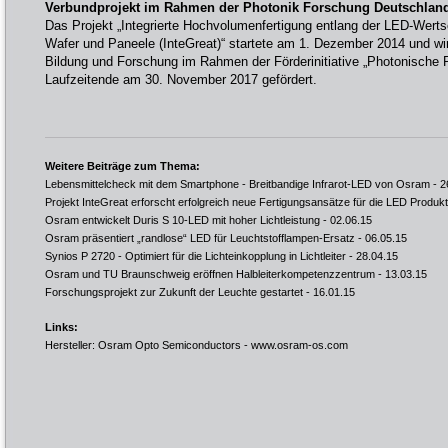
Verbundprojekt im Rahmen der Photonik Forschung Deutschlan
Das Projekt „Integrierte Hochvolumenfertigung entlang der LED-Werts
Wafer und Paneele (InteGreat)“ startete am 1. Dezember 2014 und w
Bildung und Forschung im Rahmen der Förderinitiative „Photonische 
Laufzeitende am 30. November 2017 gefördert.
Weitere Beiträge zum Thema:
Lebensmittelcheck mit dem Smartphone - Breitbandige Infrarot-LED von Osram
- 2
Projekt InteGreat erforscht erfolgreich neue Fertigungsansätze für die LED Produkt
Osram entwickelt Duris S 10-LED mit hoher Lichtleistung
- 02.06.15
Osram präsentiert „randlose“ LED für Leuchtstofflampen-Ersatz
- 06.05.15
Synios P 2720 - Optimiert für die Lichteinkopplung in Lichtleiter
- 28.04.15
Osram und TU Braunschweig eröffnen Halbleiterkompetenzzentrum
- 13.03.15
Forschungsprojekt zur Zukunft der Leuchte gestartet
- 16.01.15
Links:
Hersteller: Osram Opto Semiconductors -
www.osram-os.com