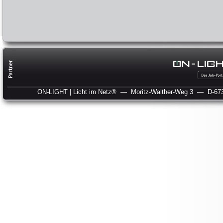
ON-LIGHT | Licht im Netz®
— Moritz-Walther-Weg 3
— D-673