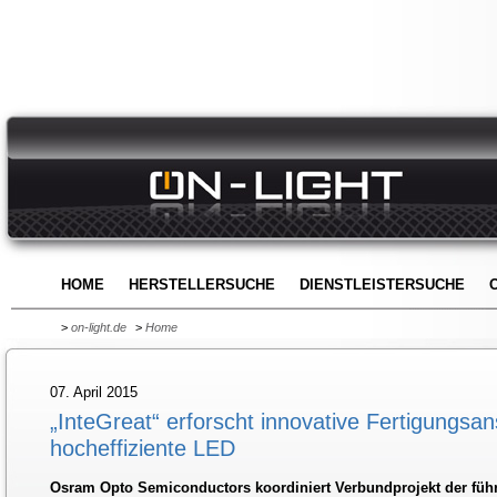
HOME
HERSTELLERSUCHE
DIENSTLEISTERSUCHE
>
on-light.de
>
Home
07. April 2015
„InteGreat“ erforscht innovative Fertigungsan
hocheffiziente LED
Osram Opto Semiconductors koordiniert Verbundprojekt der fü