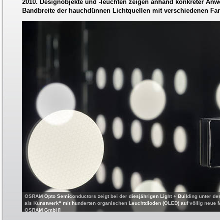
2010. Designobjekte und -leuchten zeigen anhand konkreter Anw
Bandbreite der hauchdünnen Lichtquellen mit verschiedenen Fa
OSRAM Opto Semiconductors zeigt bei der diesjährigen Light + Building unter dem
als Kunstwerk“ mit hunderten organischen Leuchtdioden (OLED) auf völlig neue M
OSRAM GmbH]