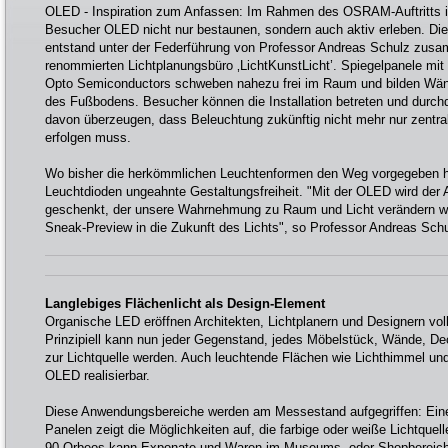
OLED - Inspiration zum Anfassen: Im Rahmen des OSRAM-Auftritts i
Besucher OLED nicht nur bestaunen, sondern auch aktiv erleben. Die
entstand unter der Federführung von Professor Andreas Schulz zu
renommierten Lichtplanungsbüro ‚LichtKunstLicht’. Spiegelpanele
Opto Semiconductors schweben nahezu frei im Raum und bilden Wän
des Fußbodens. Besucher können die Installation betreten und durch
davon überzeugen, dass Beleuchtung zukünftig nicht mehr nur zentra
erfolgen muss.
Wo bisher die herkömmlichen Leuchtenformen den Weg vorgegeben ha
Leuchtdioden ungeahnte Gestaltungsfreiheit. "Mit der OLED wird der A
geschenkt, der unsere Wahrnehmung zu Raum und Licht verändern wird
Sneak-Preview in die Zukunft des Lichts", so Professor Andreas Schu
L
anglebiges Flächenlicht als Design-Element
Organische LED eröffnen Architekten, Lichtplanern und Designern v
Prinzipiell kann nun jeder Gegenstand, jedes Möbelstück, Wände, De
zur Lichtquelle werden. Auch leuchtende Flächen wie Lichthimmel un
OLED realisierbar.
Diese Anwendungsbereiche werden am Messestand aufgegriffen: Eine 
Panelen zeigt die Möglichkeiten auf, die farbige oder weiße Lichtquel
90 Orbeos kann Exponate und Waren im Museums- oder Shopbereich 