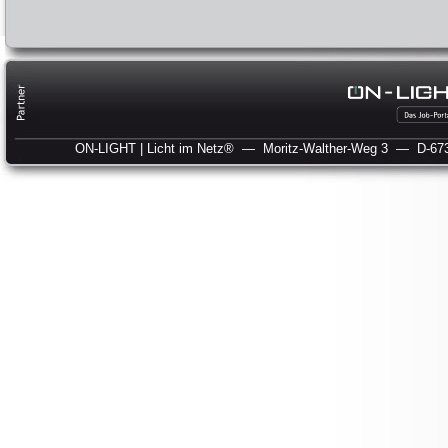
ON-LIGHT | Licht im Netz®
— Moritz-Walther-Weg 3
— D-673