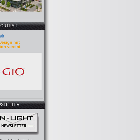
PORTRAIT
ait
Design mit
ion vereint
SLETTER