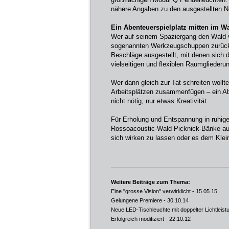
nähere Angaben zu den ausgestellten N
Ein Abenteuerspielplatz mitten im W
Wer auf seinem Spaziergang den Wald v
sogenannten Werkzeugschuppen zurückz
Beschläge ausgestellt, mit denen sich
vielseitigen und flexiblen Raumgliede
Wer dann gleich zur Tat schreiten woll
Arbeitsplätzen zusammenfügen – ein Ab
nicht nötig, nur etwas Kreativität.
Für Erholung und Entspannung in ruhig
Rossoacoustic-Wald Picknick-Bänke aufg
sich wirken zu lassen oder es dem Klei
Weitere Beiträge zum Thema:
Eine "grosse Vision" verwirklicht
- 15.05.15
Gelungene Premiere
- 30.10.14
Neue LED-Tischleuchte mit doppelter Lichtleist
Erfolgreich modifiziert
- 22.10.12