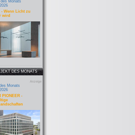
 des Monats
2026
- Wenn Licht zu
r wird
JEKT DES MONATS
Anzeige
 des Monats
2026
 PIONEER -
tige
landschaften