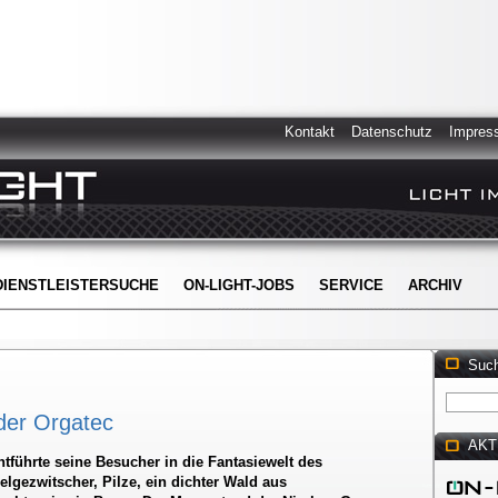
Kontakt
Datenschutz
Impres
DIENSTLEISTERSUCHE
ON-LIGHT-JOBS
SERVICE
ARCHIV
Suc
der Orgatec
AKT
führte seine Besucher in die Fantasiewelt des
lgezwitscher, Pilze, ein dichter Wald aus