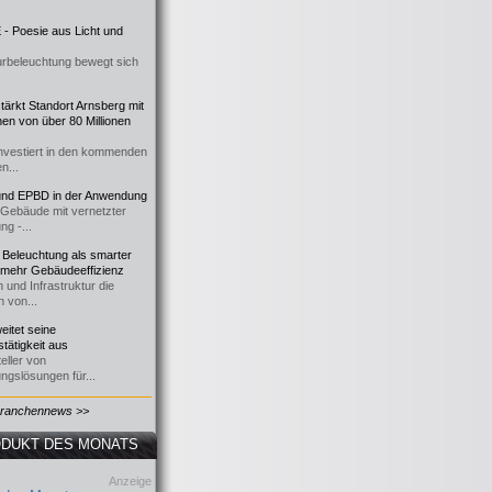
- Poesie aus Licht und
urbeleuchtung bewegt sich
ärkt Standort Arnsberg mit
onen von über 80 Millionen
nvestiert in den kommenden
n...
d EPBD in der Anwendung
e Gebäude mit vernetzter
ng -...
 Beleuchtung als smarter
 mehr Gebäudeeffizienz
 und Infrastruktur die
n von...
itet seine
tätigkeit aus
eller von
ngslösungen für...
Branchennews >>
DUKT DES MONATS
Anzeige