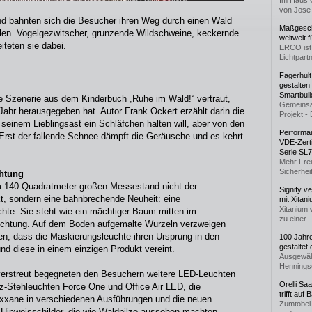
Im Haus 
von Jose 
d bahnten sich die Besucher ihren Weg durch einen Wald
Maßgeschn
en. Vogelgezwitscher, grunzende Wildschweine, keckernde
weltweit 
teten sie dabei.
ERCO ist 
Lichtpartn
Fagerhul
gestalten
Smartbuil
e Szenerie aus dem Kinderbuch „Ruhe im Wald!“ vertraut,
Gemeinsa
hr herausgegeben hat. Autor Frank Ockert erzählt darin die
Projekt - 
seinem Lieblingsast ein Schläfchen halten will, aber von den
Performan
 Erst der fallende Schnee dämpft die Geräusche und es kehrt
VDE-Zerti
Serie SL
Mehr Frei
Sicherheit
chtung
m 140 Quadratmeter großen Messestand nicht der
Signify v
kt, sondern eine bahnbrechende Neuheit: eine
mit Xitan
Xitanium 
hte. Sie steht wie ein mächtiger Baum mitten im
zu einer...
ichtung. Auf dem Boden aufgemalte Wurzeln verzweigen
ren, dass die Maskierungsleuchte ihren Ursprung in den
100 Jahr
gestaltet
d diese in einem einzigen Produkt vereint.
Ausgewäh
Henningse
erstreut begegneten den Besuchern weitere LED-Leuchten
Orelli Sa
tz-Stehleuchten Force One und Office Air LED, die
trifft auf
xxane in verschiedenen Ausführungen und die neuen
Zumtobel 
 Hinweisschilder, die wie Waldpilze aussehen machten