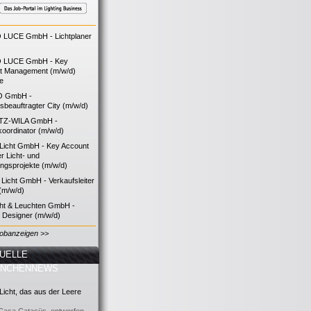
LUCE GmbH - Lichtplaner
 LUCE GmbH - Key
t Management (m/w/d)
ie
O GmbH -
bsbeauftragter City (m/w/d)
TZ-WILA GmbH -
koordinator (m/w/d)
icht GmbH - Key Account
 Licht- und
ngsprojekte (m/w/d)
icht GmbH - Verkaufsleiter
(m/w/d)
cht & Leuchten GmbH -
g Designer (m/w/d)
Jobanzeigen >>
UELLE
ANCHENNEWS
icht, das aus der Leere