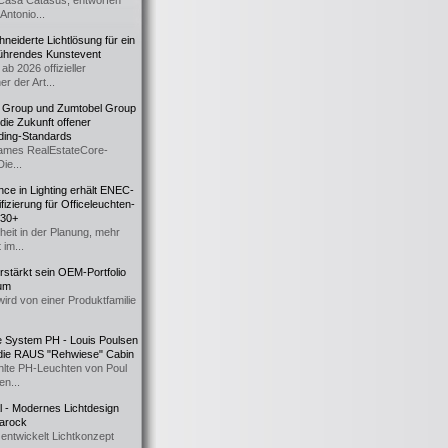
Casa Catasüs, entworfen
Antonio...
eiderte Lichtlösung für ein
führendes Kunstevent
ab 2026 offizieller
er der Art...
t Group und Zumtobel Group
 die Zukunft offener
ding-Standards
mes RealEstateCore-
Die...
ce in Lighting erhält ENEC-
fizierung für Officeleuchten-
730+
heit in der Planung, mehr
 im...
erstärkt sein OEM-Portfolio
ium
wird von einer Produktfamilie
e System PH - Louis Poulsen
 die RAUS "Rehwiese" Cabin
lte PH-Leuchten von Poul
n...
al - Modernes Lichtdesign
 Barock
entwickelt Lichtkonzept