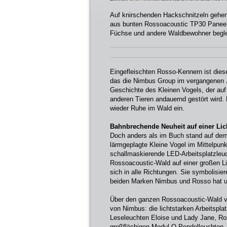
Auf knirschenden Hackschnitzeln gehen
aus bunten Rossoacoustic TP30 Paneel
Füchse und andere Waldbewohner beglei
Eingefleischten Rosso-Kennern ist dies
das die Nimbus Group im vergangenen Ja
Geschichte des Kleinen Vogels, der auf 
anderen Tieren andauernd gestört wird.
wieder Ruhe im Wald ein.
Bahnbrechende Neuheit auf einer Li
Doch anders als im Buch stand auf de
lärmgeplagte Kleine Vogel im Mittelpun
schallmaskierende LED-Arbeitsplatzleuc
Rossoacoustic-Wald auf einer großen L
sich in alle Richtungen. Sie symbolisie
beiden Marken Nimbus und Rosso hat un
Über den ganzen Rossoacoustic-Wald v
von Nimbus: die lichtstarken Arbeitspla
Leseleuchten Eloise und Lady Jane, Ro
großflächigen Modul Q Pendelleuchten.