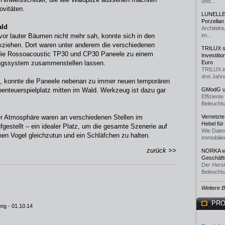
und...
ovitäten.
LUNELLE 
Porzellan
ald
Architekt
or lauter Bäumen nicht mehr sah, konnte sich in den
im...
iehen. Dort waren unter anderem die verschiedenen
TRILUX st
 die Rossoacoustic TP30 und CP30 Paneele zu einem
Investiti
rungssystem zusammenstellen lassen.
Euro
TRILUX i
drei Jahre
te, konnte die Paneele nebenan zu immer neuen temporären
enteuerspielplatz mitten im Wald. Werkzeug ist dazu gar
GModG un
Effizient
Beleuchtu
er Atmosphäre waren an verschiedenen Stellen im
Vernetzte
Hebel für
estellt – ein idealer Platz, um die gesamte Szenerie auf
Wie Daten
nen Vogel gleichzutun und ein Schläfchen zu halten.
Immobilie
zurück >>
NORKA we
Geschäfts
Der Herst
Beleuchtu
Weitere 
PRO
ung
- 01.10.14