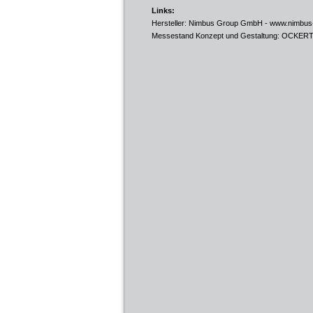
Links:
Hersteller: Nimbus Group GmbH -
www.nimbus-
Messestand Konzept und Gestaltung: OCK