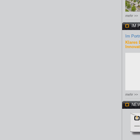
mehr >>
IM 
Im Portr
Klares 
Innovat
mehr >>
NEW