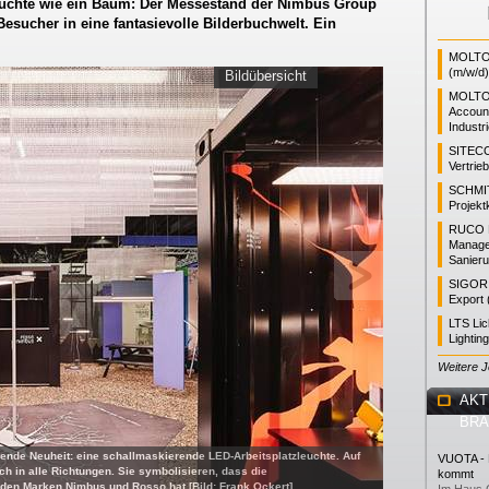
uchte wie ein Baum: Der Messestand der Nimbus Group
Besucher in eine fantasievolle Bilderbuchwelt. Ein
MOLTO 
(m/w/d)
Bildübersicht
MOLTO
Accoun
Industr
SITEC
Vertrie
SCHMI
Projekt
RUCO L
Manager
Sanieru
SIGOR L
Export 
LTS Li
Lightin
Weitere 
AKT
BR
ende Neuheit: eine schallmaskierende LED-Arbeitsplatzleuchte. Auf
VUOTA - L
 in alle Richtungen. Sie symbolisieren, dass die
kommt
iden Marken Nimbus und Rosso hat [Bild: Frank Ockert]