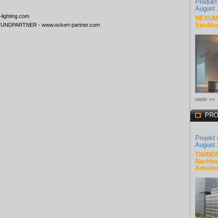
Produkt
August 
lighting.com
NEXUM 
Struktu
ERTUNDPARTNER -
www.ockert-partner.com
mehr >>
PRO
Projekt
August 
TIMBER
Nachhal
Arbeits