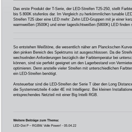
Das erste Produkt der T-Serie, der LED-Streifen T25-250, stellt Farb
bis 5.800K stufenlos dar. Im Vergleich zu herkömmlichen tunable LED
Streifen T25 über eine LED mehr: Zehn LED-Gruppen mit je einer kerz
warmweißen (3500K) und einer tageslichtweißen (5800K) LED finden 
So entstehen Weißtöne, die wesentlich näher am Planckschen Kurvenz
den pinken Bereich des Spektrums ist ausgeschlossen. Da die Streife
wechselnden Anforderungen bezüglich der Farbtemperatur bei untersc
können, sind sie perfekt geeignet um den Lagerbestand von Vermiet
optimieren. Denn anstelle vieler Streifen mit unterschiedlichen Farbte
ein LED-Streifen benötigt.
Ansteuerbar sind die LED-Streifen der Serie T über den Long Distanc
die Systemnetzteile 4 oder 4E mit Intelligenz. Bei kleinen Installatio
entsprechendes Netzteil mit einer Big Intelli RGB.
Weitere Beiträge zum Thema:
LED-Dot P – RGBW. Volle Power!
- 05.04.22