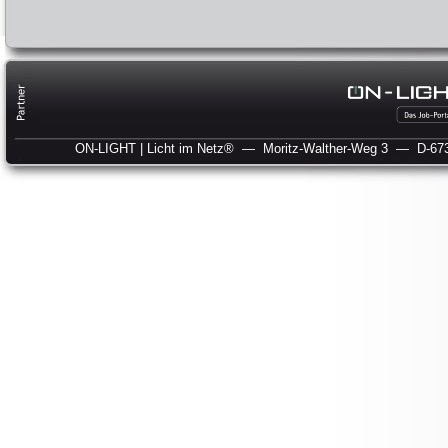
ON-LIGHT | Licht im Netz®
— Moritz-Walther-Weg 3
— D-673