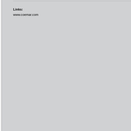
Links:
www.coemar.com