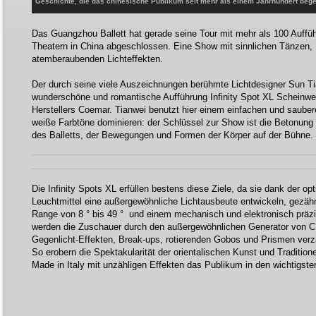
Geschichte, die das chinesische Publikum seit mehr als einem Jahrhundert begeis
Das Guangzhou Ballett hat gerade seine Tour mit mehr als 100 Auffü
Theatern in China abgeschlossen. Eine Show mit sinnlichen Tänzen,
atemberaubenden Lichteffekten.
Der durch seine viele Auszeichnungen berühmte Lichtdesigner Sun T
wunderschöne und romantische Aufführung Infinity Spot XL Scheinwerf
Herstellers Coemar. Tianwei benutzt hier einem einfachen und sauber
weiße Farbtöne dominieren: der Schlüssel zur Show ist die Betonun
des Balletts, der Bewegungen und Formen der Körper auf der Bühne.
Die Infinity Spots XL erfüllen bestens diese Ziele, da sie dank der 
Leuchtmittel eine außergewöhnliche Lichtausbeute entwickeln, gezä
Range von 8 ° bis 49 ° und einem mechanisch und elektronisch prä
werden die Zuschauer durch den außergewöhnlichen Generator von CM
Gegenlicht-Effekten, Break-ups, rotierenden Gobos und Prismen verz
So erobern die Spektakularität der orientalischen Kunst und Traditio
Made in Italy mit unzähligen Effekten das Publikum in den wichtigst