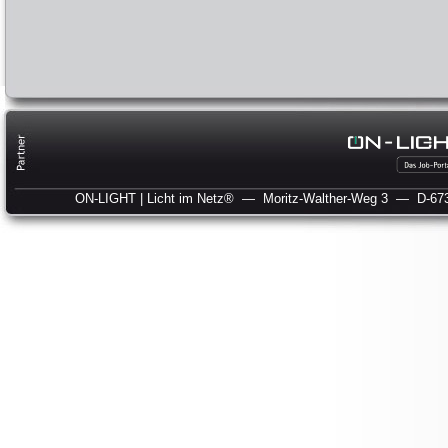
ON-LIGHT | Licht im Netz®
— Moritz-Walther-Weg 3
— D-673