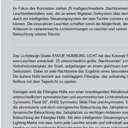
Im Fokus des Konzeptes stehen 25 maßgeschneiderte „Nachtsonnen“-
Leuchtenherstellers ewo, die an einem filigranen Seilsystem über de
durch ein intelligentes Steuerungssystem der ewo-Tochter connexx e
können. Die innovativen Leuchten schaffen somit die Möglichkeit, de
Anlässen in variantenreiche Lichtstimmungen zu tauchen und setzen M
Beleuchtung urbaner Räume.
Das Lichtdesign-Studio ENVUE HOMBURG LICHT hat das Konzept fü
ewo-Leuchten entwickelt. 25 unterschiedlich große „Nachtsonnen“ s
Verkehrsknotenplatz der Stadt, aufgehangen an einem gleichsam komp
Seilsystem. Dabei ist jede Nachtsonne das Ergebnis eines besonder
Die äußere Hülle besteht aus mehrlagigem Fiberglas, das aufwändig l
Reflexe mit dem Tageslicht zu spielen.
Getragen wird die Fiberglas-Hülle von einer innenliegenden Metallstruk
unterschiedlichen symmetrischen und asymmetrischen Lichtverteilung
Symmetric Flood 50°, AH02 Symmetric Wide Flow und Asymmetric Si
die akzentuierte und doch normgerechte Beleuchtung des Jahnplatzes
dynamische Beleuchtung des Jahnplatzes zu wichtigen Anlässen sor
Beleuchtung der Fiberglas-Hülle. Mit dem intelligenten Steuerungss
Lighting-Marke von ewo, kann jede Leuchte einzeln und individuell an
werden so rein funktionale Beleuchtungen bis hin zu einem pulsierend