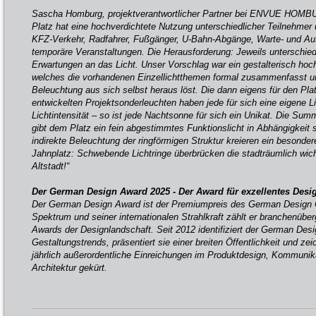
Sascha Homburg, projektverantwortlicher Partner bei ENVUE HOMB
Platz hat eine hochverdichtete Nutzung unterschiedlicher Teilnehmer 
KFZ-Verkehr, Radfahrer, Fußgänger, U-Bahn-Abgänge, Warte- und Auf
temporäre Veranstaltungen. Die Herausforderung: Jeweils unterschie
Erwartungen an das Licht. Unser Vorschlag war ein gestalterisch ho
welches die vorhandenen Einzellichtthemen formal zusammenfasst un
Beleuchtung aus sich selbst heraus löst. Die dann eigens für den Pla
entwickelten Projektsonderleuchten haben jede für sich eine eigene Li
Lichtintensität – so ist jede Nachtsonne für sich ein Unikat. Die S
gibt dem Platz ein fein abgestimmtes Funktionslicht in Abhängigkeit
indirekte Beleuchtung der ringförmigen Struktur kreieren ein besonder
Jahnplatz: Schwebende Lichtringe überbrücken die stadträumlich wi
Altstadt!“
Der German Design Award 2025 - Der Award für exzellentes Desi
Der German Design Award ist der Premiumpreis des German Design C
Spektrum und seiner internationalen Strahlkraft zählt er branchenüb
Awards der Designlandschaft. Seit 2012 identifiziert der German De
Gestaltungstrends, präsentiert sie einer breiten Öffentlichkeit und z
jährlich außerordentliche Einreichungen im Produktdesign, Kommunik
Architektur gekürt.