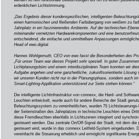
erdenklichen Lichtstimmung.
„Das Ergebnis dieser kundenspezifischen, intelligenten Beleuchtungs
einen harmonischen und fließenden Farbübergang von weißem zu farb
Jahnplatz in ein faszinierendes Ambiente. Auf der technischen Ebene
miteinander vernetzten Hardwarekomponenten und eine benutzerfreun
entscheidend, die einfache und unmittelbare Anpassungen ermögliche
Head of ewo.digital.
Hannes Wohlgemuth, CEO von ewo fasst die Besonderheiten des Pro
„Für unser Team war dieses Projekt sehr speziell. In guter Zusammen
Lichtplanungsbüro und einem interdisziplinären Team konnten wir die
Aufgabe angehen und eine ganzheitliche, zukunftsorientierte Lösung 
wir unseren Kunden nicht nur in der Planungsphase, sondern auch im 
Smart-Lighting-Applikation unterstützend zur Seite stehen können.“
Die intelligente Lichtinfrastruktur von connexx, die Hard- und Softwar
Leuchten entwickelt, wurde auch für andere Bereiche der Stadt genut
Beleuchtungssystem zu vereinheitlichen, wurden 75 Lichtsteuerung
der Seitenstraßen des Jahnplatzes in technische Leuchten eines Dritta
diese Fremdleuchten ebenfalls in Lichtszenen integriert und synchro
gesteuert werden. Das zentrale On/Off-Signal der Stadt, mit dem di
gesteuert wird, wurde in das connexx Leitfeld-System eingebunden. Di
vereinfacht die Steuerung erheblich und ermöglicht signifikante Ener