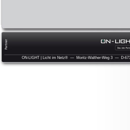
ON-LIGHT | Licht im Netz®
— Moritz-Walther-Weg 3
— D-673