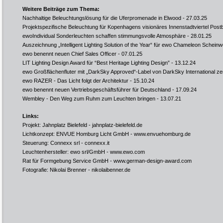
Weitere Beiträge zum Thema:
Nachhaltige Beleuchtungslösung für die Uferpromenade in Elwood
- 27.03.25
Projektspezifische Beleuchtung für Kopenhagens visionäres Innenstadtviertel Post
ewoIndividual Sonderleuchten schaffen stimmungsvolle Atmosphäre
- 28.01.25
Auszeichnung „Intelligent Lighting Solution of the Year“ für ewo Chameleon Scheinw
ewo benennt neuen Chief Sales Officer
- 07.01.25
LIT Lighting Design Award für “Best Heritage Lighting Design”
- 13.12.24
ewo Großflächenfluter mit „DarkSky Approved“-Label von DarkSky International zerti
ewo RAZER - Das Licht folgt der Architektur
- 15.10.24
ewo benennt neuen Vertriebsgeschäftsführer für Deutschland
- 17.09.24
Wembley - Den Weg zum Ruhm zum Leuchten bringen
- 13.07.21
Links:
Projekt: Jahnplatz Bielefeld -
jahnplatz-bielefeld.de
Lichtkonzept: ENVUE Homburg Licht GmbH -
www.envuehomburg.de
Steuerung: Connexx srl -
connexx.it
Leuchtenhersteller: ewo srl/GmbH -
www.ewo.com
Rat für Formgebung Service GmbH -
www.german-design-award.com
Fotografie: Nikolai Brenner -
nikolaibenner.de