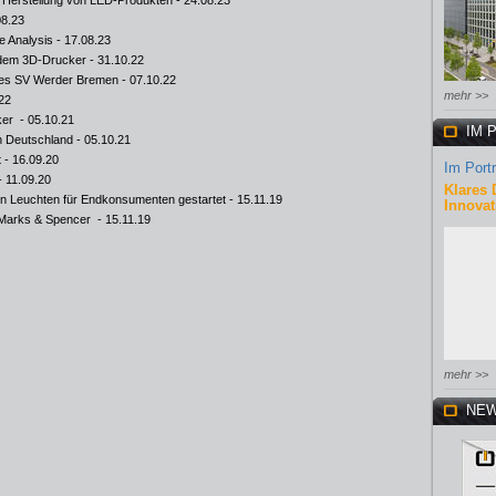
ur Herstellung von LED-Produkten
- 24.08.23
08.23
e Analysis
- 17.08.23
s dem 3D-Drucker
- 31.10.22
 des SV Werder Bremen
- 07.10.22
mehr >>
22
ker
- 05.10.21
IM 
n Deutschland
- 05.10.21
t
- 16.09.20
Im Portr
- 11.09.20
Klares 
on Leuchten für Endkonsumenten gestartet
- 15.11.19
Innovat
 Marks & Spencer
- 15.11.19
mehr >>
NEW