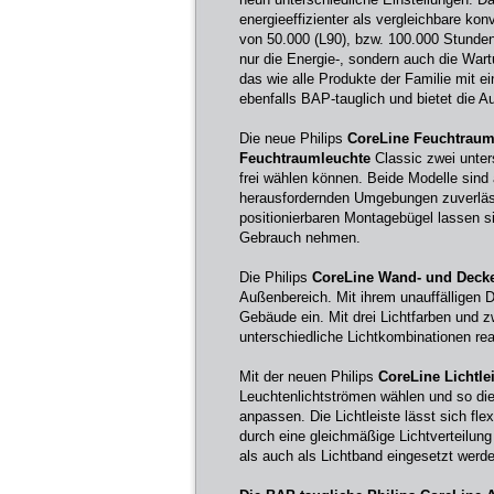
energieeffizienter als vergleichbare ko
von 50.000 (L90), bzw. 100.000 Stunden (
nur die Energie-, sondern auch die War
das wie alle Produkte der Familie mit e
ebenfalls BAP-tauglich und bietet die A
Die neue Philips
CoreLine Feuchtraum
Feuchtraumleuchte
Classic zwei unter
frei wählen können. Beide Modelle sind
herausfordernden Umgebungen zuverläss
positionierbaren Montagebügel lassen si
Gebrauch nehmen.
Die Philips
CoreLine Wand- und Decke
Außenbereich. Mit ihrem unauffälligen De
Gebäude ein. Mit drei Lichtfarben und
unterschiedliche Lichtkombinationen re
Mit der neuen Philips
CoreLine Lichtle
Leuchtenlichtströmen wählen und so die 
anpassen. Die Lichtleiste lässt sich fl
durch eine gleichmäßige Lichtverteilun
als auch als Lichtband eingesetzt werd