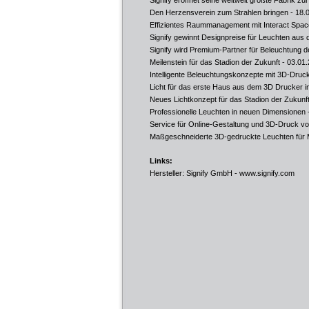
Signify eröffnet seine weltweit größte Fabrik z
Den Herzensverein zum Strahlen bringen
- 18.
Effizientes Raummanagement mit Interact Spac
Signify gewinnt Designpreise für Leuchten au
Signify wird Premium-Partner für Beleuchtung
Meilenstein für das Stadion der Zukunft
- 03.01.
Intelligente Beleuchtungskonzepte mit 3D-Druc
Licht für das erste Haus aus dem 3D Drucker i
Neues Lichtkonzept für das Stadion der Zukunf
Professionelle Leuchten in neuen Dimensionen
Service für Online-Gestaltung und 3D-Druck v
Maßgeschneiderte 3D‑gedruckte Leuchten für
Links:
Hersteller: Signify GmbH -
www.signify.com