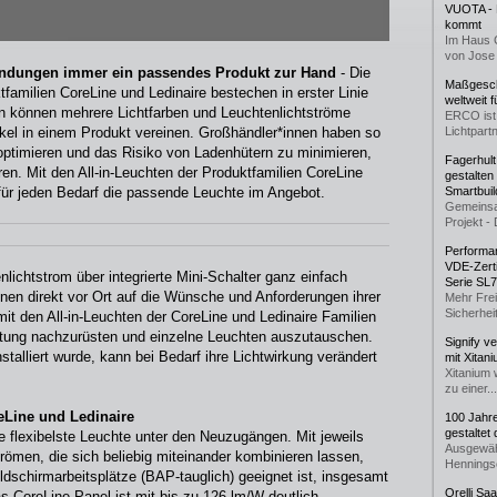
VUOTA - L
kommt
Im Haus 
von Jose 
wendungen immer ein passendes Produkt zur Hand
- Die
Maßgeschn
amilien CoreLine und Ledinaire bestechen in erster Linie
weltweit 
hten können mehrere Lichtfarben und Leuchtenlichtströme
ERCO ist 
tikel in einem Produkt vereinen. Großhändler*innen haben so
Lichtpartn
 optimieren und das Risiko von Ladenhütern zu minimieren,
Fagerhul
ren. Mit den All-in-Leuchten der Produktfamilien CoreLine
gestalten
 für jeden Bedarf die passende Leuchte im Angebot.
Smartbuil
Gemeinsa
Projekt - 
Performan
VDE-Zerti
nlichtstrom über integrierte Mini-Schalter ganz einfach
Serie SL
nen direkt vor Ort auf die Wünsche und Anforderungen ihrer
Mehr Frei
Sicherheit
it den All-in-Leuchten der CoreLine und Ledinaire Familien
chtung nachzurüsten und einzelne Leuchten auszutauschen.
Signify v
alliert wurde, kann bei Bedarf ihre Lichtwirkung verändert
mit Xitan
Xitanium 
zu einer...
eLine und Ledinaire
100 Jahr
gestaltet
ie flexibelste Leuchte unter den Neuzugängen. Mit jeweils
Ausgewäh
trömen, die sich beliebig miteinander kombinieren lassen,
Henningse
ildschirmarbeitsplätze (BAP-tauglich) geeignet ist, insgesamt
Orelli Sa
s CoreLine Panel ist mit bis zu 126 lm/W deutlich