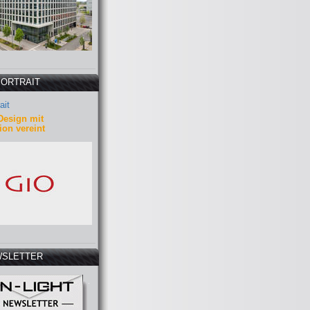
PORTRAIT
ait
Design mit
ion vereint
SLETTER