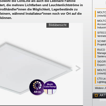
Sowohl die CoreLine als auch die Ledinaire Familie
ert, die mehrere Lichtfarben und Leuchtenlichtströme in
Großhändler*innen die Möglichkeit, Lagerbestände zu
MOLTO 
leinern, während Installateur*innen noch vor Ort auf die
(m/w/d)
 können.
MOLTO
Accoun
Bildübersicht
Industr
SITEC
Vertrie
SCHMI
Projekt
RUCO L
Manager
Sanieru
SIGOR L
Export 
MOLTO 
(m/w/d)
LTS Li
Lightin
Weitere 
AKT
BR