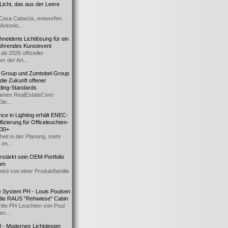
icht, das aus der Leere
Casa Catasüs, entworfen
Antonio...
eiderte Lichtlösung für ein
führendes Kunstevent
ab 2026 offizieller
er der Art...
t Group und Zumtobel Group
 die Zukunft offener
ding-Standards
mes RealEstateCore-
Die...
ce in Lighting erhält ENEC-
fizierung für Officeleuchten-
730+
heit in der Planung, mehr
 im...
erstärkt sein OEM-Portfolio
ium
wird von einer Produktfamilie
e System PH - Louis Poulsen
 die RAUS "Rehwiese" Cabin
lte PH-Leuchten von Poul
n...
al - Modernes Lichtdesign