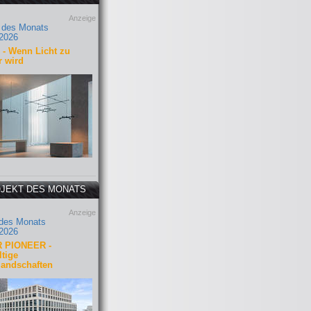
Anzeige
 des Monats
2026
- Wenn Licht zu
r wird
JEKT DES MONATS
Anzeige
 des Monats
2026
 PIONEER -
tige
landschaften