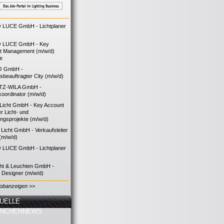
LUCE GmbH - Lichtplaner
 LUCE GmbH - Key
t Management (m/w/d)
ie
O GmbH -
bsbeauftragter City (m/w/d)
TZ-WILA GmbH -
koordinator (m/w/d)
icht GmbH - Key Account
 Licht- und
ngsprojekte (m/w/d)
icht GmbH - Verkaufsleiter
(m/w/d)
LUCE GmbH - Lichtplaner
cht & Leuchten GmbH -
g Designer (m/w/d)
Jobanzeigen >>
UELLE
ANCHENNEWS