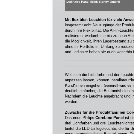
Ledinaire Panel [Bild: Signify GmbH]
Mit flexiblen Leuchten für viele An
insgesamt acht Neuzugänge der Produktf
durch ihre Flexibilität. Die All-in-Leuc
realisieren, wodurch sie bis zu neun Ar
die Möglichkeit, ihren Lagerbestand zu
ohne ihr Portfolio im Umfang zu reduzie
und Ledinaire haben sie auch weiterhin
Weil sich die Lichtfarbe und der Leuchte
anpassen lassen, können Installateur*in
Kund*innen eingehen. Generell wird es m
deutlich einfacher, die Bestandsbeleu
Nachdem die Leuchte angebracht und inst
werden.
Zuwachs für die Produktfamilien Cor
Das neue Philips
CoreLine Panel
ist d
drei Lichtfarben und drei Leuchtenlichts
bietet die LED-Einlegeleuchte, die für B
neun unterschiedliche Einstellungen. Da