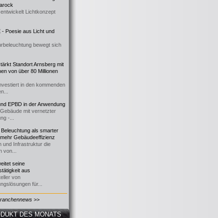
 Barock
entwickelt Lichtkonzept
- Poesie aus Licht und
urbeleuchtung bewegt sich
ärkt Standort Arnsberg mit
onen von über 80 Millionen
nvestiert in den kommenden
n...
d EPBD in der Anwendung
e Gebäude mit vernetzter
ng -...
 Beleuchtung als smarter
 mehr Gebäudeeffizienz
 und Infrastruktur die
n von...
itet seine
tätigkeit aus
eller von
ngslösungen für...
Branchennews >>
DUKT DES MONATS