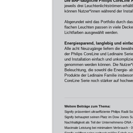
Die BAP-taugliche Philips CoreLine 
jeweils drei Leuchtenlichtströmen erhältl
können Nutzer*innen während der Instal
Abgerundet wird das Portfolio durch das
flachen Leuchten passen in viele Decken
Lichtfarben ausgewählt werden.
Energiesparend, langlebig und einfac
Alle acht Neuzugänge liefern die bewähr
der Philips CoreLine und Ledinaire Seri
und Installation einfach und unkomplizie
genommen werden können. Die Nutzer*inn
Beleuchtung, die sowohl die Energie- a
Produkte der Ledinaire Familie insbeson
CoreLine Serie noch stärker auf hochwe
Weitere Beiträge zum Thema:
Signify präsentiert ultraeffiziente Philips Radii S
Signify behauptet seinen Platz im Dow Jones Sus
Nachhaltigkeit als Teil der Unternehmens-DNA
-
Maximale Leistung bei minimalem Verbrauch
- 0