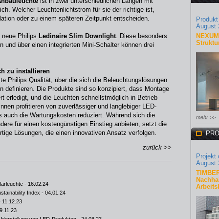
Anbauleuchte
ist in zwei unterschiedlichen Längen mit
ich. Welcher Leuchtenlichtstrom für sie der richtige ist,
lation oder zu einem späteren Zeitpunkt entscheiden.
Produkt
August 
 neue Philips
Ledinaire Slim Downlight
. Diese besonders
NEXUM 
Struktu
 und über einen integrierten Mini-Schalter können drei
h zu installieren
te Philips Qualität, über die sich die Beleuchtungslösungen
en definieren. Die Produkte sind so konzipiert, dass Montage
rt erledigt, und die Leuchten schnellstmöglich in Betrieb
en profitieren von zuverlässiger und langlebiger LED-
ls auch die Wartungskosten reduziert. Während sich die
mehr >>
dere für einen kostengünstigen Einstieg anbieten, setzt die
rtige Lösungen, die einen innovativen Ansatz verfolgen.
PRO
zurück >>
Projekt
August 
TIMBER
Nachhal
olarleuchte
- 16.02.24
Arbeits
tainability Index
- 04.01.24
 11.12.23
9.11.23