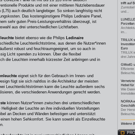
trifft auf
nventionelle Produkte und mit einer mittleren Nutzlebensdauer
Zumtobel 
L75) auch deutlich langlebiger. So sinken langfristig nicht
und...
tungskosten. Das kostengünstigere Philips Ledinaire Panel,
LUNELLE 
inem sehr guten Preis-Leistungsverhältnis überzeugt, ist
Porzellan
uswahl aus drei unterschiedlichen Lichtfarben.
Architekt
im...
leuchte
bietet ebenso wie die Philips
Ledinaire
TRILUX st
schiedliche Leuchtenlichtströme, aus denen die Nutzer*innen
Investiti
 äußerst robust und feuchtraumgeeignet, um so auch in
Euro
TRILUX i
ig Licht spenden zu können. Über die flexibel
drei Jahre
ch die Leuchten innerhalb kürzester Zeit anbringen und in
GModG un
Effizient
Beleuchtu
nleuchte
eignet sich für den Gebrauch im Innen- und
sign fügt sie sich nahtlos in die Architektur der meisten
Vernetzte
Hebel für
 zwei Leuchtenlichtströmen kann die Leuchte außerdem sechs
Wie Daten
alisieren, die verschiedenen Anwendungen gerecht werden.
Immobilie
NORKA we
iste
können Nutzer*innen zwischen drei unterschiedlichen
Geschäfts
Helligkeit der Leuchte an ihre individuellen Vorstellungen
Der Herst
exibel an Decken und Wänden befestigen und unterstützt
Beleuchtu
g einen hohen Sehkomfort. Sie kann sowohl als Einzelleuchte
Weitere 
en.
PRO