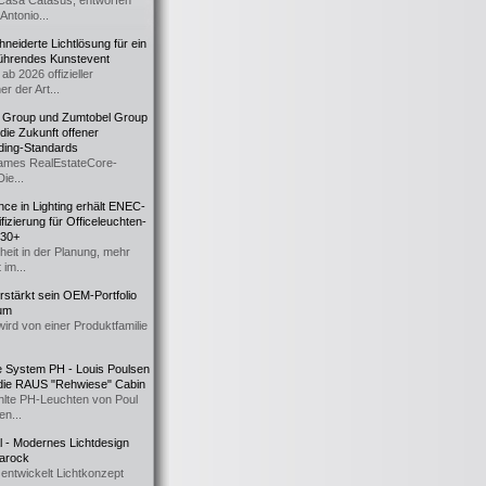
Casa Catasüs, entworfen
Antonio...
eiderte Lichtlösung für ein
führendes Kunstevent
ab 2026 offizieller
er der Art...
t Group und Zumtobel Group
 die Zukunft offener
ding-Standards
mes RealEstateCore-
Die...
ce in Lighting erhält ENEC-
fizierung für Officeleuchten-
730+
heit in der Planung, mehr
 im...
erstärkt sein OEM-Portfolio
ium
wird von einer Produktfamilie
e System PH - Louis Poulsen
 die RAUS "Rehwiese" Cabin
lte PH-Leuchten von Poul
n...
al - Modernes Lichtdesign
 Barock
entwickelt Lichtkonzept