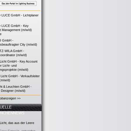
LUCE GmbH - Lichtplaner
 LUCE GmbH - Key
t Management (m/w/d)
ie
O GmbH -
bsbeauftragter City (m/w/d)
TZ-WILA GmbH -
koordinator (m/w/d)
icht GmbH - Key Account
 Licht- und
ngsprojekte (m/w/d)
icht GmbH - Verkaufsleiter
(m/w/d)
cht & Leuchten GmbH -
g Designer (m/w/d)
Jobanzeigen >>
UELLE
ANCHENNEWS
icht, das aus der Leere