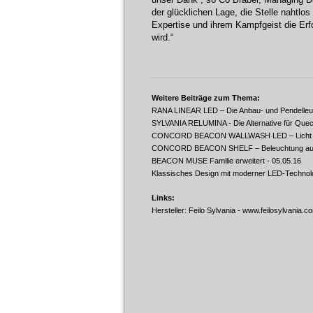
der glücklichen Lage, die Stelle nahtlo
Expertise und ihrem Kampfgeist die Erf
wird.“
Weitere Beiträge zum Thema:
RANA LINEAR LED – Die Anbau- und Pendelleuch
SYLVANIA RELUMINA - Die Alternative für Que
CONCORD BEACON WALLWASH LED – Licht vo
CONCORD BEACON SHELF – Beleuchtung auf 
BEACON MUSE Familie erweitert
- 05.05.16
Klassisches Design mit moderner LED-Technol
Links:
Hersteller: Feilo Sylvania -
www.feilosylvania.c