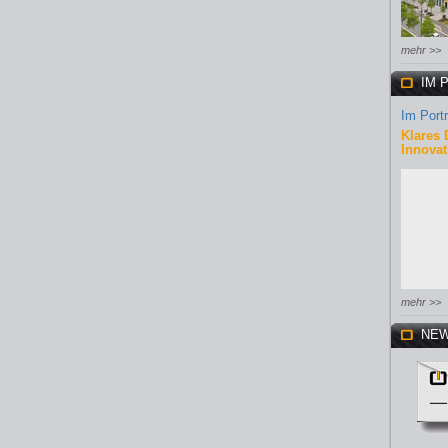
mehr >>
IM 
Im Portr
Klares 
Innovat
mehr >>
NEW