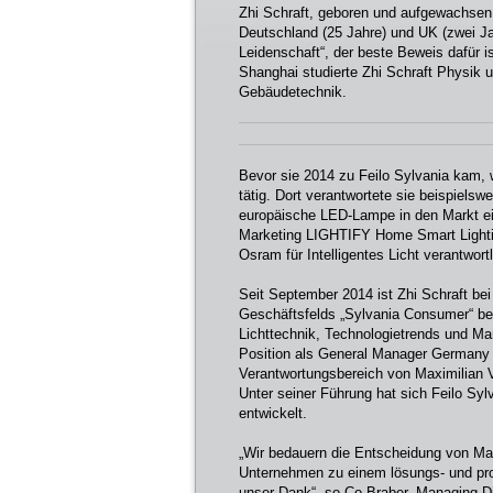
Zhi Schraft, geboren und aufgewachsen i
Deutschland (25 Jahre) und UK (zwei Jah
Leidenschaft“, der beste Beweis dafür i
Shanghai studierte Zhi Schraft Physik u
Gebäudetechnik.
Bevor sie 2014 zu Feilo Sylvania kam, 
tätig. Dort verantwortete sie beispiel
europäische LED-Lampe in den Markt eing
Marketing LIGHTIFY Home Smart Lighting
Osram für Intelligentes Licht verantwortl
Seit September 2014 ist Zhi Schraft be
Geschäftsfelds „Sylvania Consumer“ bet
Lichttechnik, Technologietrends und Mar
Position als General Manager Germany 
Verantwortungsbereich von Maximilian 
Unter seiner Führung hat sich Feilo Syl
entwickelt.
„Wir bedauern die Entscheidung von Max
Unternehmen zu einem lösungs- und proj
unser Dank“, so Co Braber, Managing Di