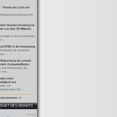
- Poesie aus Licht und
urbeleuchtung bewegt sich
ärkt Standort Arnsberg mit
onen von über 80 Millionen
nvestiert in den kommenden
n...
d EPBD in der Anwendung
e Gebäude mit vernetzter
ng -...
 Beleuchtung als smarter
 mehr Gebäudeeffizienz
 und Infrastruktur die
n von...
itet seine
tätigkeit aus
eller von
ngslösungen für...
Branchennews >>
DUKT DES MONATS
Anzeige