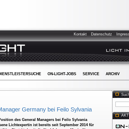
Kontakt
Datenschutz
Impres
DIENSTLEISTERSUCHE
ON-LIGHT-JOBS
SERVICE
ARCHIV
Suc
 Manager Germany bei Feilo Sylvania
AKT
 Position des General Managers bei Feilo Sylvania
e Lichtexpertin ist bereits seit September 2014 für