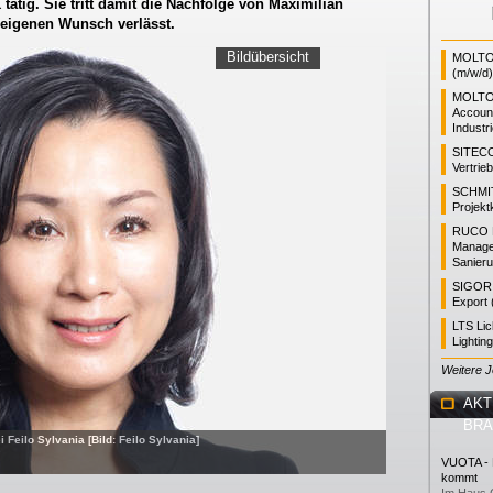
tätig. Sie tritt damit die Nachfolge von Maximilian
 eigenen Wunsch verlässt.
Bildübersicht
MOLTO 
(m/w/d)
MOLTO
Accoun
Industr
SITEC
Vertrie
SCHMI
Projekt
RUCO L
Manager
Sanieru
SIGOR L
Export 
LTS Li
Lightin
Weitere 
AKT
BR
Feilo Sylvania [Bild: Feilo Sylvania]
VUOTA - L
kommt