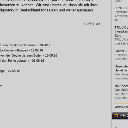
und...
s besetzen zu können. Wir sind überzeugt, dass sie mit ihrer
LUNELLE 
olgsstory in Deutschland fortsetzen und weiter ausbauen
Porzellan
Architekt
im...
zurück >>
TRILUX st
Investiti
Euro
TRILUX i
drei Jahre
ten mit klaren Strukturen
- 06.10.16
cksilberdampflampen
- 12.09.16
GModG un
Effizient
n der Decke bis zum Boden
- 16.08.16
Beleuchtu
den Punkt gebracht
- 01.08.16
Vernetzte
Hebel für
ogie
- 27.04.16
Wie Daten
Immobilie
NORKA we
om
Geschäfts
Der Herst
Beleuchtu
Weitere 
PRO