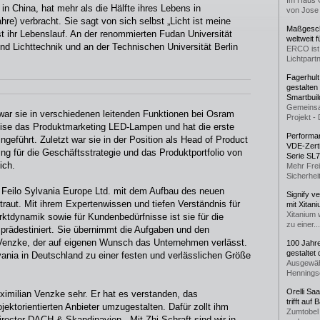
Im Haus 
n China, hat mehr als die Hälfte ihres Lebens in
von Jose 
re) verbracht. Sie sagt von sich selbst „Licht ist meine
Maßgeschn
st ihr Lebenslauf. An der renommierten Fudan Universität
weltweit 
nd Lichttechnik und an der Technischen Universität Berlin
ERCO ist 
Lichtpartn
Fagerhul
gestalten
Smartbuil
Gemeinsa
war sie in verschiedenen leitenden Funktionen bei Osram
Projekt - 
sweise das Produktmarketing LED-Lampen und hat die erste
Performan
eführt. Zuletzt war sie in der Position als Head of Product
VDE-Zerti
 für die Geschäftsstrategie und das Produktportfolio von
Serie SL
ich.
Mehr Frei
Sicherheit
i Feilo Sylvania Europe Ltd. mit dem Aufbau des neuen
Signify v
raut. Mit ihrem Expertenwissen und tiefen Verständnis für
mit Xitan
Xitanium 
ktdynamik sowie für Kundenbedürfnisse ist sie für die
zu einer...
prädestiniert. Sie übernimmt die Aufgaben und den
Venzke, der auf eigenen Wunsch das Unternehmen verlässt.
100 Jahr
gestaltet
vania in Deutschland zu einer festen und verlässlichen Größe
Ausgewäh
Henningse
Orelli Sa
imilian Venzke sehr. Er hat es verstanden, das
trifft auf
ektorientierten Anbieter umzugestalten. Dafür zollt ihm
Zumtobel 
rector DACH & Skandinavien. „Mit Zhi Schraft sind wir in