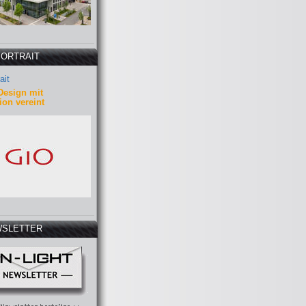
PORTRAIT
ait
Design mit
ion vereint
SLETTER