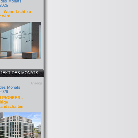
 des Monats
2026
- Wenn Licht zu
r wird
JEKT DES MONATS
Anzeige
 des Monats
2026
 PIONEER -
tige
landschaften