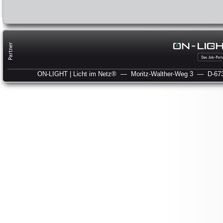
ON-LIGHT | Licht im Netz®
— Moritz-Walther-Weg 3
— D-673