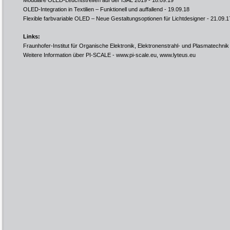
Modulare OLED-Leuchtstreifen auf der ISAL 2019
- 18.09.19
OLED-Integration in Textilien – Funktionell und auffallend
- 19.09.18
Flexible farbvariable OLED – Neue Gestaltungsoptionen für Lichtdesigner
- 21.09.1
Links:
Fraunhofer-Institut für Organische Elektronik, Elektronenstrahl- und Plasmatechnik
Weitere Information über PI-SCALE -
www.pi-scale.eu
,
www.lyteus.eu