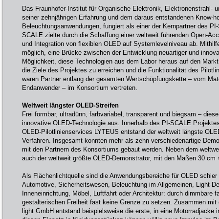
Das Fraunhofer-Institut für Organische Elektronik, Elektronenstrahl-
seiner zehnjährigen Erfahrung und dem daraus entstandenen Know-h
Beleuchtungsanwendungen, fungiert als einer der Kernpartner des P
SCALE zielte durch die Schaffung einer weltweit führenden Open-Acces
und Integration von flexiblen OLED auf Systemlevelniveau ab. Mithilf
möglich, eine Brücke zwischen der Entwicklung neuartiger und innova
Möglichkeit, diese Technologien aus dem Labor heraus auf den Markt
die Ziele des Projektes zu erreichen und die Funktionalität des Pilotli
waren Partner entlang der gesamten Wertschöpfungskette – vom Mater
Endanwender – im Konsortium vertreten.
Weltweit längster OLED-Streifen
Frei formbar, ultradünn, farbvariabel, transparent und biegsam – diese
innovative OLED-Technologie aus. Innerhalb des PI-SCALE Projektes
OLED-Pilotlinienservices LYTEUS entstand der weltweit längste OLED-
Verfahren. Insgesamt konnten mehr als zehn verschiedenartige Dem
mit den Partnern des Konsortiums gebaut werden. Neben dem weltwei
auch der weltweit größte OLED-Demonstrator, mit den Maßen 30 cm 
Als Flächenlichtquelle sind die Anwendungsbereiche für OLED schier
Automotive, Sicherheitswesen, Beleuchtung im Allgemeinen, Light-De
Inneneinrichtung, Möbel, Luftfahrt oder Architektur: durch dimmbare f
gestalterischen Freiheit fast keine Grenze zu setzen. Zusammen mi
light GmbH entstand beispielsweise die erste, in eine Motorradjacke i