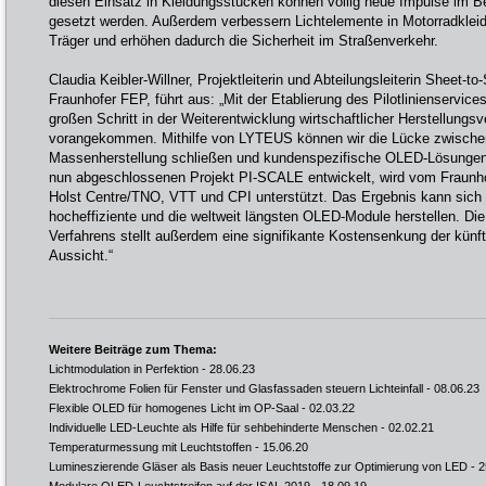
diesen Einsatz in Kleidungsstücken können völlig neue Impulse im B
gesetzt werden. Außerdem verbessern Lichtelemente in Motorradkleidu
Träger und erhöhen dadurch die Sicherheit im Straßenverkehr.
Claudia Keibler-Willner, Projektleiterin und Abteilungsleiterin Sheet-
Fraunhofer FEP, führt aus: „Mit der Etablierung des Pilotlinienservic
großen Schritt in der Weiterentwicklung wirtschaftlicher Herstellungsv
vorangekommen. Mithilfe von LYTEUS können wir die Lücke zwisch
Massenherstellung schließen und kundenspezifische OLED-Lösunge
nun abgeschlossenen Projekt PI-SCALE entwickelt, wird vom Fraunho
Holst Centre/TNO, VTT und CPI unterstützt. Das Ergebnis kann sich 
hocheffiziente und die weltweit längsten OLED-Module herstellen. Die
Verfahrens stellt außerdem eine signifikante Kostensenkung der künf
Aussicht.“
Weitere Beiträge zum Thema:
Lichtmodulation in Perfektion
- 28.06.23
Elektrochrome Folien für Fenster und Glasfassaden steuern Lichteinfall
- 08.06.23
Flexible OLED für homogenes Licht im OP-Saal
- 02.03.22
Individuelle LED-Leuchte als Hilfe für sehbehinderte Menschen
- 02.02.21
Temperaturmessung mit Leuchtstoffen
- 15.06.20
Lumineszierende Gläser als Basis neuer Leuchtstoffe zur Optimierung von LED
- 2