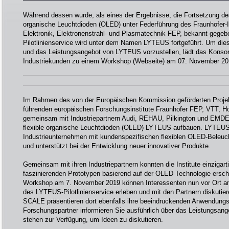
Während dessen wurde, als eines der Ergebnisse, die Fortsetzung des P
organische Leuchtdioden (OLED) unter Federführung des Fraunhofer-In
Elektronik, Elektronenstrahl- und Plasmatechnik FEP, bekannt gege
Pilotlinienservice wird unter dem Namen LYTEUS fortgeführt. Um di
und das Leistungsangebot von LYTEUS vorzustellen, lädt das Konsor
Industriekunden zu einem Workshop (Webseite) am 07. November 20
Im Rahmen des von der Europäischen Kommission geförderten Proje
führenden europäischen Forschungsinstitute Fraunhofer FEP, VTT, H
gemeinsam mit Industriepartnern Audi, REHAU, Pilkington und EMDE d
flexible organische Leuchtdioden (OLED) LYTEUS aufbauen. LYTEUS i
Industrieunternehmen mit kundenspezifischen flexiblen OLED-Beleuc
und unterstützt bei der Entwicklung neuer innovativer Produkte.
Gemeinsam mit ihren Industriepartnern konnten die Institute einzigart
faszinierenden Prototypen basierend auf der OLED Technologie erscha
Workshop am 7. November 2019 können Interessenten nun vor Ort a
des LYTEUS-Pilotlinienservice erleben und mit den Partnern diskutiere
SCALE präsentieren dort ebenfalls ihre beeindruckenden Anwendungsf
Forschungspartner informieren Sie ausführlich über das Leistungsa
stehen zur Verfügung, um Ideen zu diskutieren.