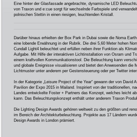
Eine hinter der Glasfassade angebrachte, dynamische LED Beleucht
von Traxon und e:cue sorgt für wechselnde Farbspiele und verwandelt
polnischen Stettin in einen riesigen, leuchtenden Kristall.
Darüber hinaus erhielten der Box Park in Dubai sowie die Noma Earth
eine lobende Erwähnung in der Rubrik. Die drei 5,60 Meter hohen N
Cundall Light4 beleuchtet und erfüllen neben ihrer Funktion als Klim
Aufgabe. Mit Hilfe der interaktiven Lichtinstallation von Osram und T
einem kraftvollen Kommunikationstool. Die Beleuchtung kann versch
und globale Ereignisse visualisieren und bietet den Anwesenden die 
Lichtmuster unter anderem per Gestensteuerung oder per Twitter inter
In der Kategorie „Leisure Project of the Year“ gewann der von David 
Pavilion der Expo 2015 in Mailand. Inspiriert von der traditionellen, n
Landes entwickelte Foster + Partners das Konzept, welches leicht a
kann. Das Beleuchtungskonzept enthält unter anderem Traxon Produ
Die Lighting Design Awards gehören weltweit zu den größten und re
im Bereich der Architekturbeleuchtung. Projekte aus 17 Ländern wurde
Design Awards in London prämiert.