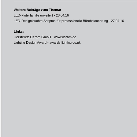
Weitere Beiträge zum Thema:
LED-Fluterfamilie erweitert
- 28.04.16
LED-Designleuchte Scriptus für professionelle Bürobeleuchtung
- 27.04.16
Links:
Hersteller: Osram GmbH -
www.osram.de
Lighting Design Award -
awards.lighting.co.uk