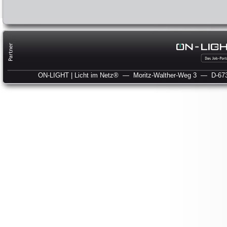
ON-LIGHT | Licht im Netz®
— Moritz-Walther-Weg 3
— D-673