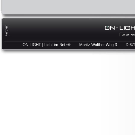
ON-LIGHT | Licht im Netz®
— Moritz-Walther-Weg 3
— D-673