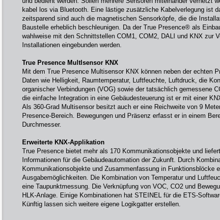
und bedient werden. Sollen mehrere Sensoren miteinander vernetzt we
kabel los via Bluetooth. Eine lästige zusätzliche Kabelverlegung ist d
zeitsparend sind auch die magnetischen Sensorköpfe, die die Installa
Baustelle erheblich beschleunigen. Da der True Presence® als Einba
wahlweise mit den Schnittstellen COM1, COM2, DALI und KNX zur Ver
Installationen eingebunden werden.
True Presence Multlsensor KNX
Mit dem True Presence Multisensor KNX können neben der echten P
Daten wie Helligkeit, Raumtemperatur, Luftfeuchte, Luftdruck, die Konz
organischer Verbindungen (VOG) sowie der tatsächlich gemessene CO
die einfache Integration in eine Gebäudesteuerung ist er mit einer KNX
Als 360-Grad Multisensor besitzt auch er eine Reichweite von 9 Met
Presence-Bereich. Bewegungen und Präsenz erfasst er in einem Bere
Durchmesser.
Erweiterte KNX-Applikation
True Presence bietet mehr als 170 Kommunikationsobjekte und liefert
Informationen für die Gebäudeautomation der Zukunft. Durch Kombina
Kommunikationsobjekte und Zusammenfassung in Funktionsblöcke en
Ausgabemöglichkeiten. Die Kombination von Temperatur und Luftfeuc
eine Taupunktmessung. Die Verknüpfung von VOC, CO2 und Bewegung 
HLK-Anlage. Einige Kombinationen hat STEINEL für die ETS-Software 
Künftig lassen sich weitere eigene Logikgatter erstellen.