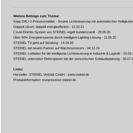
Weitere Beiträge zum Thema:
Kopp DALI-2-Präsenzmelder - Smarte Lichtsteuerung mit automatischer Helligkeits
Doppelt clever, doppelt energieeffizient
- 12.03.21
Covid-Eintritts-System von STEINEL regelt Kundenzutritt
- 28.05.20
Über 90% Energieersparnis durch Intelligent-Lighting-Lösung
- 11.05.20
STEINEL TV geht auf Sendung
- 14.04.20
STEINEL mit neuem Partner auf Wachstumskurs
- 04.12.19
STEINEL-Leitfaden für die intelligente Lichtsteuerung in Industrie & Logistik
- 10.09.
STEINEL unterstützt Elektroplaner bei der sensorischen Gebäudeplanung
- 30.07.
Links:
Hersteller: STEINEL Vertrieb GmbH -
www.steinel.de
Produktinformation:
truepresence.steinel.de