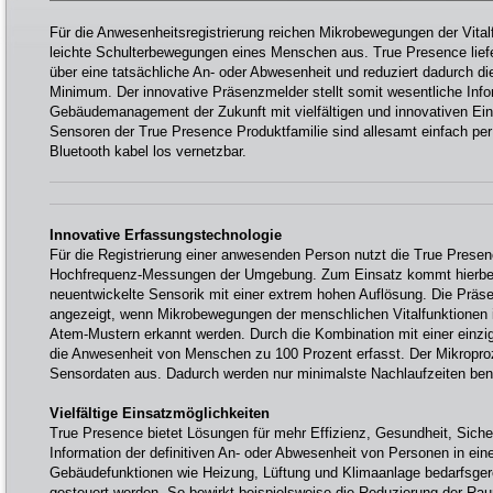
Für die Anwesenheitsregistrierung reichen Mikrobewegungen der Vital
leichte Schulterbewegungen eines Menschen aus. True Presence liefer
über eine tatsächliche An- oder Abwesenheit und reduziert dadurch di
Minimum. Der innovative Präsenzmelder stellt somit wesentliche Info
Gebäudemanagement der Zukunft mit vielfältigen und innovativen Eins
Sensoren der True Presence Produktfamilie sind allesamt einfach per
Bluetooth kabel los vernetzbar.
Innovative Erfassungstechnologie
Für die Registrierung einer anwesenden Person nutzt die True Presen
Hochfrequenz-Messungen der Umgebung. Zum Einsatz kommt hierbe
neuentwickelte Sensorik mit einer extrem hohen Auflösung. Die Prä
angezeigt, wenn Mikrobewegungen der menschlichen Vitalfunktionen 
Atem-Mustern erkannt werden. Durch die Kombination mit einer einzig
die Anwesenheit von Menschen zu 100 Prozent erfasst. Der Mikroproz
Sensordaten aus. Dadurch werden nur minimalste Nachlaufzeiten benö
Vielfältige Einsatzmöglichkeiten
True Presence bietet Lösungen für mehr Effizienz, Gesundheit, Siche
Information der definitiven An- oder Abwesenheit von Personen in e
Gebäudefunktionen wie Heizung, Lüftung und Klimaanlage bedarfsge
gesteuert werden. So bewirkt beispielsweise die Reduzierung der Ra