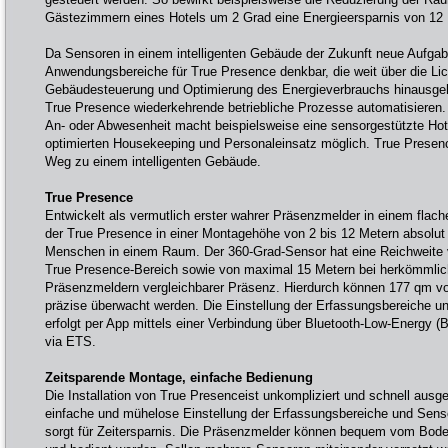
Gästezimmern eines Hotels um 2 Grad eine Energieersparnis von 12 
Da Sensoren in einem intelligenten Gebäude der Zukunft neue Aufga
Anwendungsbereiche für True Presence denkbar, die weit über die Lic
Gebäudesteuerung und Optimierung des Energieverbrauchs hinausgeh
True Presence wiederkehrende betriebliche Prozesse automatisieren. D
An- oder Abwesenheit macht beispielsweise eine sensorgestützte Ho
optimierten Housekeeping und Personaleinsatz möglich. True Prese
Weg zu einem intelligenten Gebäude.
True Presence
Entwickelt als vermutlich erster wahrer Präsenzmelder in einem flac
der True Presence in einer Montagehöhe von 2 bis 12 Metern absolut
Menschen in einem Raum. Der 360-Grad-Sensor hat eine Reichweite
True Presence-Bereich sowie von maximal 15 Metern bei herkömmlich
Präsenzmeldern vergleichbarer Präsenz. Hierdurch können 177 qm v
präzise überwacht werden. Die Einstellung der Erfassungsbereiche u
erfolgt per App mittels einer Verbindung über Bluetooth-Low-Energy (B
via ETS.
Zeitsparende Montage, einfache Bedienung
Die Installation von True Presenceist unkompliziert und schnell ausge
einfache und mühelose Einstellung der Erfassungsbereiche und Senso
sorgt für Zeitersparnis. Die Präsenzmelder können bequem vom Bod