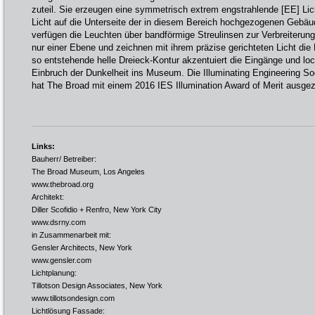
zuteil. Sie erzeugen eine symmetrisch extrem engstrahlende [EE] Lich
Licht auf die Unterseite der in diesem Bereich hochgezogenen Gebäu
verfügen die Leuchten über bandförmige Streulinsen zur Verbreiterun
nur einer Ebene und zeichnen mit ihrem präzise gerichteten Licht di
so entstehende helle Dreieck-Kontur akzentuiert die Eingänge und lo
Einbruch der Dunkelheit ins Museum. Die Illuminating Engineering So
hat The Broad mit einem 2016 IES Illumination Award of Merit ausgez
Links:
Bauherr/ Betreiber:
The Broad Museum, Los Angeles
www.thebroad.org
Architekt:
Diller Scofidio + Renfro, New York City
www.dsrny.com
in Zusammenarbeit mit:
Gensler Architects, New York
www.gensler.com
Lichtplanung:
Tillotson Design Associates, New York
www.tillotsondesign.com
Lichtlösung Fassade: