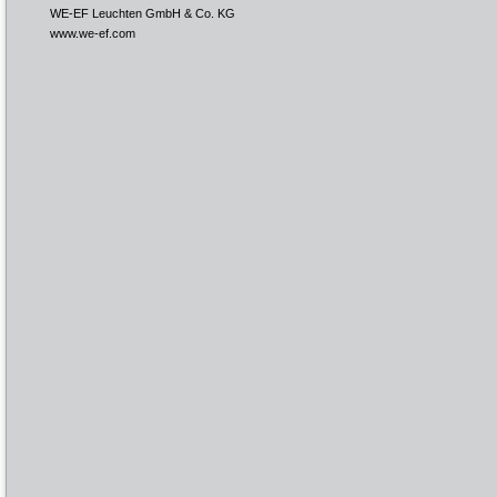
WE-EF Leuchten GmbH & Co. KG
www.we-ef.com