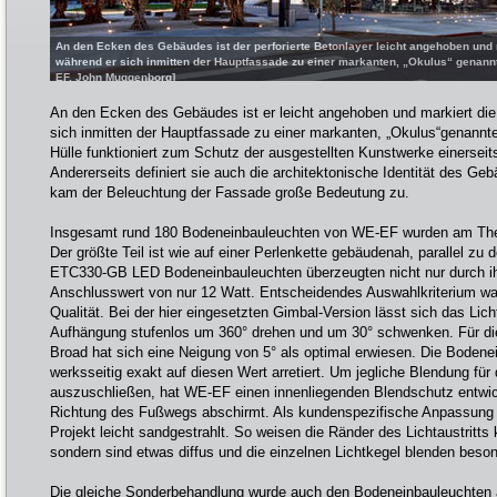
An den Ecken des Gebäudes ist der perforierte Betonlayer leicht angehoben und 
während er sich inmitten der Hauptfassade zu einer markanten, „Okulus“ genannt
EF, John Muggenborg]
An den Ecken des Gebäudes ist er leicht angehoben und markiert die
sich inmitten der Hauptfassade zu einer markanten, „Okulus“genannt
Hülle funktioniert zum Schutz der ausgestellten Kunstwerke einerseits 
Andererseits definiert sie auch die architektonische Identität des Ge
kam der Beleuchtung der Fassade große Bedeutung zu.
Insgesamt rund 180 Bodeneinbauleuchten von WE-EF wurden am The 
Der größte Teil ist wie auf einer Perlenkette gebäudenah, parallel zu
ETC330-GB LED Bodeneinbauleuchten überzeugten nicht nur durch ihr
Anschlusswert von nur 12 Watt. Entscheidendes Auswahlkriterium war
Qualität. Bei der hier eingesetzten Gimbal-Version lässt sich das Li
Aufhängung stufenlos um 360° drehen und um 30° schwenken. Für 
Broad hat sich eine Neigung von 5° als optimal erwiesen. Die Boden
werksseitig exakt auf diesen Wert arretiert. Um jegliche Blendung für
auszuschließen, hat WE-EF einen innenliegenden Blendschutz entwick
Richtung des Fußwegs abschirmt. Als kundenspezifische Anpassung w
Projekt leicht sandgestrahlt. So weisen die Ränder des Lichtaustritts 
sondern sind etwas diffus und die einzelnen Lichtkegel blenden beson
Die gleiche Sonderbehandlung wurde auch den Bodeneinbauleuchten