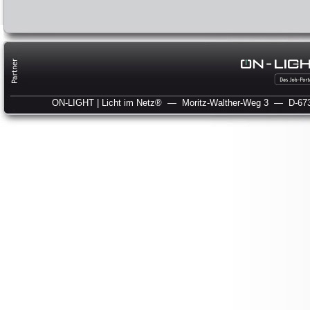
ON-LIGHT | Licht im Netz®
— Moritz-Walther-Weg 3
— D-673