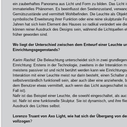
ein zauberhaftes Panorama aus Licht und Form zu bilden. Das Licht is
immaterielles Phänomen. Es beeinflusst den Seelenzustand, verwan
Gemütszustände und vermittelt Wohlbefinden. Die Leuchte als Objekt 
symbolische Erweiterung ihrer Funktion oder eine reine skulpturale Fo
Jahren hat sich kein Element des Hauses so radikal verändert wie d
können reiner Ausdruck des Designs sein, während die Lichtquellen effi
früher geworden sind.
Wo liegt der Unterschied zwischen dem Entwurf einer Leuchte 
Einrichtungsgegenstands
?
Karim Rashid
: Die Beleuchtung unterscheidet sich in zwei grundlege
Einrichtung: Erstens in der Technologie, zweitens in der Interaktion 
meistens passiver ist und nicht berührt werden kann wie Einrichtung
Interaktion mit einer Leuchte meist nur darin besteht, einen Schalter 
selbstverständlich funktionell sein, aber auch über eine anziehende,
dem Benutzer etwas vermittelt, auch wenn das Licht ausgeschaltet ist
Fall ist).
Nafir ist das Beispiel einer Leuchte, die sowohl eingeschaltet, als a
ist. Nafir ist eine funktionelle Skulptur. Sie ist dynamisch, und ihre 
Ausdruck des Lichtes selbst.
Lorenzo Truant von Axo Light, wie hat sich der Übergang von d
vollzogen
?