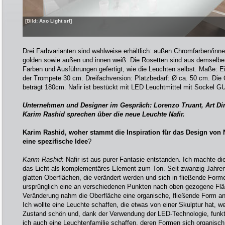
[Bild: Axo Light srl]
Drei Farbvarianten sind wahlweise erhältlich: außen Chromfarben/inn
golden sowie außen und innen weiß. Die Rosetten sind aus demselben
Farben und Ausführungen gefertigt, wie die Leuchten selbst. Maße: 
der Trompete 30 cm. Dreifachversion: Platzbedarf: Ø ca. 50 cm. Die
beträgt 180cm. Nafir ist bestückt mit LED Leuchtmittel mit Sockel G
Unternehmen und Designer im Gespräch: Lorenzo Truant, Art Dir
Karim Rashid sprechen über die neue Leuchte Nafir.
Karim Rashid, woher stammt die Inspiration für das Design von 
eine spezifische Idee
?
Karim Rashid
: Nafir ist aus purer Fantasie entstanden. Ich machte d
das Licht als komplementäres Element zum Ton. Seit zwanzig Jahren 
glatten Oberflächen, die verändert werden und sich in fließende For
ursprünglich eine an verschiedenen Punkten nach oben gezogene Fläc
Veränderung nahm die Oberfläche eine organische, fließende Form an,
Ich wollte eine Leuchte schaffen, die etwas von einer Skulptur hat, 
Zustand schön und, dank der Verwendung der LED-Technologie, funktion
ich auch eine Leuchtenfamilie schaffen, deren Formen sich organisc