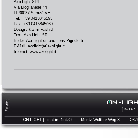
Axo Light SRL
Via Moglianese 44
IT 30037 Scorzè VE
Tel: +39 0415845193
Fax: +39 0415845060
Design: Karim Rashid
Text: Axo Light SRL
Bilder: Axi Light srl und Loris Pignoletti
E-Mail:
axolight(at)axolight.it
Internet:
www.axolight.it
ON-LIGHT | Licht im Netz®
— Moritz-Walther-Weg 3
— D-673