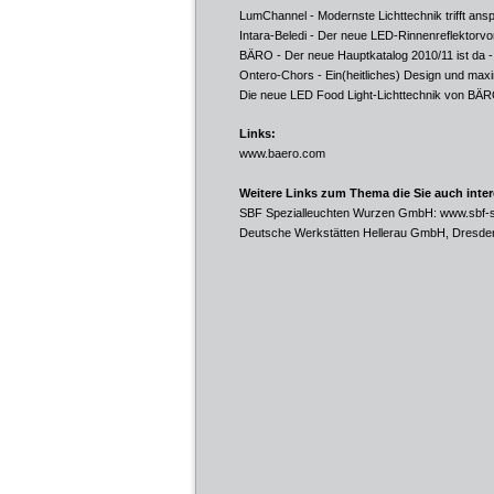
LumChannel - Modernste Lichttechnik trifft ans
Intara-Beledi - Der neue LED-Rinnenreflektor
BÄRO - Der neue Hauptkatalog 2010/11 ist da
-
Ontero-Chors - Ein(heitliches) Design und maxi
Die neue LED Food Light-Lichttechnik von BÄ
Links:
www.baero.com
Weitere Links zum Thema die Sie auch inte
SBF Spezialleuchten Wurzen GmbH:
www.sbf-s
Deutsche Werkstätten Hellerau GmbH, Dresde