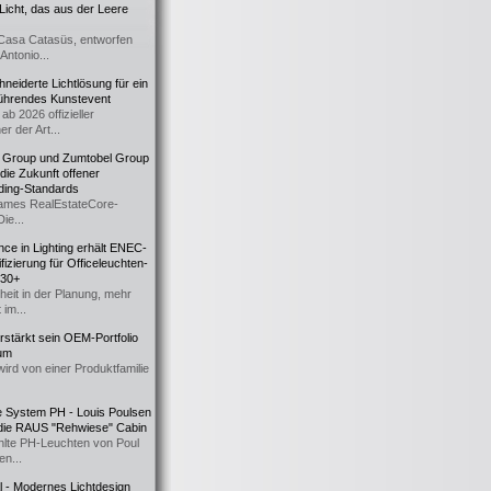
icht, das aus der Leere
Casa Catasüs, entworfen
Antonio...
eiderte Lichtlösung für ein
führendes Kunstevent
ab 2026 offizieller
er der Art...
t Group und Zumtobel Group
 die Zukunft offener
ding-Standards
mes RealEstateCore-
Die...
ce in Lighting erhält ENEC-
fizierung für Officeleuchten-
730+
heit in der Planung, mehr
 im...
erstärkt sein OEM-Portfolio
ium
wird von einer Produktfamilie
e System PH - Louis Poulsen
 die RAUS "Rehwiese" Cabin
lte PH-Leuchten von Poul
n...
al - Modernes Lichtdesign