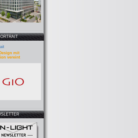
PORTRAIT
ait
Design mit
ion vereint
SLETTER