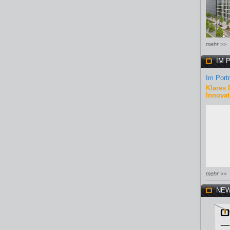
mehr >>
IM 
Im Portr
Klares 
Innovat
mehr >>
NEW