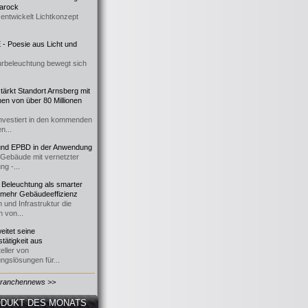
 Barock
entwickelt Lichtkonzept
- Poesie aus Licht und
urbeleuchtung bewegt sich
ärkt Standort Arnsberg mit
onen von über 80 Millionen
nvestiert in den kommenden
n...
d EPBD in der Anwendung
e Gebäude mit vernetzter
ng -...
 Beleuchtung als smarter
 mehr Gebäudeeffizienz
 und Infrastruktur die
n von...
itet seine
tätigkeit aus
eller von
ngslösungen für...
Branchennews >>
DUKT DES MONATS