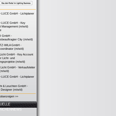
LUCE GmbH - Lichtplaner
 LUCE GmbH - Key
t Management (m/w/d)
ie
O GmbH -
bsbeauftragter City (m/w/d)
TZ-WILA GmbH -
koordinator (m/w/d)
icht GmbH - Key Account
 Licht- und
ngsprojekte (m/w/d)
icht GmbH - Verkaufsleiter
(m/w/d)
LUCE GmbH - Lichtplaner
cht & Leuchten GmbH -
g Designer (m/w/d)
Jobanzeigen >>
UELLE
ANCHENNEWS