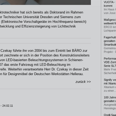
VUOTA - L
kommt
Im Haus 
ktrotechniker hat sich bereits als Doktorand im Rahmen
von Jose 
er Technischen Universität Dresden und Siemens zum
Maßgeschn
(Elektronische Vorschaltgeräte im Hochfrequenz-bereich)
weltweit 
twicklung und Effizienzsteigerung von Lichttechnik
ERCO ist 
Lichtpartn
Fagerhul
gestalten
Smartbuil
Gemeinsa
 Czekay führte ihn von 2004 bis zum Eintritt bei BÄRO zur
Projekt - 
zeichnete er sich in der Position des Konstruktionsleiters
Performan
ng von LED-basierten Beleuchtungssystemen in Schienen-
VDE-Zerti
007 das erste Fahrzeug mit LED-Beleuchtung im
Serie SL
eife. Weiterhin verantwortete Herr Dr. Czekay in dieser Zeit
Mehr Frei
Sicherheit
n für Designmöbel der Deutschen Werkstätten Hellerau.
Signify v
zurück >>
mit Xitan
Xitanium 
zu einer...
100 Jahr
gestaltet
Ausgewäh
- 24.02.11
Henningse
Orelli Sa