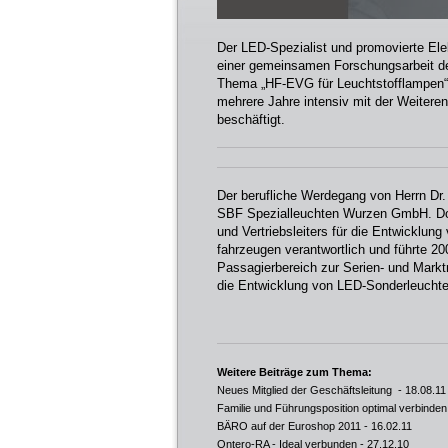
Der LED-Spezialist und promovierte Ele
einer gemeinsamen Forschungsarbeit d
Thema „HF-EVG für Leuchtstofflampen“ 
mehrere Jahre intensiv mit der Weiteren
beschäftigt.
Der berufliche Werdegang von Herrn Dr.
SBF Spezialleuchten Wurzen GmbH. Dort 
und Vertriebsleiters für die Entwicklu
fahrzeugen verantwortlich und führte 2
Passagierbereich zur Serien- und Marktr
die Entwicklung von LED-Sonderleuchte
Weitere Beiträge zum Thema:
Neues Mitglied der Geschäftsleitung
- 18.08.11
Familie und Führungsposition optimal verbinden
BÄRO auf der Euroshop 2011
- 16.02.11
Ontero-RA - Ideal verbunden
- 27.12.10