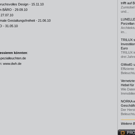
trifft auf
pruchsvolles Design
- 15.11.10
Zumtobel 
von BÄRO
- 29.09.10
und...
 27.07.10
LUNELLE 
male Gestaltungsfreiheit
- 21.06.10
Porzellan
RO
- 31.05.10
Architekt
im...
TRILUX st
Investiti
Euro
TRILUX i
ressieren könnten
:
drei Jahre
pezialleuchten.de
n:
www.dwh.de
GModG un
Effizient
Beleuchtu
Vernetzte
Hebel für
Wie Daten
Immobilie
NORKA we
Geschäfts
Der Herst
Beleuchtu
Weitere 
PRO