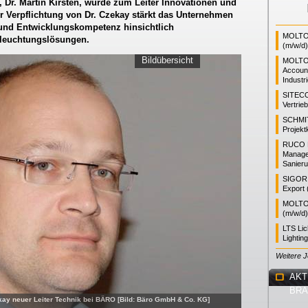
r, Dr. Martin Kirsten, wurde zum Leiter Innovationen und
r Verpflichtung von Dr. Czekay stärkt das Unternehmen
und Entwicklungskompetenz hinsichtlich
MOLTO 
Beleuchtungslösungen.
(m/w/d)
Bildübersicht
MOLTO
Accoun
Industr
SITEC
Vertrie
SCHMI
Projekt
RUCO L
Manager
Sanieru
SIGOR L
Export 
MOLTO 
(m/w/d)
LTS Li
Lightin
Weitere 
AKT
BR
ekay neuer Leiter Technik bei BÄRO [Bild: Bäro GmbH & Co. KG]