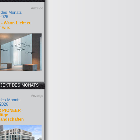
Anzeige
 des Monats
2026
- Wenn Licht zu
r wird
JEKT DES MONATS
Anzeige
 des Monats
2026
 PIONEER -
tige
landschaften